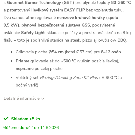
s
Gourmet Burner Technology (GBT)
pre plynulé teploty
80–360 °C
a patentovaný
lievikový systém EASY FLIP
bez vzplanutia tuku.
Dva samostatne regulované
nerezové kruhové horáky (spolu
9,5 kW)
,
plynová bezpečnostná sústava GSS
, podsvietené
ovládače
Safety Light
, skladacie poličky a priestranná skriňa na 8 kg
fľašu – toto je spoľahlivá stanica na steak, pizzu aj low&slow BBQ.
Grilovacia plocha
Ø54 cm
(kotel Ø57 cm) pre
8–12 osôb
Priame
grilovanie až do
~500 °C
(vulkán pozícia lievika),
nepriame
po celej ploche
Voliteľný set
Blazing-/Cooking Zone Kit Plus
(IR 900 °C a
bočný varič)
Detailné informácie
Skladom
>5 ks
11.8.2026