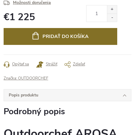
Možnosti doručenia
€1 225
Jednotková
cena:
PRIDAŤ DO KOŠÍKA
Opýtať sa
Strážiť
Zdieľať
Značka:
OUTDOORCHEF
Popis produktu
Podrobný popis
Outdoorchef AROSA