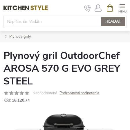
Prejsť
NÁKUPN
KOŠÍK
na
obsah
HĽADAŤ
Plynové grily
Plynový gril OutdoorChef
AROSA 570 G EVO GREY
STEEL
Neohodnotené
Podrobnosti hodnotenia
Kód:
18.128.74