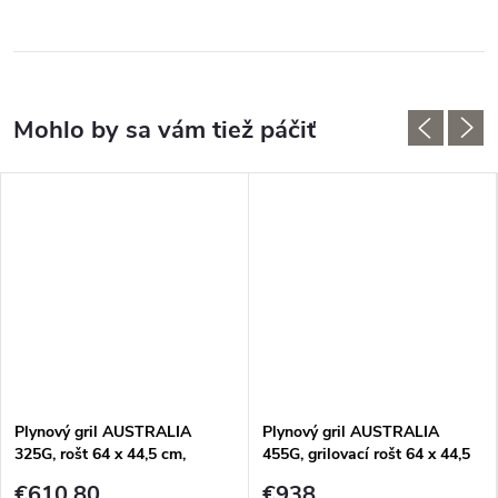
Plynový gril AUSTRALIA
Plynový gril AUSTRALIA
325G, rošt 64 x 44,5 cm,
455G, grilovací rošt 64 x 44,5
OUTDOORCHEF
cm + steaková zóna,
€610,80
€938