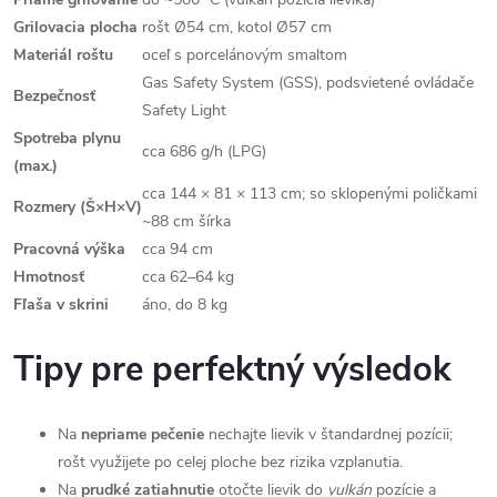
Grilovacia plocha
rošt Ø54 cm, kotol Ø57 cm
Materiál roštu
oceľ s porcelánovým smaltom
Gas Safety System (GSS), podsvietené ovládače
Bezpečnosť
Safety Light
Spotreba plynu
cca 686 g/h (LPG)
(max.)
cca 144 × 81 × 113 cm; so sklopenými poličkami
Rozmery (Š×H×V)
~88 cm šírka
Pracovná výška
cca 94 cm
Hmotnosť
cca 62–64 kg
Fľaša v skrini
áno, do 8 kg
Tipy pre perfektný výsledok
Na
nepriame pečenie
nechajte lievik v štandardnej pozícii;
rošt využijete po celej ploche bez rizika vzplanutia.
Na
prudké zatiahnutie
otočte lievik do
vulkán
pozície a