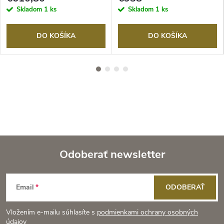
OUTDOORCHEF
Skladom
1 ks
Skladom
1 ks
DO KOŠÍKA
DO KOŠÍKA
Odoberať newsletter
Z
Email
ODOBERAŤ
á
Vložením e-mailu súhlasíte s
podmienkami ochrany osobných
údajov