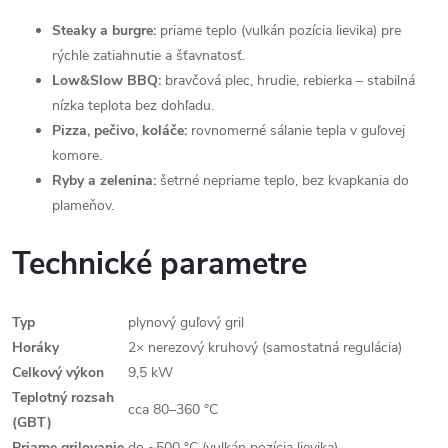
Steaky a burgre:
priame teplo (vulkán pozícia lievika) pre
rýchle zatiahnutie a šťavnatosť.
Low&Slow BBQ:
bravčová plec, hrudie, rebierka – stabilná
nízka teplota bez dohľadu.
Pizza, pečivo, koláče:
rovnomerné sálanie tepla v guľovej
komore.
Ryby a zelenina:
šetrné nepriame teplo, bez kvapkania do
plameňov.
Technické parametre
Typ
plynový guľový gril
Horáky
2× nerezový kruhový (samostatná regulácia)
Celkový výkon
9,5 kW
Teplotný rozsah
cca 80–360 °C
(GBT)
Priame grilovanie
do ~500 °C (vulkán pozícia lievika)