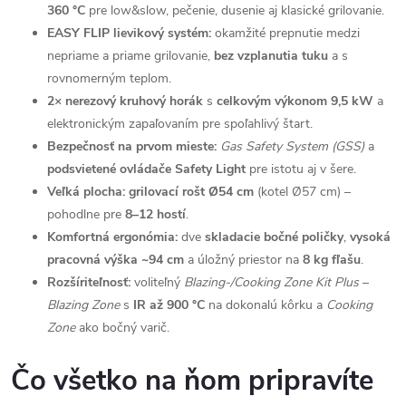
360 °C
pre low&slow, pečenie, dusenie aj klasické grilovanie.
EASY FLIP lievikový systém:
okamžité prepnutie medzi
nepriame a priame grilovanie,
bez vzplanutia tuku
a s
rovnomerným teplom.
2× nerezový kruhový horák
s
celkovým výkonom 9,5 kW
a
elektronickým zapaľovaním pre spoľahlivý štart.
Bezpečnosť na prvom mieste:
Gas Safety System (GSS)
a
podsvietené ovládače Safety Light
pre istotu aj v šere.
Veľká plocha:
grilovací rošt Ø54 cm
(kotel Ø57 cm) –
pohodlne pre
8–12 hostí
.
Komfortná ergonómia:
dve
skladacie bočné poličky
,
vysoká
pracovná výška ~94 cm
a úložný priestor na
8 kg fľašu
.
Rozšíriteľnosť:
voliteľný
Blazing-/Cooking Zone Kit Plus
–
Blazing Zone
s
IR až 900 °C
na dokonalú kôrku a
Cooking
Zone
ako bočný varič.
Čo všetko na ňom pripravíte