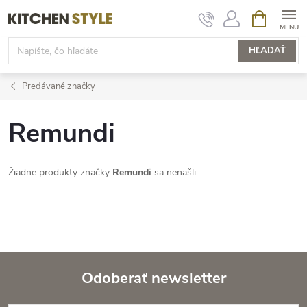
Prejsť
NÁKUPN
KOŠÍK
na
obsah
HĽADAŤ
Predávané značky
Remundi
Žiadne produkty značky
Remundi
sa nenašli...
Odoberať newsletter