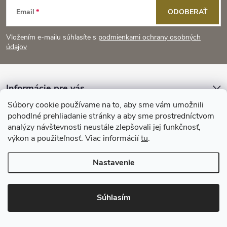
Z
Email
ODOBERAŤ
á
Vložením e-mailu súhlasíte s
podmienkami ochrany osobných
p
údajov
ä
Informácie pre vás
t
Súbory cookie používame na to, aby sme vám umožnili
Prijímame online platby
pohodlné prehliadanie stránky a aby sme prostredníctvom
i
analýzy návštevnosti neustále zlepšovali jej funkčnosť,
výkon a použiteľnosť. Viac informácií
tu
.
e
Nastavenie
Copyright 2026
KitchenStyle
. Všetky práva vyhradené.
Súhlasím
Vytvoril Shoptet