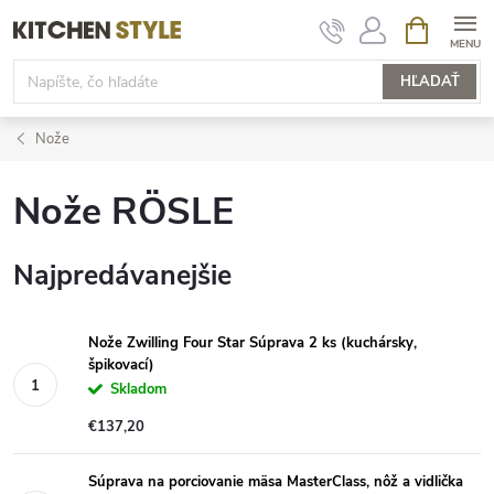
Prejsť
NÁKUPN
KOŠÍK
na
obsah
HĽADAŤ
Nože
Nože RÖSLE
Najpredávanejšie
Nože Zwilling Four Star Súprava 2 ks (kuchársky,
špikovací)
Skladom
€137,20
Súprava na porciovanie mäsa MasterClass, nôž a vidlička