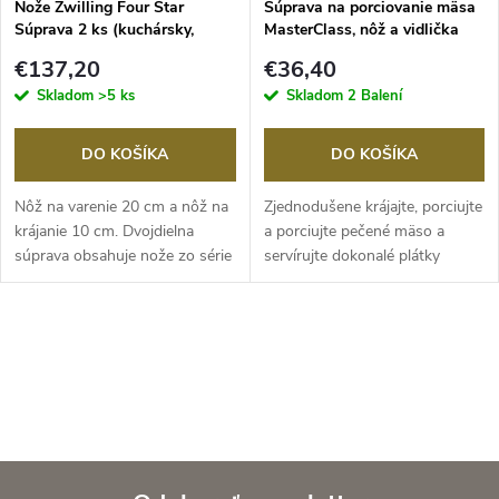
e
Nože Zwilling Four Star
Súprava na porciovanie mäsa
Súprava 2 ks (kuchársky,
MasterClass, nôž a vidlička
p
špikovací)
p
€137,20
€36,40
r
Skladom
>5 ks
Skladom
2 Balení
r
o
DO KOŠÍKA
DO KOŠÍKA
o
d
Nôž na varenie 20 cm a nôž na
Zjednodušene krájajte, porciujte
d
krájanie 10 cm. Dvojdielna
a porciujte pečené mäso a
súprava obsahuje nože zo série
servírujte dokonalé plátky
u
FOUR...
rôznych...
u
k
O
k
t
v
t
o
l
o
á
v