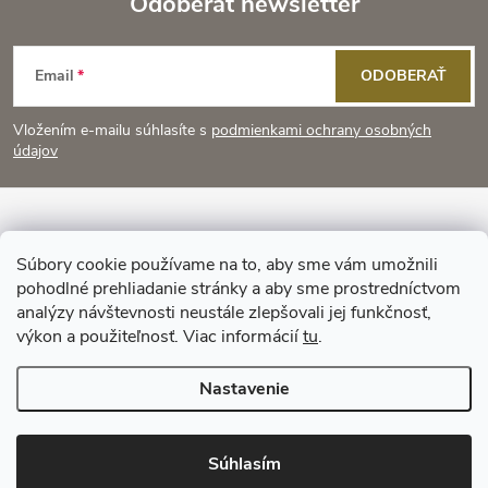
Odoberať newsletter
v
d
Z
a
Email
ODOBERAŤ
á
c
Vložením e-mailu súhlasíte s
podmienkami ochrany osobných
p
i
údajov
e
ä
p
Informácie pre vás
t
Súbory cookie používame na to, aby sme vám umožnili
r
pohodlné prehliadanie stránky a aby sme prostredníctvom
Prijímame online platby
i
analýzy návštevnosti neustále zlepšovali jej funkčnosť,
v
výkon a použiteľnosť. Viac informácií
tu
.
e
k
Nastavenie
y
Copyright 2026
KitchenStyle
. Všetky práva vyhradené.
v
Súhlasím
Vytvoril Shoptet