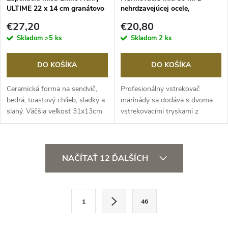
ULTIME 22 x 14 cm granátovo
nehrdzavejúcej ocele,
červená
MasterClass
€27,20
€20,80
Skladom
>5 ks
Skladom
2 ks
DO KOŠÍKA
DO KOŠÍKA
Ceramická forma na sendvič,
Profesionálny vstrekovač
bedrá, toastový chlieb, sladký a
marinády sa dodáva s dvoma
slaný. Väčšia veľkosť 31x13cm
vstrekovacími tryskami z
v...
nehrdzavejúcej...
O
NAČÍTAŤ 12 ĎALŠÍCH
v
l
S
1
46
t
á
r