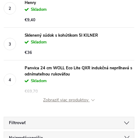
Henry
Skladom
€9,40
Sklenený súdok s kohútikom 5l KILNER
Skladom
€36
Panvica 24 cm WOLL Eco Lite QXR indukčná nepriľnavá s
odnímateľnou rukoväťou
Skladom
€69,70
Zobraziť viac produktov
Filtrovať
Najpredávanejšie