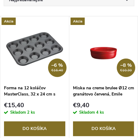
R
a
Najlacnejšie
V
Akcia
Akcia
Najdrahšie
d
ý
Abecedne
e
p
n
i
–6 %
–8 %
€16,40
€10,30
i
s
e
Forma na 12 koláčov
Miska na creme brulee Ø12 cm
MasterClass, 32 x 24 cm s
granátovo červená, Emile
p
nepriľnavým povrchom
Henry
p
€15,40
€9,40
r
Skladom
2 ks
Skladom
4 ks
r
o
DO KOŠÍKA
DO KOŠÍKA