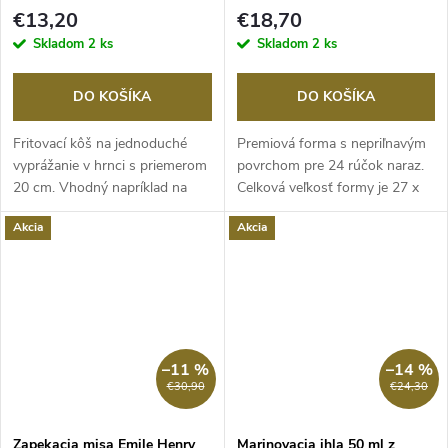
povrchom, MasterClass
€13,20
€18,70
Skladom
2 ks
Skladom
2 ks
DO KOŠÍKA
DO KOŠÍKA
Fritovací kôš na jednoduché
Premiová forma s nepriľnavým
vyprážanie v hrnci s priemerom
povrchom pre 24 rúčok naraz.
20 cm. Vhodný napríklad na
Celková veľkosť formy je 27 x
domáce...
21 cm, na...
Akcia
Akcia
–11 %
–14 %
€30,90
€24,30
Zapekacia misa Emile Henry
Marinovacia ihla 50 ml z