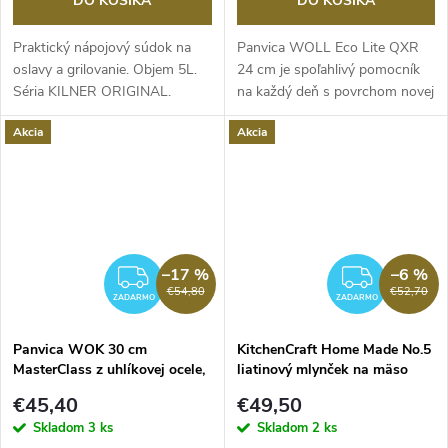
DO KOŠÍKA
DO KOŠÍKA
Praktický nápojový súdok na
Panvica WOLL Eco Lite QXR
oslavy a grilovanie. Objem 5L.
24 cm je spoľahlivý pomocník
Séria KILNER ORIGINAL.
na každý deň s povrchom novej
generácie –...
Akcia
Akcia
–17 %
–6 %
ZADARMO
ZADA
€54,80
€52,70
ZADARMO
ZADARMO
Panvica WOK 30 cm
KitchenCraft Home Made No.5
MasterClass z uhlíkovej ocele,
liatinový mlynček na mäso
nepriľnavá
€45,40
€49,50
Skladom
3 ks
Skladom
2 ks