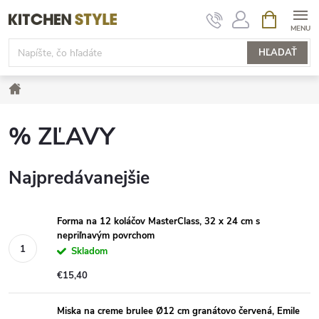
Prejsť
NÁKUPN
KOŠÍK
na
obsah
HĽADAŤ
Domov
% ZĽAVY
Najpredávanejšie
Forma na 12 koláčov MasterClass, 32 x 24 cm s
nepriľnavým povrchom
Skladom
€15,40
Miska na creme brulee Ø12 cm granátovo červená, Emile