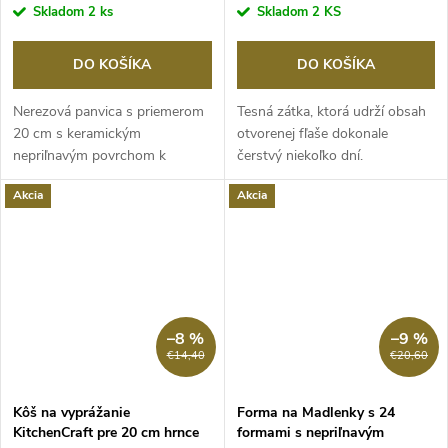
Skladom
2 ks
Skladom
2 KS
DO KOŠÍKA
DO KOŠÍKA
Nerezová panvica s priemerom
Tesná zátka, ktorá udrží obsah
20 cm s keramickým
otvorenej fľaše dokonale
nepriľnavým povrchom k
čerstvý niekoľko dní.
mozaikovej štruktúre pre...
Akcia
Akcia
–8 %
–9 %
€14,40
€20,60
Kôš na vyprážanie
Forma na Madlenky s 24
KitchenCraft pre 20 cm hrnce
formami s nepriľnavým