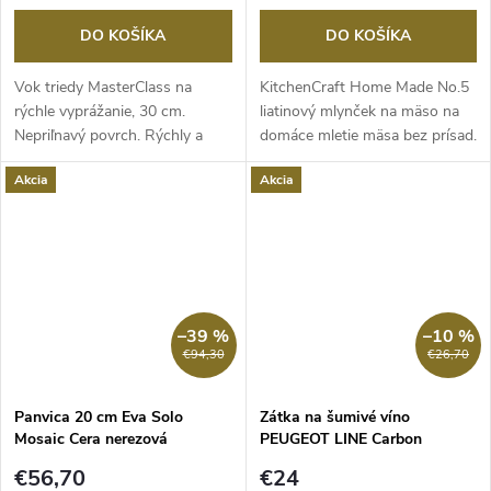
DO KOŠÍKA
DO KOŠÍKA
Vok triedy MasterClass na
KitchenCraft Home Made No.5
rýchle vyprážanie, 30 cm.
liatinový mlynček na mäso na
Nepriľnavý povrch. Rýchly a
domáce mletie mäsa bez prísad.
rovnomerný ohrev....
3 mlecie...
Akcia
Akcia
–39 %
–10 %
€94,30
€26,70
Panvica 20 cm Eva Solo
Zátka na šumivé víno
Mosaic Cera nerezová
PEUGEOT LINE Carbon
nepriľnavá
€56,70
€24