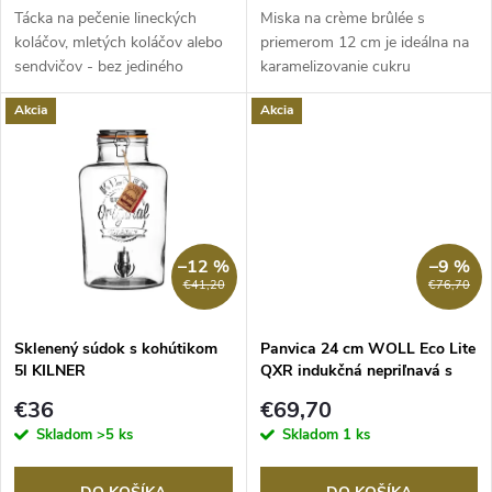
o
d
Tácka na pečenie lineckých
Miska na crème brûlée s
d
koláčov, mletých koláčov alebo
priemerom 12 cm je ideálna na
sendvičov - bez jediného
karamelizovanie cukru
u
rozmočeného...
pomocou flambovacej...
u
Akcia
Akcia
k
k
t
t
o
o
–12 %
–9 %
v
€41,20
€76,70
v
Sklenený súdok s kohútikom
Panvica 24 cm WOLL Eco Lite
5l KILNER
QXR indukčná nepriľnavá s
odnímateľnou rukoväťou
€36
€69,70
Skladom
>5 ks
Skladom
1 ks