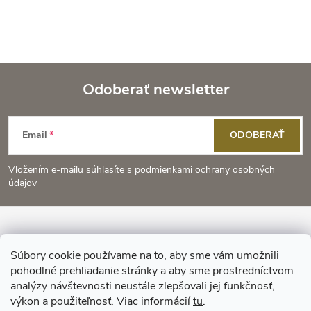
d
á
a
n
k
c
o
i
Odoberať newsletter
v
a
Z
e
n
Email
ODOBERAŤ
p
á
i
e
r
Vložením e-mailu súhlasíte s
podmienkami ochrany osobných
p
údajov
v
ä
k
Informácie pre vás
t
y
Súbory cookie používame na to, aby sme vám umožnili
pohodlné prehliadanie stránky a aby sme prostredníctvom
Prijímame online platby
v
i
analýzy návštevnosti neustále zlepšovali jej funkčnosť,
výkon a použiteľnosť. Viac informácií
tu
.