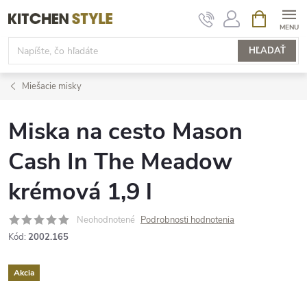
Prejsť
NÁKUPN
KOŠÍK
na
obsah
HĽADAŤ
Miešacie misky
Miska na cesto Mason
Cash In The Meadow
krémová 1,9 l
Neohodnotené
Podrobnosti hodnotenia
Kód:
2002.165
Akcia