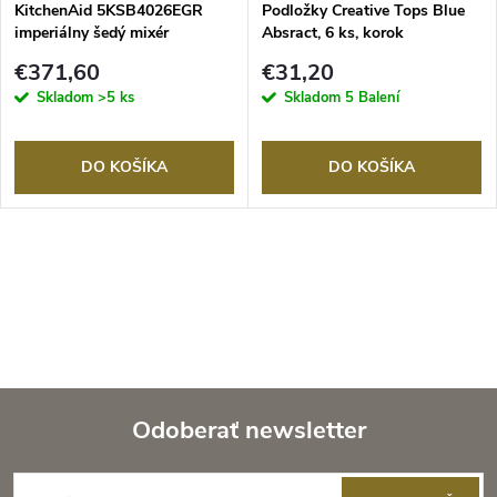
KitchenAid 5KSB4026EGR
Podložky Creative Tops Blue
imperiálny šedý mixér
Absract, 6 ks, korok
€371,60
€31,20
Skladom
>5 ks
Skladom
5 Balení
DO KOŠÍKA
DO KOŠÍKA
Odoberať newsletter
Z