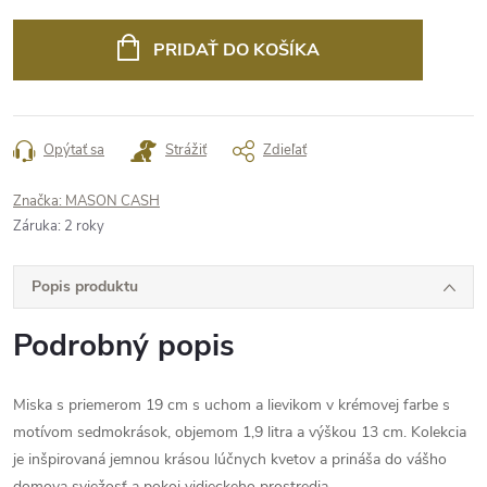
Jednotková
cena:
PRIDAŤ DO KOŠÍKA
Opýtať sa
Strážiť
Zdieľať
Značka:
MASON CASH
Záruka
:
2 roky
Popis produktu
Podrobný popis
Miska s priemerom 19 cm s uchom a lievikom v krémovej farbe s
motívom sedmokrások, objemom 1,9 litra a výškou 13 cm. Kolekcia
je inšpirovaná jemnou krásou lúčnych kvetov a prináša do vášho
domova sviežosť a pokoj vidieckeho prostredia.