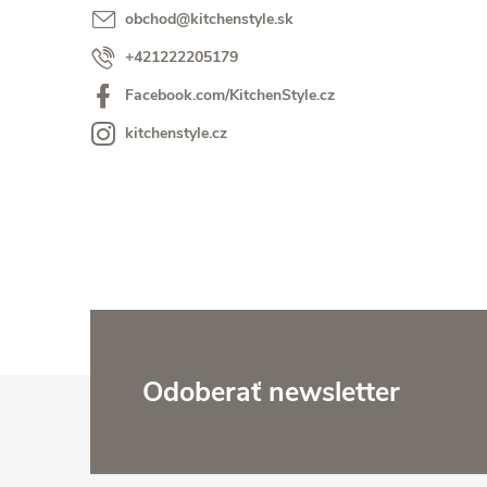
ý
obchod
@
kitchenstyle.sk
+421222205179
p
Facebook.com/KitchenStyle.cz
a
kitchenstyle.cz
n
e
l
Z
Odoberať newsletter
á