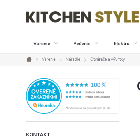
Prejsť
na
obsah
Varenie
Pečenie
Elektro
Varenie
Náradie
Otvárače a vývrtky
Domov
B
o
č
n
KONTAKT