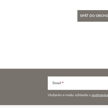
SPÄŤ DO OBCH
Email
Vložením e-mailu súhlasíte s
podmienka