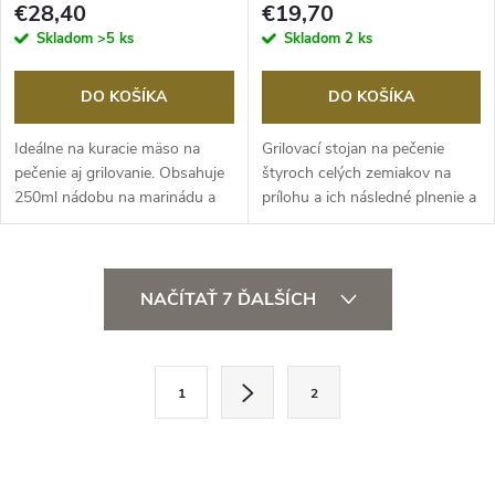
€28,40
€19,70
Skladom
>5 ks
Skladom
2 ks
DO KOŠÍKA
DO KOŠÍKA
Ideálne na kuracie mäso na
Grilovací stojan na pečenie
pečenie aj grilovanie. Obsahuje
štyroch celých zemiakov na
250ml nádobu na marinádu a
prílohu a ich následné plnenie a
vývar...
pečenie.
O
NAČÍTAŤ 7 ĎALŠÍCH
v
l
S
1
2
t
á
r
d
á