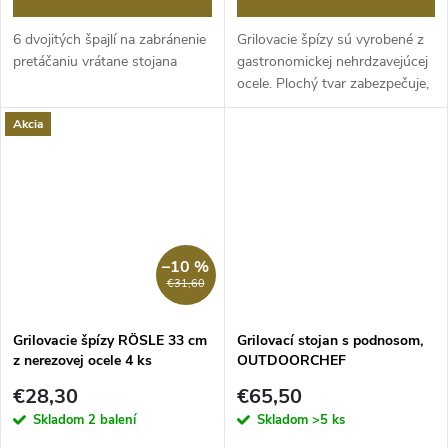
6 dvojitých špajlí na zabránenie
Grilovacie špízy sú vyrobené z
pretáčaniu vrátane stojana
gastronomickej nehrdzavejúcej
ocele. Plochý tvar zabezpečuje,
že...
Akcia
–10 %
€31,60
Grilovacie špízy RÖSLE 33 cm
Grilovací stojan s podnosom,
z nerezovej ocele 4 ks
OUTDOORCHEF
€28,30
€65,50
Skladom
2 balení
Skladom
>5 ks