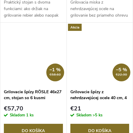
Praktický stojan s dvoma
Grilovacia miska z
funkciami: ako držiak na
nehrdzavejúcej ocele na
grilovanie rebier alebo naopak
grilovanie bez priameho ohrevu
ako kôš na...
na zachytávanie a...
Akcia
–1 %
–5 %
€58,60
€22,30
Grilovacie špízy RÖSLE 46x27
Grilovacie špízy z
cm, stojan so 6 kusmi
nehrdzavejúcej ocele 40 cm, 4
ks, OUTDOORCHEF
€57,70
€21
Skladom
1 ks
Skladom
>5 ks
DO KOŠÍKA
DO KOŠÍKA