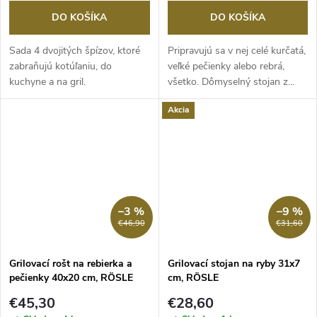
DO KOŠÍKA
DO KOŠÍKA
Sada 4 dvojitých špízov, ktoré
Pripravujú sa v nej celé kurčatá,
zabraňujú kotúľaniu, do
veľké pečienky alebo rebrá,
kuchyne a na gril.
všetko. Dômyselný stojan z...
Akcia
–3 %
–9 %
€46,90
€31,60
Grilovací rošt na rebierka a
Grilovací stojan na ryby 31x7
pečienky 40x20 cm, RÖSLE
cm, RÖSLE
€45,30
€28,60