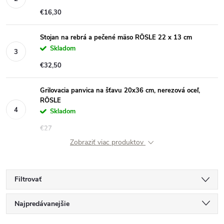
€16,30
Stojan na rebrá a pečené mäso RÖSLE 22 x 13 cm
Skladom
€32,50
Grilovacia panvica na šťavu 20x36 cm, nerezová oceľ,
RÖSLE
Skladom
€27
Zobraziť viac produktov
Filtrovať
R
Najpredávanejšie
Najlacnejšie