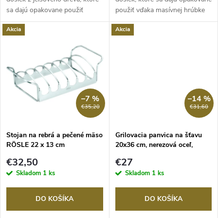
d
sa dajú opakovane použiť
použiť vďaka masívnej hrúbke
u
vďaka...
11 mm.
u
Akcia
Akcia
k
k
t
t
o
o
–7 %
–14 %
v
€35,20
€31,60
v
Stojan na rebrá a pečené mäso
Grilovacia panvica na šťavu
RÖSLE 22 x 13 cm
20x36 cm, nerezová oceľ,
RÖSLE
€32,50
€27
Skladom
1 ks
Skladom
1 ks
DO KOŠÍKA
DO KOŠÍKA