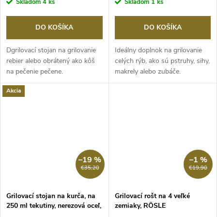
Skladom
4 ks
Skladom
1 ks
DO KOŠÍKA
DO KOŠÍKA
Dgrilovací stojan na grilovanie
Ideálny doplnok na grilovanie
rebier alebo obrátený ako kôš
celých rýb, ako sú pstruhy, sihy,
na pečenie pečene.
makrely alebo zubáče.
Akcia
–19 %
–1 %
€35,20
€19,90
Grilovací stojan na kurča, na
Grilovací rošt na 4 veľké
250 ml tekutiny, nerezová oceľ,
zemiaky, RÖSLE
RÖSLE