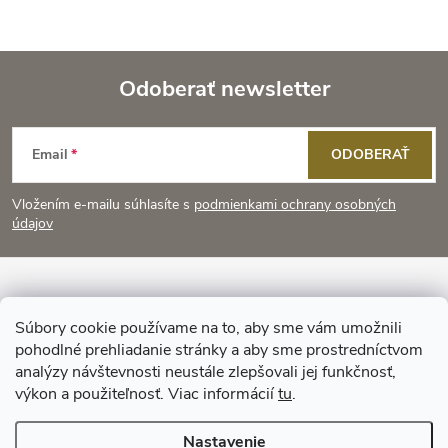
a
n
k
c
o
i
Odoberať newsletter
v
a
Z
e
n
Email
ODOBERAŤ
p
á
i
e
r
Vložením e-mailu súhlasíte s
podmienkami ochrany osobných
p
údajov
v
ä
k
Informácie pre vás
t
y
Súbory cookie používame na to, aby sme vám umožnili
pohodlné prehliadanie stránky a aby sme prostredníctvom
Prijímame online platby
v
i
analýzy návštevnosti neustále zlepšovali jej funkčnosť,
výkon a použiteľnosť. Viac informácií
tu
.
ý
e
Nastavenie