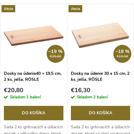
a
V
Akcia
Akcia
Najdrahšie
d
ý
Abecedne
e
p
n
i
–19 %
–18 %
€25,80
€19,90
i
s
e
Dosky na údenie40 × 19,5 cm,
Dosky na údenie 30 x 15 cm, 2
2 ks, jelša, RÖSLE
ks, jelša, RÖSLE
p
p
€20,80
€16,30
r
Skladom
1 balení
Skladom
2 balení
r
o
DO KOŠÍKA
DO KOŠÍKA
o
d
Sada 2 ks grilovacích a údiacich
Sada 2 ks grilovacích a údiacich
dosiek z jelšového dreva, ktoré
dosiek, ktoré sa dajú opakovane