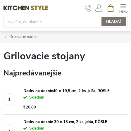
Prejsť
NÁKUPN
KOŠÍK
na
obsah
HĽADAŤ
Grilovacie náčinie
Grilovacie stojany
Najpredávanejšie
Dosky na údenie40 × 19,5 cm, 2 ks, jelša, RÖSLE
Skladom
€20,80
Dosky na údenie 30 x 15 cm, 2 ks, jelša, RÖSLE
Skladom