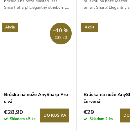
d
brúskou na nože MasterClass
brúskou na nože MasterC
u
Smart Sharp! Elegantný strieborný...
Smart Sharp! Elegantný st
u
k
k
Akcia
Akcia
–10 %
t
€32,20
t
o
o
v
v
Brúska na nože AnySharp Pro
Brúska na nože AnyS
sivá
červená
€28,90
€29
DO KOŠÍKA
DO
Skladom
>5 ks
Skladom
2 ks