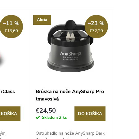
Akcia
–11 %
–23 %
€13,60
€32,20
erClass
Brúska na nože AnySharp Pro
tmavosivá
€24,50
 KOŠÍKA
DO KOŠÍKA
Skladom
2 ks
tým
Ostrúhadlo na nože AnySharp Dark