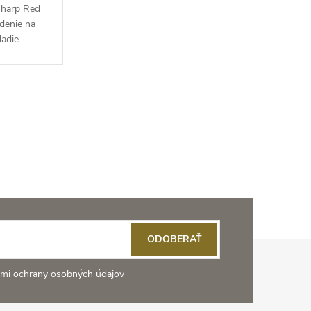
Sharp Red
adenie na
adie...
ODOBERAŤ
mi ochrany osobných údajov