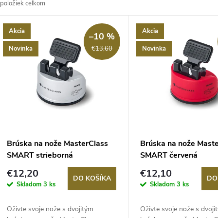
položiek celkom
d
V
Akcia
Akcia
e
–10 %
ý
Novinka
Novinka
€13,60
n
p
e
s
p
p
Brúska na nože MasterClass
Brúska na nože Mast
r
SMART strieborná
SMART červená
r
€12,20
€12,10
o
DO KOŠÍKA
DO
Skladom
3 ks
Skladom
3 ks
o
d
Oživte svoje nože s dvojitým
Oživte svoje nože s dvoji