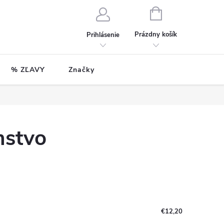
NÁKUPNÝ
KOŠÍK
Prázdny košík
Prihlásenie
% ZĽAVY
Značky
nstvo
€12,20