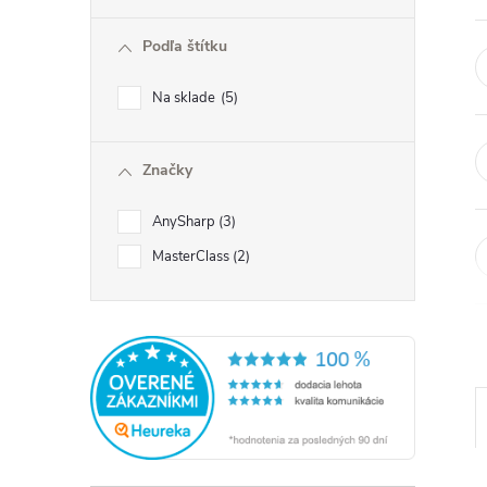
ý
Podľa štítku
p
Na sklade
5
a
Značky
n
AnySharp
3
e
MasterClass
2
l