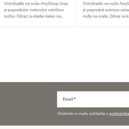
Ostrúhadlo na nože AnySharp Grey
Ostrúhadlo na nože Any
je popredným svetovým ostričom
je popredné ostriace zari
nožov. Dôraz sa kladie nielen na...
nože na svete. Dôraz sa kl
O
v
á
d
Email
a
Vložením e-mailu súhlasíte s
podmienka
c