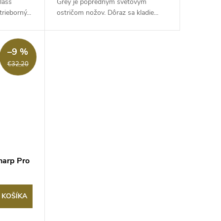
lass
Grey je popredným svetovým
rieborný...
ostričom nožov. Dôraz sa kladie...
–9 %
€32,20
harp Pro
 KOŠÍKA