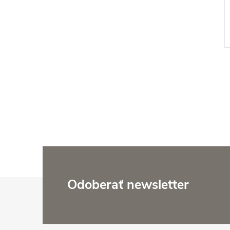
l
Z
Odoberať newsletter
á
i