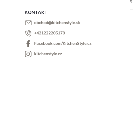
5
KONTAKT
obchod
@
kitchenstyle.sk
+421222205179
Facebook.com/KitchenStyle.cz
i
kitchenstyle.cz
i