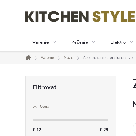
Prejsť
na
obsah
Varenie
Pečenie
Elektro
Varenie
Nože
Zaostrovanie a príslušenstvo
Domov
B
o
Cena
č
n
€
12
€
29