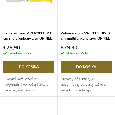
t
o
o
v
v
Zatvárací nôž VRI N°09 DIY 8
Zatvárací nôž VRI N°09 DIY 8
cm multifunkčný žltý, OPINEL
cm multifunkčný sivý, OPINEL
€29,90
€29,90
Skladom
>5 ks
Skladom
>5 ks
DO KOŠÍKA
DO KOŠÍKA
Šikovný nôž, ktorý je
Šikovný nôž, ktorý je
nevyhnutný vo vašej taške s
nevyhnutný vo vašej taške s
náradím, v aute aj v
náradím, v aute aj v
kancelárii. Jeho...
kancelárii. Jeho...