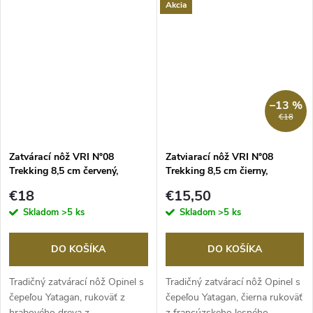
Akcia
–13 %
€18
Zatvárací nôž VRI N°08
Zatviarací nôž VRI N°08
Trekking 8,5 cm červený,
Trekking 8,5 cm čierny,
OPINEL
OPINEL
€18
€15,50
Skladom
>5 ks
Skladom
>5 ks
DO KOŠÍKA
DO KOŠÍKA
Tradičný zatvárací nôž Opinel s
Tradičný zatvárací nôž Opinel s
čepeľou Yatagan, rukoväť z
čepeľou Yatagan, čierna rukoväť
hrabového dreva z
z francúzskeho lesného