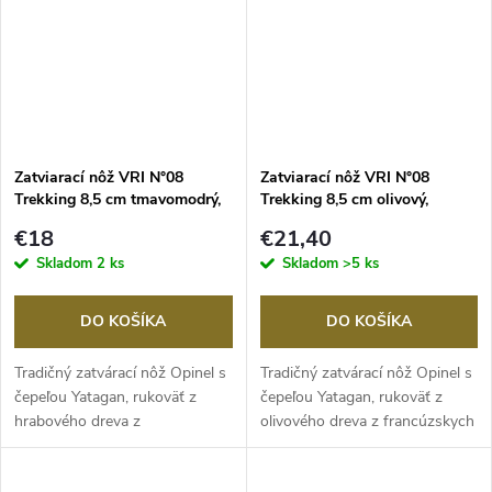
Zatviarací nôž VRI N°08
Zatviarací nôž VRI N°08
Trekking 8,5 cm tmavomodrý,
Trekking 8,5 cm olivový,
OPINEL
OPINEL
€18
€21,40
Skladom
2 ks
Skladom
>5 ks
DO KOŠÍKA
DO KOŠÍKA
Tradičný zatvárací nôž Opinel s
Tradičný zatvárací nôž Opinel s
čepeľou Yatagan, rukoväť z
čepeľou Yatagan, rukoväť z
hrabového dreva z
olivového dreva z francúzskych
francúzskych lesov...
lesov,...