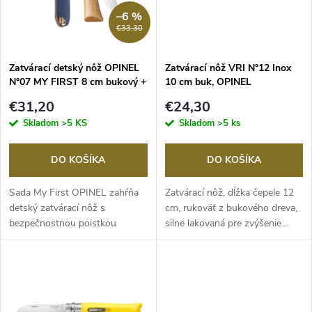
n
i
–6 %
€33,30
i
s
e
Zatvárací detský nôž OPINEL
Zatvárací nôž VRI N°12 Inox
N°07 MY FIRST 8 cm bukový +
10 cm buk, OPINEL
p
puzdro na opasok
p
€31,20
€24,30
r
Skladom
>5 KS
Skladom
>5 ks
r
o
DO KOŠÍKA
DO KOŠÍKA
o
d
Sada My First OPINEL zahŕňa
Zatvárací nôž, dĺžka čepele 12
d
detský zatvárací nôž s
cm, rukoväť z bukového dreva,
bezpečnostnou poistkou
silne lakovaná pre zvýšenie...
u
Virobloc a zaoblenou...
u
k
k
t