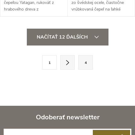
čepeľou Yatagan, rukoväť z
zo švédskej ocele, čiastočne
hrabového dreva z
vrúbkovaná čepeľ na ľahké
francúzskych lesov...
rezanie,...
O
NAČÍTAŤ 12 ĎALŠÍCH
v
l
S
1
4
t
á
r
d
á
a
n
k
c
o
i
Odoberať newsletter
v
a
Z
e