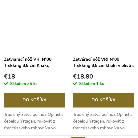
Zatviarací nôž VRI N°08
Zatvárací nôž VRI N°08
Trekking 8,5 cm Khaki,
Trekking 8,5 cm khaki v blistri,
OPINEL
OPINEL
€18
€18,80
Skladom
>5 ks
Skladom
1 ks
DO KOŠÍKA
DO KOŠÍKA
Tradičný zatvárací nôž Opinel s
Tradičný zatvárací nôž Opinel s
čepeľou Yatagan, rukoväť z
čepeľou Yatagan, rukoväť z
francúzskeho rohovníka vo
francúzskeho rohovníka vo
farbe khaki,...
farbe khaki,...