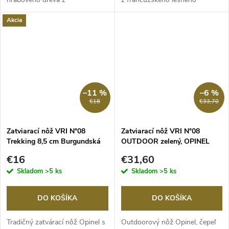
francúzskych lesov v...
hrabu,...
Akcia
–11 %
–6 %
€18
€33,70
Zatviarací nôž VRI N°08
Zatviarací nôž VRI N°08
Trekking 8,5 cm Burgundská
OUTDOOR zelený, OPINEL
červená , OPINEL
€16
€31,60
Skladom
>5 ks
Skladom
>5 ks
DO KOŠÍKA
DO KOŠÍKA
Tradičný zatvárací nôž Opinel s
Outdoorový nôž Opinel, čepeľ