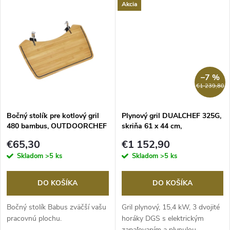
u
Akcia
k
k
t
t
o
o
–7 %
v
€1 239,80
v
Bočný stolík pre kotlový gril
Plynový gril DUALCHEF 325G,
480 bambus, OUTDOORCHEF
skriňa 61 x 44 cm,
OUTDOORCHEF
€65,30
€1 152,90
Skladom
>5 ks
Skladom
>5 ks
DO KOŠÍKA
DO KOŠÍKA
Bočný stolík Babus zväčší vašu
Gril plynový, 15,4 kW, 3 dvojité
pracovnú plochu.
horáky DGS s elektrickým
zapaľovaním a plynulou