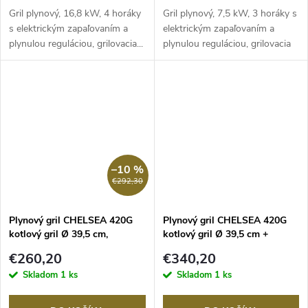
Gril plynový, 16,8 kW, 4 horáky
Gril plynový, 7,5 kW, 3 horáky s
s elektrickým zapaľovaním a
elektrickým zapaľovaním a
plynulou reguláciou, grilovacia...
plynulou reguláciou, grilovacia
plocha...
–10 %
€292,30
Plynový gril CHELSEA 420G
Plynový gril CHELSEA 420G
kotlový gril Ø 39,5 cm,
kotlový gril Ø 39,5 cm +
OUTDOORCHEF
kempingová súprava,
€260,20
€340,20
OUTDOORCHEF
Skladom
1 ks
Skladom
1 ks