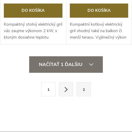
DO KOŠÍKA
DO KOŠÍKA
Kompaktný stolný elektrický gril
Kompaktní kotlový elektrický
vás zaujme výkonom 2 kW, s
gril vhodný také na balkon či
ktorým dosiahne teplotu
menší terasu. Vyjímečný výkon
takmer 300 °C...
díky...
O
NAČÍTAŤ 1 ĎALŠIU
v
l
S
1
2
t
á
r
d
á
a
n
k