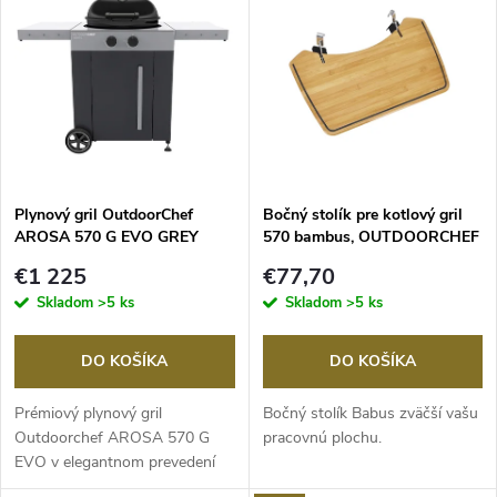
d
ý
Abecedne
e
p
n
i
i
s
e
Plynový gril OutdoorChef
Bočný stolík pre kotlový gril
AROSA 570 G EVO GREY
570 bambus, OUTDOORCHEF
p
STEEL
p
€1 225
€77,70
r
Skladom
>5 ks
Skladom
>5 ks
r
o
DO KOŠÍKA
DO KOŠÍKA
o
d
Prémiový plynový gril
Bočný stolík Babus zväčší vašu
d
Outdoorchef AROSA 570 G
pracovnú plochu.
EVO v elegantnom prevedení
u
Grey Steel spája guľovú...