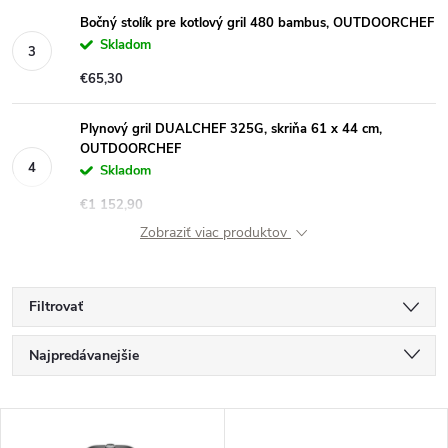
Bočný stolík pre kotlový gril 480 bambus, OUTDOORCHEF
Skladom
€65,30
Plynový gril DUALCHEF 325G, skriňa 61 x 44 cm,
OUTDOORCHEF
Skladom
€1 152,90
Zobraziť viac produktov
Filtrovať
R
Najpredávanejšie
a
Najlacnejšie
V
Najdrahšie