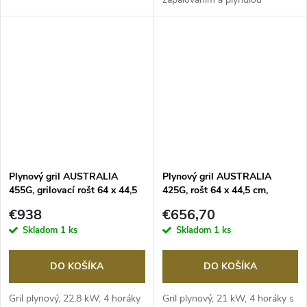
reguláciou +...
Plynový gril AUSTRALIA
Plynový gril AUSTRALIA
455G, grilovací rošt 64 x 44,5
425G, rošt 64 x 44,5 cm,
cm + steaková zóna,
OUTDOORCHEF
€938
€656,70
OUTDOORCHEF
Skladom
1 ks
Skladom
1 ks
DO KOŠÍKA
DO KOŠÍKA
Gril plynový, 22,8 kW, 4 horáky
Gril plynový, 21 kW, 4 horáky s