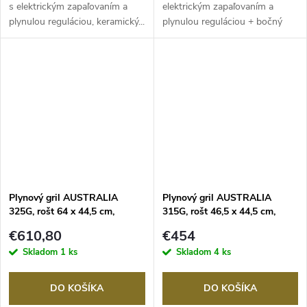
s elektrickým zapaľovaním a
elektrickým zapaľovaním a
plynulou reguláciou, keramický...
plynulou reguláciou + bočný
horák,...
Plynový gril AUSTRALIA
Plynový gril AUSTRALIA
325G, rošt 64 x 44,5 cm,
315G, rošt 46,5 x 44,5 cm,
OUTDOORCHEF
OUTDOORCHEF
€610,80
€454
Skladom
1 ks
Skladom
4 ks
DO KOŠÍKA
DO KOŠÍKA