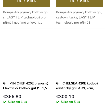
DO KOŠÍKA
DO KOŠÍKA
Kompaktní plynový kotlový gril
Kompaktní plynový kotlový gril,
s EASY FLIP technologií pro
cestovní taška, EASY FLIP
přímé i nepřímé grilování,...
technologie pro přímé i
nepřímé...
Gril MINICHEF 420E prenosný
Gril CHELSEA 420E kotlový
Elektrický kotlový gril Ø 39,5
elektrický gril Ø 39,5 cm,
cm, OUTDOORCHEF
OUTDOORCHEF
€366,80
€300,10
Skladom
1 ks
Skladom
5 ks