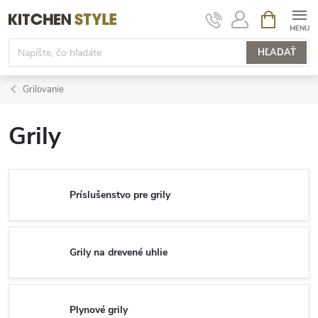
Prejsť
NÁKUPN
KOŠÍK
na
obsah
HĽADAŤ
Grilovanie
Grily
Príslušenstvo pre grily
Grily na drevené uhlie
Plynové grily