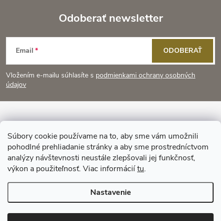
c
o
i
Odoberať newsletter
v
a
Z
e
n
Email
ODOBERAŤ
p
á
i
e
r
Vložením e-mailu súhlasíte s
podmienkami ochrany osobných
p
údajov
v
ä
k
Informácie pre vás
t
y
Súbory cookie používame na to, aby sme vám umožnili
pohodlné prehliadanie stránky a aby sme prostredníctvom
Prijímame online platby
v
i
analýzy návštevnosti neustále zlepšovali jej funkčnosť,
výkon a použiteľnosť. Viac informácií
tu
.
ý
e
Nastavenie
p
i
Copyright 2026
KitchenStyle
. Všetky práva vyhradené.