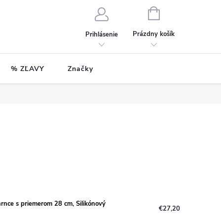
NÁKUPNÝ
KOŠÍK
Prázdny košík
Prihlásenie
% ZĽAVY
Značky
hrnce s priemerom 28 cm, Silikónový
€27,20