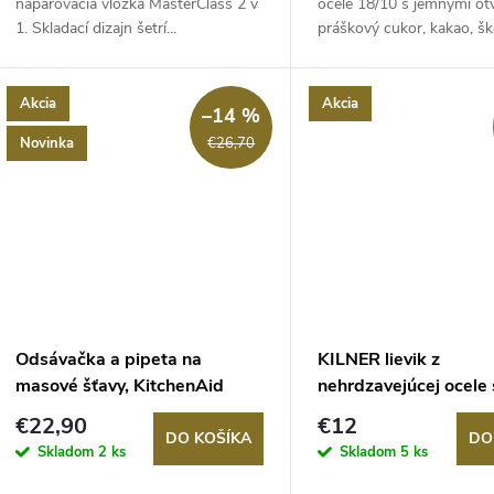
d
naparovacia vložka MasterClass 2 v
ocele 18/10 s jemnými ot
u
1. Skladací dizajn šetrí...
práškový cukor, kakao, ško
u
k
k
Akcia
Akcia
–14 %
t
Novinka
€26,70
t
o
o
v
v
Odsávačka a pipeta na
KILNER lievik z
masové šťavy, KitchenAid
nehrdzavejúcej ocele
sitkom 13x11,5cm
€22,90
€12
DO KOŠÍKA
DO
Skladom
2 ks
Skladom
5 ks