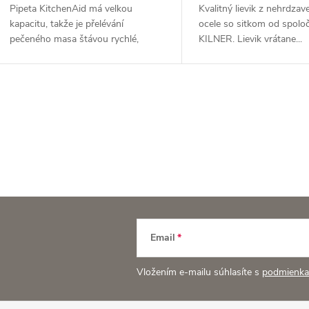
Pipeta KitchenAid má velkou
Kvalitný lievik z nehrdzav
kapacitu, takže je přelévání
ocele so sitkom od spolo
pečeného masa štávou rychlé,
KILNER. Lievik vrátane...
snadné a...
O
v
á
d
Email
a
Vložením e-mailu súhlasíte s
podmienka
c