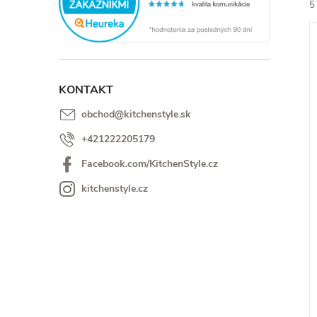
5
KONTAKT
obchod
@
kitchenstyle.sk
i
i
+421222205179
Facebook.com/KitchenStyle.cz
kitchenstyle.cz