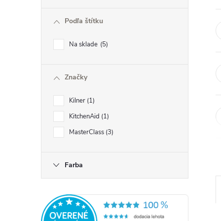
ý
Podľa štítku
p
Na sklade
5
a
Značky
n
Kilner
1
e
KitchenAid
1
l
MasterClass
3
Farba