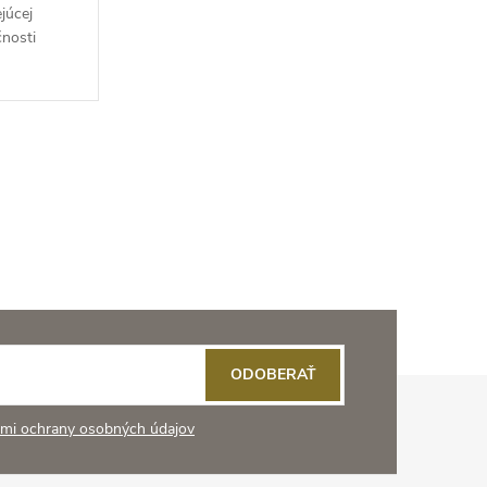
ejúcej
čnosti
ODOBERAŤ
mi ochrany osobných údajov