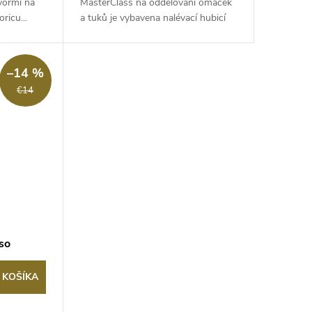
vormi na
MasterClass na oddělování omáček
ricu...
a tuků je vybavena nalévací hubicí
v...
–14 %
€14
 so
 KOŠÍKA