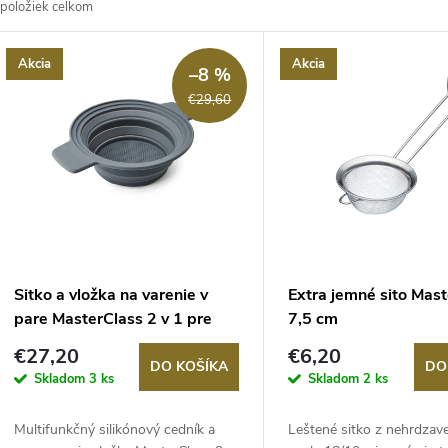
položiek celkom
d
V
Akcia
Akcia
e
–8 %
ý
€29,60
n
p
e
s
p
p
Sitko a vložka na varenie v
Extra jemné sito Mas
r
pare MasterClass 2 v 1 pre
7,5 cm
r
hrnce s priemerom 28 cm,
€27,20
€6,20
o
Silikónový
DO KOŠÍKA
DO
Skladom
3 ks
Skladom
2 ks
o
d
Multifunkčný silikónový cedník a
Leštené sitko z nehrdzave