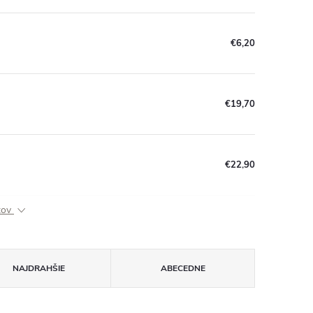
€6,20
€19,70
€22,90
ktov
NAJDRAHŠIE
ABECEDNE