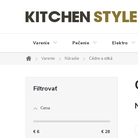
Prejsť
na
obsah
Varenie
Pečenie
Elektro
Varenie
Náradie
Cédre a sitká
Domov
B
o
Cena
č
n
€
6
€
28