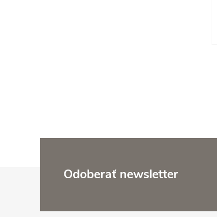
l
Z
Odoberať newsletter
á
i