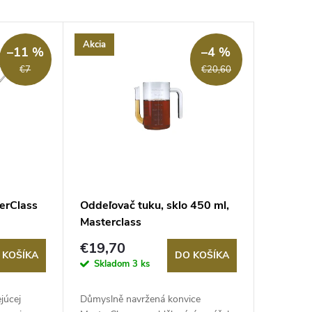
Akcia
–11 %
–4 %
€7
€20,60
terClass
Oddeľovač tuku, sklo 450 ml,
Masterclass
€19,70
 KOŠÍKA
DO KOŠÍKA
Skladom
3 ks
júcej
Důmyslně navržená konvice