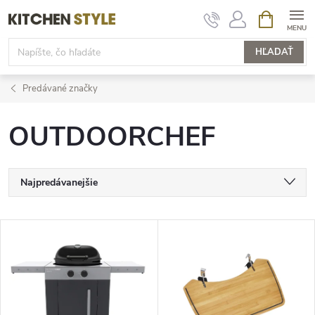
Prejsť
NÁKUPN
KOŠÍK
na
obsah
HĽADAŤ
Predávané značky
OUTDOORCHEF
R
Najpredávanejšie
a
Najlacnejšie
V
Najdrahšie
d
ý
Abecedne
e
p