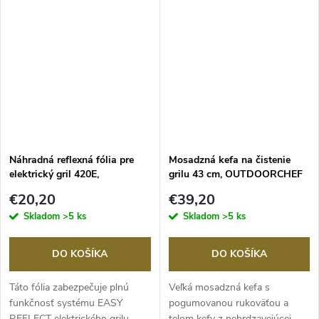
Náhradná reflexná fólia pre
Mosadzná kefa na čistenie
elektrický gril 420E,
grilu 43 cm, OUTDOORCHEF
OUTDOORCHEF
€20,20
€39,20
Skladom
>5 ks
Skladom
>5 ks
DO KOŠÍKA
DO KOŠÍKA
Táto fólia zabezpečuje plnú
Veľká mosadzná kefa s
funkčnosť systému EASY
pogumovanou rukoväťou a
REFLECT elektrického grilu
telom kefy z nehrdzavejúcej