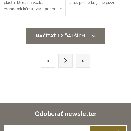
plastu, ktorá sa vďaka
a bezpečné krájanie pizze.
ergonomickému tvaru pohodlne
drží.
O
NAČÍTAŤ 12 ĎALŠÍCH
v
l
S
1
5
t
á
r
d
á
a
n
k
c
o
i
Odoberať newsletter
v
a
Z
e