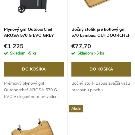
n
i
i
s
e
Plynový gril OutdoorChef
Bočný stolík pre kotlový gril
AROSA 570 G EVO GREY
570 bambus, OUTDOORCHEF
p
STEEL
p
€1 225
€77,70
r
Skladom
>5 ks
Skladom
>5 ks
r
o
DO KOŠÍKA
DO KOŠÍKA
o
d
Prémiový plynový gril
Bočný stolík Babus zväčší vašu
d
Outdoorchef AROSA 570 G
pracovnú plochu.
EVO v elegantnom prevedení
u
Grey Steel spája guľovú...
u
Akcia
k
k
t