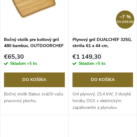
t
o
o
–7 %
v
€1 235,90
v
Bočný stolík pre kotlový gril
Plynový gril DUALCHEF 325G,
480 bambus, OUTDOORCHEF
skriňa 61 x 44 cm,
OUTDOORCHEF
€65,30
€1 149,30
Skladom
>5 ks
Skladom
>5 ks
DO KOŠÍKA
DO KOŠÍKA
Bočný stolík Babus zväčší vašu
Gril plynový, 15,4 kW, 3 dvojité
pracovnú plochu.
horáky DGS s elektrickým
zapaľovaním a plynulou
reguláciou +...