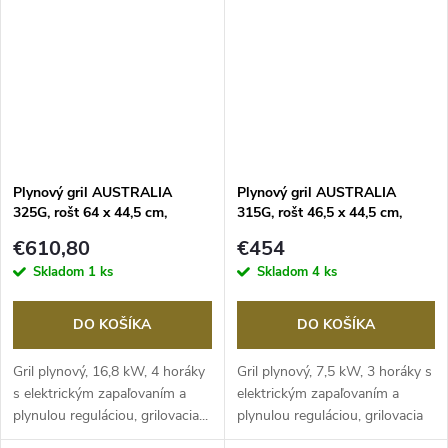
Plynový gril AUSTRALIA
Plynový gril AUSTRALIA
325G, rošt 64 x 44,5 cm,
315G, rošt 46,5 x 44,5 cm,
OUTDOORCHEF
OUTDOORCHEF
€610,80
€454
Skladom
1 ks
Skladom
4 ks
DO KOŠÍKA
DO KOŠÍKA
Gril plynový, 16,8 kW, 4 horáky
Gril plynový, 7,5 kW, 3 horáky s
s elektrickým zapaľovaním a
elektrickým zapaľovaním a
plynulou reguláciou, grilovacia...
plynulou reguláciou, grilovacia
plocha...