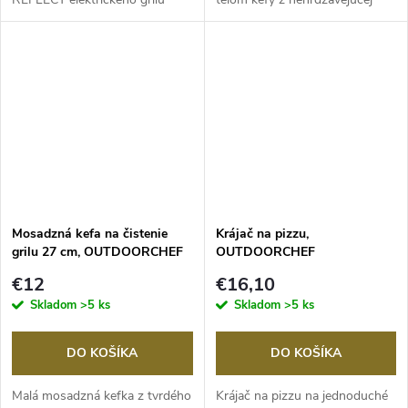
CITY/CHELSEA 420 E...
ocele na odstraňovanie...
Mosadzná kefa na čistenie
Krájač na pizzu,
grilu 27 cm, OUTDOORCHEF
OUTDOORCHEF
€12
€16,10
Skladom
>5 ks
Skladom
>5 ks
DO KOŠÍKA
DO KOŠÍKA
Malá mosadzná kefka z tvrdého
Krájač na pizzu na jednoduché