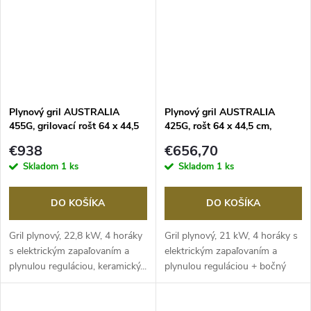
Plynový gril AUSTRALIA
Plynový gril AUSTRALIA
455G, grilovací rošt 64 x 44,5
425G, rošt 64 x 44,5 cm,
cm + steaková zóna,
OUTDOORCHEF
€938
€656,70
OUTDOORCHEF
Skladom
1 ks
Skladom
1 ks
DO KOŠÍKA
DO KOŠÍKA
Gril plynový, 22,8 kW, 4 horáky
Gril plynový, 21 kW, 4 horáky s
s elektrickým zapaľovaním a
elektrickým zapaľovaním a
plynulou reguláciou, keramický...
plynulou reguláciou + bočný
horák,...