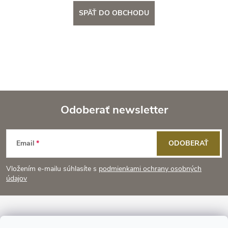
SPÄŤ DO OBCHODU
Odoberať newsletter
Z
Email
ODOBERAŤ
á
Vložením e-mailu súhlasíte s
podmienkami ochrany osobných
p
údajov
ä
Informácie pre vás