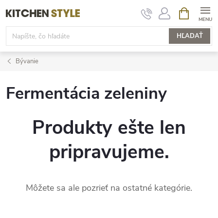
Prejsť
NÁKUPN
KOŠÍK
na
obsah
HĽADAŤ
Bývanie
Fermentácia zeleniny
Produkty ešte len
pripravujeme.
Môžete sa ale pozrieť na ostatné kategórie.