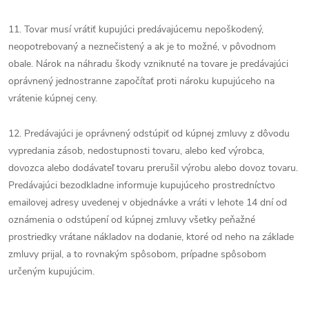
11. Tovar musí vrátiť kupujúci predávajúcemu nepoškodený,
neopotrebovaný a neznečistený a ak je to možné, v pôvodnom
obale. Nárok na náhradu škody vzniknuté na tovare je predávajúci
oprávnený jednostranne započítať proti nároku kupujúceho na
vrátenie kúpnej ceny.
12. Predávajúci je oprávnený odstúpiť od kúpnej zmluvy z dôvodu
vypredania zásob, nedostupnosti tovaru, alebo keď výrobca,
dovozca alebo dodávateľ tovaru prerušil výrobu alebo dovoz tovaru.
Predávajúci bezodkladne informuje kupujúceho prostredníctvo
emailovej adresy uvedenej v objednávke a vráti v lehote 14 dní od
oznámenia o odstúpení od kúpnej zmluvy všetky peňažné
prostriedky vrátane nákladov na dodanie, ktoré od neho na základe
zmluvy prijal, a to rovnakým spôsobom, prípadne spôsobom
určeným kupujúcim.