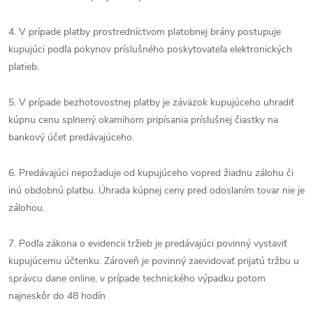
4. V prípade platby prostredníctvom platobnej brány postupuje
kupujúci podľa pokynov príslušného poskytovateľa elektronických
platieb.
5. V prípade bezhotovostnej platby je záväzok kupujúceho uhradiť
kúpnu cenu splnený okamihom pripísania príslušnej čiastky na
bankový účet predávajúceho.
6. Predávajúci nepožaduje od kupujúceho vopred žiadnu zálohu či
inú obdobnú platbu. Úhrada kúpnej ceny pred odoslaním tovar nie je
zálohou.
7. Podľa zákona o evidencii tržieb je predávajúci povinný vystaviť
kupujúcemu účtenku. Zároveň je povinný zaevidovať prijatú tržbu u
správcu dane online, v prípade technického výpadku potom
najneskôr do 48 hodín