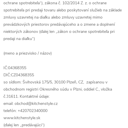
ochrane spotrebiteľa“), zákona č. 102/2014 Z. z. o ochrane
spotrebiteľa pri predaji tovaru alebo poskytovaní služieb na základe
zmluvy uzavretej na diaľku alebo zmluvy uzavretej mimo
prevádzkových priestorov predávajúceho a o zmene a doplnení
niektorých zákonov (ďalej len „zákon o ochrane spotrebiteľa pri
predaji na diaľku“)
(meno a priezvisko / názov)
IČ:04368355
DIČ:CZ04368355
so sídlom: Švihovská 175/5, 30100 Plzeň, CZ, zapísanou v
obchodnom registri Okresného súdu v Plzni, oddiel C., vložka
č.31611. Kontaktné údaje:
email: obchod@kitchenstyle.cz
telefón: +420702340000
www.kitchenstyle.sk
(ďalej len „predávajúci“)