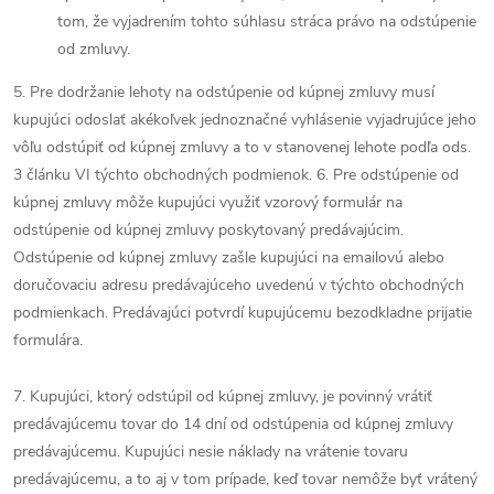
tom, že vyjadrením tohto súhlasu stráca právo na odstúpenie
od zmluvy.
5. Pre dodržanie lehoty na odstúpenie od kúpnej zmluvy musí
kupujúci odoslať akékoľvek jednoznačné vyhlásenie vyjadrujúce jeho
vôľu odstúpiť od kúpnej zmluvy a to v stanovenej lehote podľa ods.
3 článku VI týchto obchodných podmienok. 6. Pre odstúpenie od
kúpnej zmluvy môže kupujúci využiť vzorový formulár na
odstúpenie od kúpnej zmluvy poskytovaný predávajúcim.
Odstúpenie od kúpnej zmluvy zašle kupujúci na emailovú alebo
doručovaciu adresu predávajúceho uvedenú v týchto obchodných
podmienkach. Predávajúci potvrdí kupujúcemu bezodkladne prijatie
formulára.
7. Kupujúci, ktorý odstúpil od kúpnej zmluvy, je povinný vrátiť
predávajúcemu tovar do 14 dní od odstúpenia od kúpnej zmluvy
predávajúcemu. Kupujúci nesie náklady na vrátenie tovaru
predávajúcemu, a to aj v tom prípade, keď tovar nemôže byť vrátený