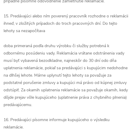
prípadne písomné odôvodnenie zamietnutie reklamácie.
15. Predávajúci alebo ním poverený pracovník rozhodne o reklamácii
ihneď, v zložitých prípadoch do troch pracovných dní. Do tejto
lehoty sa nezapočítava
doba primeraná podľa druhu výrobku či služby potrebná k
odbornému posúdeniu vady. Reklamácia vrátane odstránenia vady
musí byť vybavená bezodkladne, najneskôr do 30 dní odo dňa
uplatnenia reklamácie, pokiaľ sa predávajúci s kupujúcim nedohodne
na dlhšej lehote. Márne uplynutí tejto lehoty sa považuje za
podstatné porušenie zmluvy a kupujúci má právo od kúpnej zmluvy
odstúpiť. Za okamih uplatnenia reklamácie sa považuje okamih, kedy
dôjde prejav vôle kupujúceho (uplatnenie práva z chybného plnenia)
predávajúcemu.
16. Predávajúci písomne informuje kupujúceho o výsledku
reklamácie.