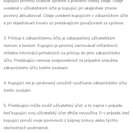
kupujúci povinný uvádzať správne a pravdivo všetky údaje. Údaje
uvedené v užívateľskom účte je kupujúci pri akejkoľvek zmene
povinný aktualizovať. Údaje uvedené kupujúcim v zákazníckom účte
a pri objednávaní tovaru sú predávajúcim považované za správne.
3. Prístup k zákazníckemu účtu je zabezpečený užívateľským
menom a heslom. Kupujúci je povinný zachovávať mlčanlivosť,
ohľadne informácií potrebných na prístup do jeho zákazníckeho
účtu. Predávajúci nenesie zodpovednosť za prípadné zneužitie
zákazníckeho účtu tretími osobami.
4. Kupujúci nie je oprávnený umožniť využívanie zákazníckeho účtu
tretím osobám.
5. Predávajúci môže zrušiť užívateľský účet, a to najmä v prípade,
keď kupujúci svoj užívateľský účet dlhšie nevyužíva, či v prípade, keď
kupujúci poruší svoje povinnosti z kúpnej zmluvy alebo týchto
obchodných podmienok.