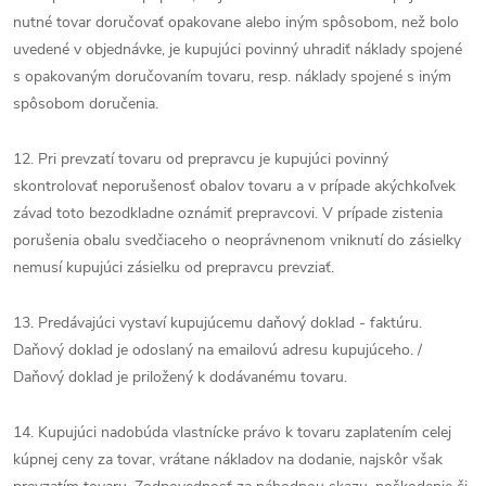
nutné tovar doručovať opakovane alebo iným spôsobom, než bolo
uvedené v objednávke, je kupujúci povinný uhradiť náklady spojené
s opakovaným doručovaním tovaru, resp. náklady spojené s iným
spôsobom doručenia.
12. Pri prevzatí tovaru od prepravcu je kupujúci povinný
skontrolovať neporušenosť obalov tovaru a v prípade akýchkoľvek
závad toto bezodkladne oznámiť prepravcovi. V prípade zistenia
porušenia obalu svedčiaceho o neoprávnenom vniknutí do zásielky
nemusí kupujúci zásielku od prepravcu prevziať.
13. Predávajúci vystaví kupujúcemu daňový doklad - faktúru.
Daňový doklad je odoslaný na emailovú adresu kupujúceho. /
Daňový doklad je priložený k dodávanému tovaru.
14. Kupujúci nadobúda vlastnícke právo k tovaru zaplatením celej
kúpnej ceny za tovar, vrátane nákladov na dodanie, najskôr však