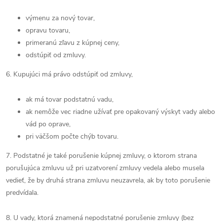
výmenu za nový tovar,
opravu tovaru,
primeranú zľavu z kúpnej ceny,
odstúpiť od zmluvy.
6. Kupujúci má právo odstúpiť od zmluvy,
ak má tovar podstatnú vadu,
ak nemôže vec riadne užívať pre opakovaný výskyt vady alebo
vád po oprave,
pri väčšom počte chýb tovaru.
7. Podstatné je také porušenie kúpnej zmluvy, o ktorom strana
porušujúca zmluvu už pri uzatvorení zmluvy vedela alebo musela
vedieť, že by druhá strana zmluvu neuzavrela, ak by toto porušenie
predvídala.
8. U vady, ktorá znamená nepodstatné porušenie zmluvy (bez