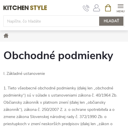
Prejsť
NÁKUPN
KOŠÍK
na
obsah
HĽADAŤ
Domov
Obchodné podmienky
I.
Základné ustanovenie
1. Tieto všeobecné obchodné podmienky (ďalej len „obchodné
podmienky“) sú v súlade s ustanoveniami zákona č. 40/1964 Zb.
Občiansky zákonník v platnom znení (ďalej len „občiansky
zákonník“), zákona č. 250/2007 Z. z. o ochrane spotrebiteľa a o
zmene zákona Slovenskej národnej rady č. 372/1990 Zb. o
priestupkoch v znení neskorších predpisov (ďalej len „zákon o