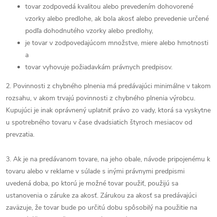
tovar zodpovedá kvalitou alebo prevedením dohovorené
vzorky alebo predlohe, ak bola akosť alebo prevedenie určené
podľa dohodnutého vzorky alebo predlohy,
je tovar v zodpovedajúcom množstve, miere alebo hmotnosti
a
tovar vyhovuje požiadavkám právnych predpisov.
2. Povinnosti z chybného plnenia má predávajúci minimálne v takom
rozsahu, v akom trvajú povinnosti z chybného plnenia výrobcu.
Kupujúci je inak oprávnený uplatniť právo zo vady, ktorá sa vyskytne
u spotrebného tovaru v čase dvadsiatich štyroch mesiacov od
prevzatia.
3. Ak je na predávanom tovare, na jeho obale, návode pripojenému k
tovaru alebo v reklame v súlade s inými právnymi predpismi
uvedená doba, po ktorú je možné tovar použiť, použijú sa
ustanovenia o záruke za akosť. Zárukou za akosť sa predávajúci
zaväzuje, že tovar bude po určitú dobu spôsobilý na použitie na