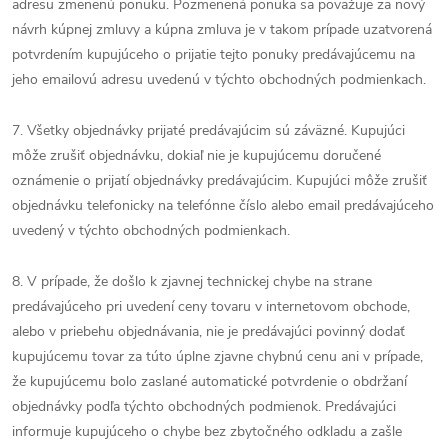
adresu zmenenú ponuku. Pozmenená ponuka sa považuje za nový
návrh kúpnej zmluvy a kúpna zmluva je v takom prípade uzatvorená
potvrdením kupujúceho o prijatie tejto ponuky predávajúcemu na
jeho emailovú adresu uvedenú v týchto obchodných podmienkach.
7. Všetky objednávky prijaté predávajúcim sú záväzné. Kupujúci
môže zrušiť objednávku, dokiaľ nie je kupujúcemu doručené
oznámenie o prijatí objednávky predávajúcim. Kupujúci môže zrušiť
objednávku telefonicky na telefónne číslo alebo email predávajúceho
uvedený v týchto obchodných podmienkach.
8. V prípade, že došlo k zjavnej technickej chybe na strane
predávajúceho pri uvedení ceny tovaru v internetovom obchode,
alebo v priebehu objednávania, nie je predávajúci povinný dodať
kupujúcemu tovar za túto úplne zjavne chybnú cenu ani v prípade,
že kupujúcemu bolo zaslané automatické potvrdenie o obdržaní
objednávky podľa týchto obchodných podmienok. Predávajúci
informuje kupujúceho o chybe bez zbytočného odkladu a zašle