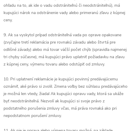
ohľadu na to, ak ide o vadu odstrániteľnú či neodstrániteľnú), má
kupujúci nárok na odstránenie vady alebo primeranú zľavu z kúpnej
ceny.
9. Ak sa vyskytol prípad odstrániteľná vada po oprave opakovane
(zvyčajne tretí reklamácia pre rovnakú závadu alebo štvrtá pre
odlišné závady) alebo má tovar väčší počet chýb (spravidla najmenej
tri chyby súčasne), má kupujúci právo uplatniť požiadavku na zľavu
z kúpnej ceny, výmenu tovaru alebo odstúpiť od zmluvy.
10. Pri uplatnení reklamácie je kupujúci povinný predávajúcemu
oznámiť, aké právo si zvolil. Zmena voľby bez súhlasu predávajúceho
je možná len vtedy, žiadal Ak kupujúci opravu vady, ktorá sa ukáže
byť neodstrániteľná. Nezvolí ak kupujúci si svoje právo z
podstatného porušenia zmluvy včas, má práva rovnaká ako pri
nepodstatnom porušení zmluvy.
11. Ak nie je oprava alebo výmena tovaru možná, na základe