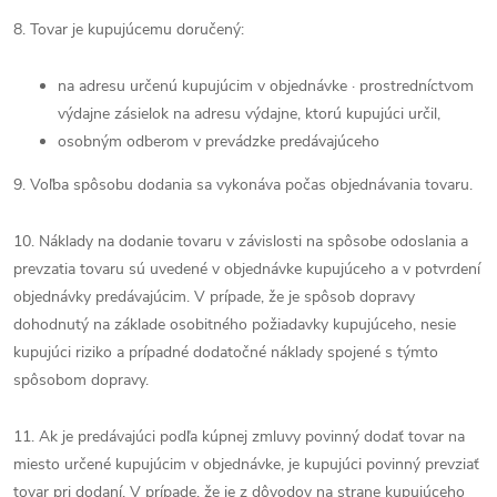
8. Tovar je kupujúcemu doručený:
na adresu určenú kupujúcim v objednávke · prostredníctvom
výdajne zásielok na adresu výdajne, ktorú kupujúci určil,
osobným odberom v prevádzke predávajúceho
9. Voľba spôsobu dodania sa vykonáva počas objednávania tovaru.
10. Náklady na dodanie tovaru v závislosti na spôsobe odoslania a
prevzatia tovaru sú uvedené v objednávke kupujúceho a v potvrdení
objednávky predávajúcim. V prípade, že je spôsob dopravy
dohodnutý na základe osobitného požiadavky kupujúceho, nesie
kupujúci riziko a prípadné dodatočné náklady spojené s týmto
spôsobom dopravy.
11. Ak je predávajúci podľa kúpnej zmluvy povinný dodať tovar na
miesto určené kupujúcim v objednávke, je kupujúci povinný prevziať
tovar pri dodaní. V prípade, že je z dôvodov na strane kupujúceho