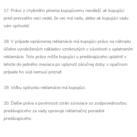
17. Právo z chybného plnenia kupujúcemu nenáleží, ak kupujúci
pred prevzatím veci vedel, že vec má vadu, alebo ak kupujúci vadu
sám spôsobil.
18. V prípade oprávnenej reklamácie má kupujúci právo na náhradu
účelne vynaložených nákladov vzniknutých v súvislosti s uplatnením
reklamácie. Toto právo môže kupujúci u predávajúceho uplatniť v
lehote do jedného mesiaca po uplynutí záručnej doby, v opačnom
prípade ho súd nemusí priznať.
19. Voľbu spôsobu reklamácie má kupujúci.
20. Ďalšie práva a povinnosti strán súvisiace so zodpovednosťou
predávajúceho za vady upravuje reklamačný poriadok
predávajúceho.