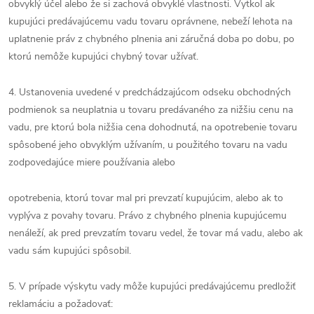
obvyklý účel alebo že si zachová obvyklé vlastnosti. Vytkol ak
kupujúci predávajúcemu vadu tovaru oprávnene, nebeží lehota na
uplatnenie práv z chybného plnenia ani záručná doba po dobu, po
ktorú nemôže kupujúci chybný tovar užívať.
4. Ustanovenia uvedené v predchádzajúcom odseku obchodných
podmienok sa neuplatnia u tovaru predávaného za nižšiu cenu na
vadu, pre ktorú bola nižšia cena dohodnutá, na opotrebenie tovaru
spôsobené jeho obvyklým užívaním, u použitého tovaru na vadu
zodpovedajúce miere používania alebo
opotrebenia, ktorú tovar mal pri prevzatí kupujúcim, alebo ak to
vyplýva z povahy tovaru. Právo z chybného plnenia kupujúcemu
nenáleží, ak pred prevzatím tovaru vedel, že tovar má vadu, alebo ak
vadu sám kupujúci spôsobil.
5. V prípade výskytu vady môže kupujúci predávajúcemu predložiť
reklamáciu a požadovať: