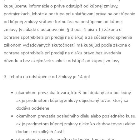
kupujúcemu informácie o práve odstúpiť od kúpnej zmluvy,
podmienkach, lehote a postupe pri uplatňovaní práva na odstúpenie
od kúpnej zmluvy vrátane formulára na odstúpenie od kúpnej
zmluvy (v súlade s ustanovením § 3 ods. 1 písm. h) zákona o
ochrane spotrebiteľa pri predaji na diaľku) a za súčasného splnenia
zákonom vyžadovaných skutočností, má kupujúci podľa zákona o
ochrane spotrebiteľa pri predaji na diaľku právo bez uvedenia
dôvodu a bez akejkoľvek sankcie odstúpiť od kúpnej zmluvy.
3. Lehota na odstúpenie od zmluvy je 14 dní
okamihom prevzatia tovaru, ktorý bol dodaný ako posledný,
ak je predmetom kúpnej zmluvy objednaný tovar, ktorý sa
dodáva oddelene
okamihom prevzatia posledného dielu alebo posledného kusu,
ak je predmetom kúpnej zmluvy niekoľko druhov tovaru alebo
dodanie niekoľkých častí,
okamihom prevzatia prvého dodaného tovaru, ak je