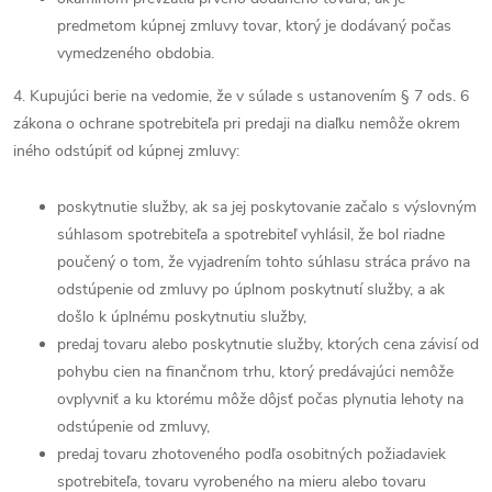
predmetom kúpnej zmluvy tovar, ktorý je dodávaný počas
vymedzeného obdobia.
4. Kupujúci berie na vedomie, že v súlade s ustanovením § 7 ods. 6
zákona o ochrane spotrebiteľa pri predaji na diaľku nemôže okrem
iného odstúpiť od kúpnej zmluvy:
poskytnutie služby, ak sa jej poskytovanie začalo s výslovným
súhlasom spotrebiteľa a spotrebiteľ vyhlásil, že bol riadne
poučený o tom, že vyjadrením tohto súhlasu stráca právo na
odstúpenie od zmluvy po úplnom poskytnutí služby, a ak
došlo k úplnému poskytnutiu služby,
predaj tovaru alebo poskytnutie služby, ktorých cena závisí od
pohybu cien na finančnom trhu, ktorý predávajúci nemôže
ovplyvniť a ku ktorému môže dôjsť počas plynutia lehoty na
odstúpenie od zmluvy,
predaj tovaru zhotoveného podľa osobitných požiadaviek
spotrebiteľa, tovaru vyrobeného na mieru alebo tovaru