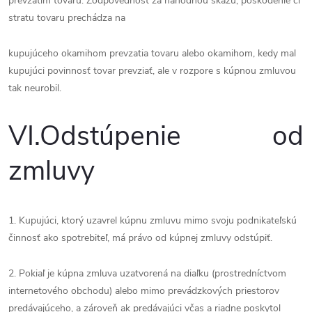
prevzatím tovaru. Zodpovednosť za náhodnou skazu, poškodenie či
stratu tovaru prechádza na
kupujúceho okamihom prevzatia tovaru alebo okamihom, kedy mal
kupujúci povinnosť tovar prevziať, ale v rozpore s kúpnou zmluvou
tak neurobil.
VI.
Odstúpenie od
zmluvy
1. Kupujúci, ktorý uzavrel kúpnu zmluvu mimo svoju podnikateľskú
činnosť ako spotrebiteľ, má právo od kúpnej zmluvy odstúpiť.
2. Pokiaľ je kúpna zmluva uzatvorená na diaľku (prostredníctvom
internetového obchodu) alebo mimo prevádzkových priestorov
predávajúceho, a zároveň ak predávajúci včas a riadne poskytol