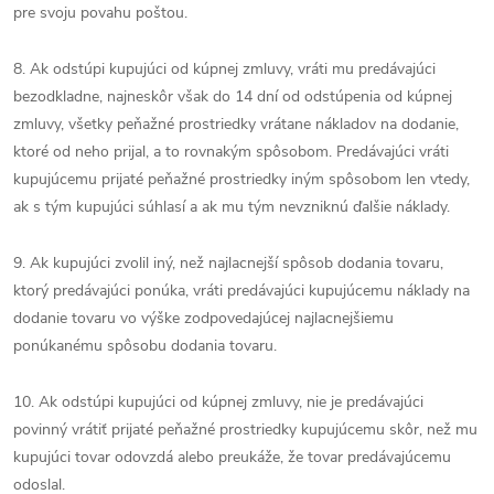
pre svoju povahu poštou.
8. Ak odstúpi kupujúci od kúpnej zmluvy, vráti mu predávajúci
bezodkladne, najneskôr však do 14 dní od odstúpenia od kúpnej
zmluvy, všetky peňažné prostriedky vrátane nákladov na dodanie,
ktoré od neho prijal, a to rovnakým spôsobom. Predávajúci vráti
kupujúcemu prijaté peňažné prostriedky iným spôsobom len vtedy,
ak s tým kupujúci súhlasí a ak mu tým nevzniknú ďalšie náklady.
9. Ak kupujúci zvolil iný, než najlacnejší spôsob dodania tovaru,
ktorý predávajúci ponúka, vráti predávajúci kupujúcemu náklady na
dodanie tovaru vo výške zodpovedajúcej najlacnejšiemu
ponúkanému spôsobu dodania tovaru.
10. Ak odstúpi kupujúci od kúpnej zmluvy, nie je predávajúci
povinný vrátiť prijaté peňažné prostriedky kupujúcemu skôr, než mu
kupujúci tovar odovzdá alebo preukáže, že tovar predávajúcemu
odoslal.