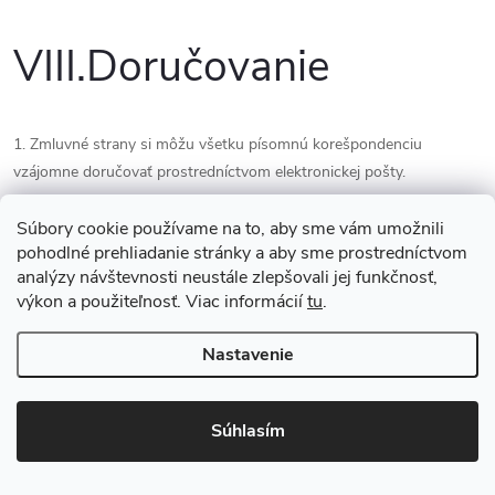
VIII.
Doručovanie
1. Zmluvné strany si môžu všetku písomnú korešpondenciu
vzájomne doručovať prostredníctvom elektronickej pošty.
Súbory cookie používame na to, aby sme vám umožnili
2. Kupujúci doručuje predávajúcemu korešpondenciu na emailovú
pohodlné prehliadanie stránky a aby sme prostredníctvom
adresu uvedenú v týchto obchodných podmienkach. Predávajúci
analýzy návštevnosti neustále zlepšovali jej funkčnosť,
doručuje kupujúcemu korešpondenciu na emailovú adresu uvedenú
výkon a použiteľnosť. Viac informácií
tu
.
v jeho zákazníckom účte alebo v objednávke.
Nastavenie
IX.
Osobné údaje
Súhlasím