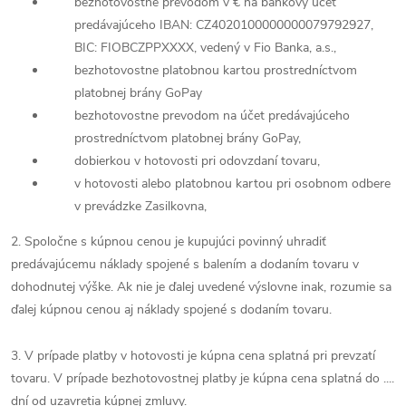
bezhotovostne prevodom v € na bankový účet
predávajúceho IBAN: CZ4020100000000079792927,
BIC: FIOBCZPPXXXX, vedený v Fio Banka, a.s.,
bezhotovostne platobnou kartou prostredníctvom
platobnej brány GoPay
bezhotovostne prevodom na účet predávajúceho
prostredníctvom platobnej brány GoPay,
dobierkou v hotovosti pri odovzdaní tovaru,
v hotovosti alebo platobnou kartou pri osobnom odbere
v prevádzke Zasilkovna,
2. Spoločne s kúpnou cenou je kupujúci povinný uhradiť
predávajúcemu náklady spojené s balením a dodaním tovaru v
dohodnutej výške. Ak nie je ďalej uvedené výslovne inak, rozumie sa
ďalej kúpnou cenou aj náklady spojené s dodaním tovaru.
3. V prípade platby v hotovosti je kúpna cena splatná pri prevzatí
tovaru. V prípade bezhotovostnej platby je kúpna cena splatná do ....
dní od uzavretia kúpnej zmluvy.