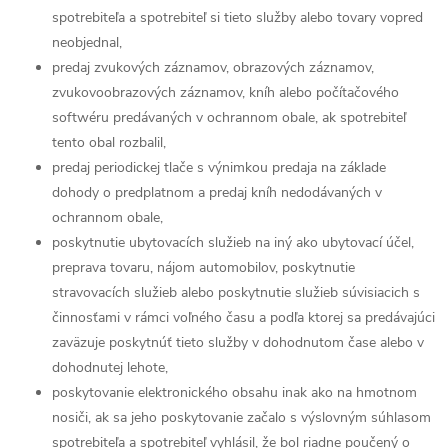
spotrebiteľa a spotrebiteľ si tieto služby alebo tovary vopred
neobjednal,
predaj zvukových záznamov, obrazových záznamov,
zvukovoobrazových záznamov, kníh alebo počítačového
softwéru predávaných v ochrannom obale, ak spotrebiteľ
tento obal rozbalil,
predaj periodickej tlače s výnimkou predaja na základe
dohody o predplatnom a predaj kníh nedodávaných v
ochrannom obale,
poskytnutie ubytovacích služieb na iný ako ubytovací účel,
preprava tovaru, nájom automobilov, poskytnutie
stravovacích služieb alebo poskytnutie služieb súvisiacich s
činnosťami v rámci voľného času a podľa ktorej sa predávajúci
zaväzuje poskytnúť tieto služby v dohodnutom čase alebo v
dohodnutej lehote,
poskytovanie elektronického obsahu inak ako na hmotnom
nosiči, ak sa jeho poskytovanie začalo s výslovným súhlasom
spotrebiteľa a spotrebiteľ vyhlásil, že bol riadne poučený o