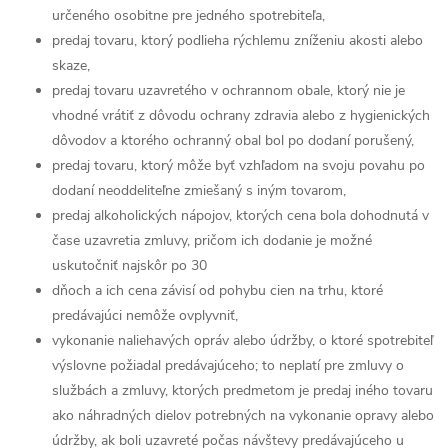
určeného osobitne pre jedného spotrebiteľa,
predaj tovaru, ktorý podlieha rýchlemu zníženiu akosti alebo
skaze,
predaj tovaru uzavretého v ochrannom obale, ktorý nie je
vhodné vrátiť z dôvodu ochrany zdravia alebo z hygienických
dôvodov a ktorého ochranný obal bol po dodaní porušený,
predaj tovaru, ktorý môže byť vzhľadom na svoju povahu po
dodaní neoddeliteľne zmiešaný s iným tovarom,
predaj alkoholických nápojov, ktorých cena bola dohodnutá v
čase uzavretia zmluvy, pričom ich dodanie je možné
uskutočniť najskôr po 30
dňoch a ich cena závisí od pohybu cien na trhu, ktoré
predávajúci nemôže ovplyvniť,
vykonanie naliehavých opráv alebo údržby, o ktoré spotrebiteľ
výslovne požiadal predávajúceho; to neplatí pre zmluvy o
službách a zmluvy, ktorých predmetom je predaj iného tovaru
ako náhradných dielov potrebných na vykonanie opravy alebo
údržby, ak boli uzavreté počas návštevy predávajúceho u