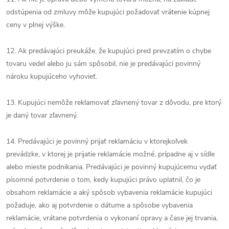
odstúpenia od zmluvy môže kupujúci požadovať vrátenie kúpnej
ceny v plnej výške.
12. Ak predávajúci preukáže, že kupujúci pred prevzatím o chybe
tovaru vedel alebo ju sám spôsobil, nie je predávajúci povinný
nároku kupujúceho vyhovieť.
13. Kupujúci nemôže reklamovať zľavnený tovar z dôvodu, pre ktorý
je daný tovar zľavnený.
14. Predávajúci je povinný prijať reklamáciu v ktorejkoľvek
prevádzke, v ktorej je prijatie reklamácie možné, prípadne aj v sídle
alebo mieste podnikania. Predávajúci je povinný kupujúcemu vydať
písomné potvrdenie o tom, kedy kupujúci právo uplatnil, čo je
obsahom reklamácie a aký spôsob vybavenia reklamácie kupujúci
požaduje, ako aj potvrdenie o dátume a spôsobe vybavenia
reklamácie, vrátane potvrdenia o vykonaní opravy a čase jej trvania,