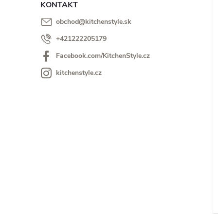
KONTAKT
obchod
@
kitchenstyle.sk
+421222205179
i
Facebook.com/KitchenStyle.cz
i
kitchenstyle.cz