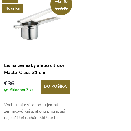
e
–6 %
ý
Novinka
€38,40
n
p
e
s
p
p
Lis na zemiaky alebo citrusy
r
MasterClass 31 cm
r
€36
o
DO KOŠÍKA
Skladom
2 ks
o
d
Vychutnajte si lahodnú jemnú
d
zemiakovú kašu, ako ju pripravujú
u
najlepší šéfkuchári. Môžete ho...
u