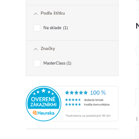
ý
Podľa štítku
p
Na sklade
1
a
Značky
n
MasterClass
1
e
l
1