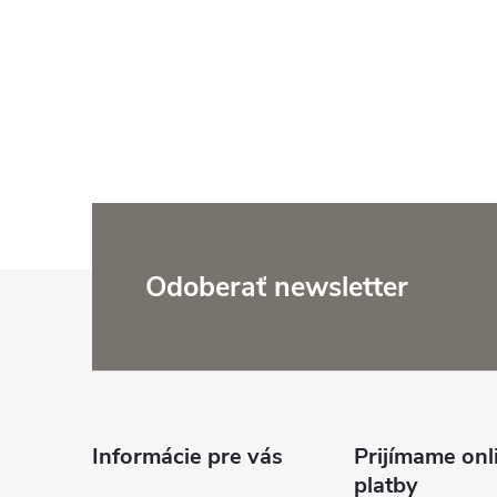
l
Z
Odoberať newsletter
á
i
p
ä
Informácie pre vás
Prijímame onl
platby