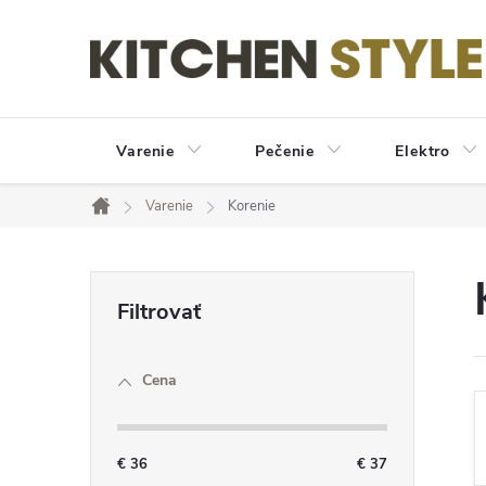
Prejsť
na
obsah
Varenie
Pečenie
Elektro
Varenie
Korenie
Domov
B
o
Cena
č
n
€
36
€
37