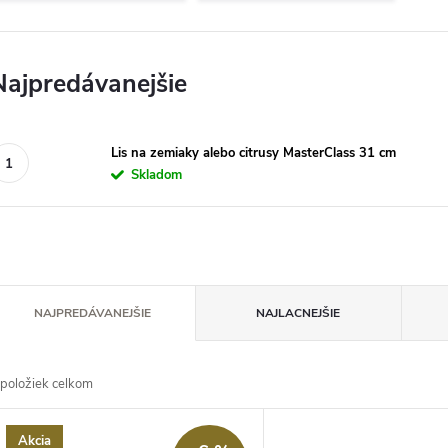
Najpredávanejšie
Lis na zemiaky alebo citrusy MasterClass 31 cm
Skladom
R
NAJPREDÁVANEJŠIE
NAJLACNEJŠIE
a
položiek celkom
d
V
Akcia