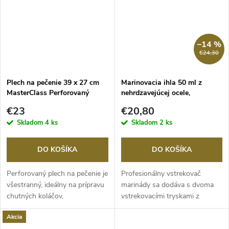
–14 %
€24,30
Plech na pečenie 39 x 27 cm
Marinovacia ihla 50 ml z
MasterClass Perforovaný
nehrdzavejúcej ocele,
MasterClass
€23
€20,80
Skladom
4 ks
Skladom
2 ks
DO KOŠÍKA
DO KOŠÍKA
Perforovaný plech na pečenie je
Profesionálny vstrekovač
všestranný, ideálny na prípravu
marinády sa dodáva s dvoma
chutných koláčov,
vstrekovacími tryskami z
švajčiarskych...
nehrdzavejúcej...
Akcia