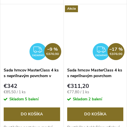
Akcia
–9 %
–17 %
ZADARMO
ZADA
€376,90
€376,90
ZADARMO
ZADARMO
Sada hrncov MasterClass 4 ks
Sada hrncov MasterClass 4 ks
s nepriľnavým povrchom v
s nepriľnavým povrchom
pastelovej modrej farbe
fialové
€342
€311,20
Jednotková
Jednotková
€85,50 / 1 ks
€77,80 / 1 ks
cena:
cena:
Skladom
5 balení
Skladom
2 balení
DO KOŠÍKA
DO KOŠÍKA