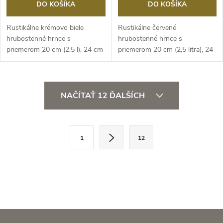
DO KOŠÍKA
DO KOŠÍKA
Rustikálne krémovo biele
Rustikálne červené
hrubostenné hrnce s
hrubostenné hrnce s
priemerom 20 cm (2,5 l), 24 cm
priemerom 20 cm (2,5 litra), 24
(4 l), 28 cm (5 l) cm...
cm (4 litre), 28 cm (5...
O
NAČÍTAŤ 12 ĎALŠÍCH
v
l
S
1
12
t
á
r
d
á
a
n
k
c
o