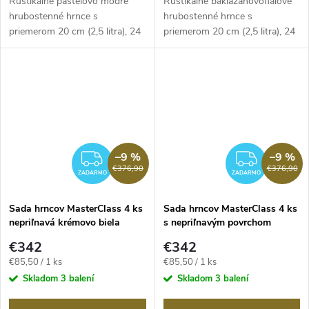
Rustikálne pastelovo modré
Rustikálne baklažánovofialové
hrubostenné hrnce s
hrubostenné hrnce s
priemerom 20 cm (2,5 litra), 24
priemerom 20 cm (2,5 litra), 24
cm (4 litre), 28...
cm (4 litre),...
–9 %
–9 %
ZADARMO
ZADA
€376,90
€376,90
ZADARMO
ZADARMO
Sada hrncov MasterClass 4 ks
Sada hrncov MasterClass 4 ks
nepriľnavá krémovo biela
s nepriľnavým povrchom
červená
€342
€342
Jednotková
Jednotková
€85,50 / 1 ks
€85,50 / 1 ks
cena:
cena:
Skladom
3 balení
Skladom
3 balení