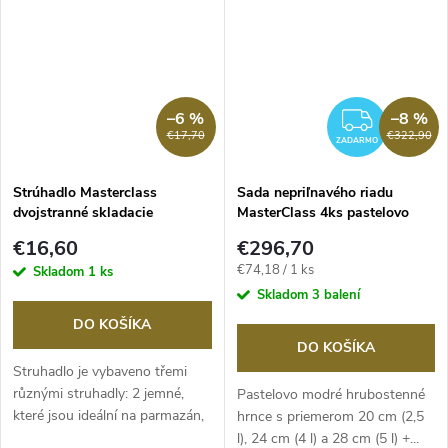
–6 %
–8 %
ZADA
€17,70
€322,90
ZADARMO
Strúhadlo Masterclass
Sada nepriľnavého riadu
dvojstranné skladacie
MasterClass 4ks pastelovo
modrá
€16,60
€296,70
Jednotková
€74,18 / 1 ks
Skladom
1 ks
cena:
Skladom
3 balení
DO KOŠÍKA
DO KOŠÍKA
Struhadlo je vybaveno třemi
různými struhadly: 2 jemné,
Pastelovo modré hrubostenné
které jsou ideální na parmazán,
hrnce s priemerom 20 cm (2,5
čedar,...
l), 24 cm (4 l) a 28 cm (5 l) +...