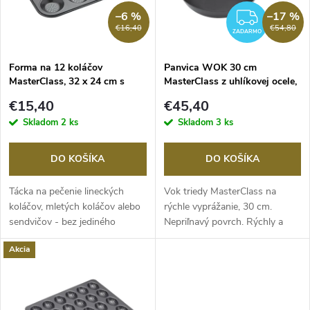
n
i
–6 %
–17 %
ZADA
€16,40
€54,80
i
ZADARMO
s
e
Forma na 12 koláčov
Panvica WOK 30 cm
MasterClass, 32 x 24 cm s
MasterClass z uhlíkovej ocele,
p
nepriľnavým povrchom
nepriľnavá
p
€15,40
€45,40
r
Skladom
2 ks
Skladom
3 ks
r
o
DO KOŠÍKA
DO KOŠÍKA
o
d
Tácka na pečenie lineckých
Vok triedy MasterClass na
d
koláčov, mletých koláčov alebo
rýchle vyprážanie, 30 cm.
sendvičov - bez jediného
Nepriľnavý povrch. Rýchly a
u
rozmočeného...
rovnomerný ohrev....
u
Akcia
k
k
t