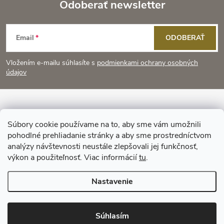
i
Odoberať newsletter
v
a
Z
e
n
Email
ODOBERAŤ
p
á
i
e
r
Vložením e-mailu súhlasíte s
podmienkami ochrany osobných
p
údajov
v
ä
k
Informácie pre vás
t
y
Súbory cookie používame na to, aby sme vám umožnili
pohodlné prehliadanie stránky a aby sme prostredníctvom
Prijímame online platby
v
i
analýzy návštevnosti neustále zlepšovali jej funkčnosť,
výkon a použiteľnosť. Viac informácií
tu
.
ý
e
Nastavenie
p
i
Copyright 2026
KitchenStyle
. Všetky práva vyhradené.
Súhlasím
Vytvoril Shoptet