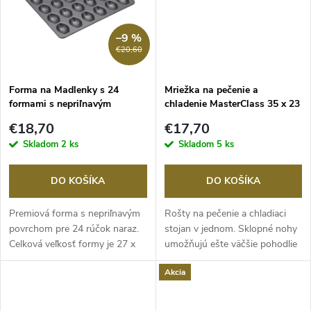
t
o
o
–9 %
v
€20,60
v
Forma na Madlenky s 24
Mriežka na pečenie a
formami s nepriľnavým
chladenie MasterClass 35 x 23
povrchom, MasterClass
cm, nepriľnavá
€18,70
€17,70
Skladom
2 ks
Skladom
5 ks
DO KOŠÍKA
DO KOŠÍKA
Premiová forma s nepriľnavým
Rošty na pečenie a chladiaci
povrchom pre 24 rúčok naraz.
stojan v jednom. Sklopné nohy
Celková veľkosť formy je 27 x
umožňujú ešte väčšie pohodlie
21 cm, na...
pri...
Akcia