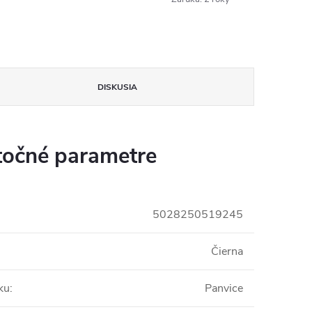
DISKUSIA
očné parametre
5028250519245
Čierna
ku
:
Panvice