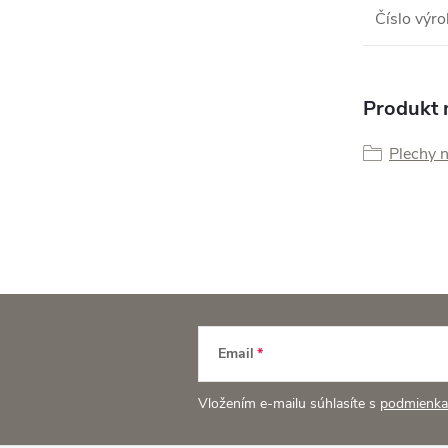
Číslo výr
Produkt n
Plechy 
Email
Vložením e-mailu súhlasíte s
podmienka