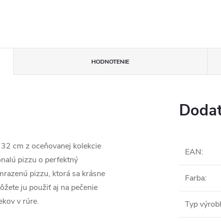
HODNOTENIE
Dodat
 32 cm z oceňovanej kolekcie
EAN
:
nalú pizzu o perfektný
mrazenú pizzu, ktorá sa krásne
Farba
:
žete ju použiť aj na pečenie
ekov v rúre.
Typ výrob