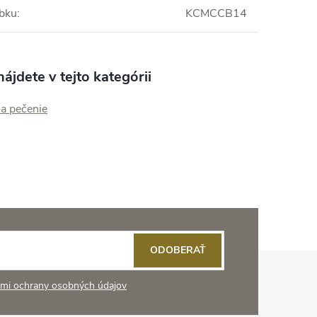
obku
:
KCMCCB14
ájdete v tejto kategórii
na pečenie
ODOBERAŤ
mi ochrany osobných údajov