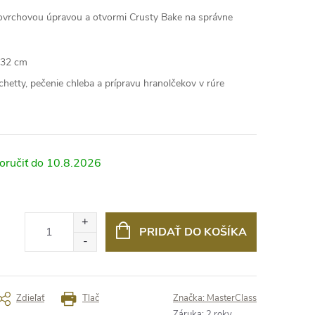
povrchovou úpravou a otvormi Crusty Bake na správne
 32 cm
hetty, pečenie chleba a prípravu hranolčekov v rúre
10.8.2026
PRIDAŤ DO KOŠÍKA
Zdieľať
Tlač
Značka:
MasterClass
Záruka
:
2 roky