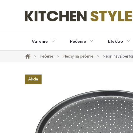
Prejsť
na
obsah
Varenie
Pečenie
Elektro
Pečenie
Plechy na pečenie
Nepriľnavá perfo
Domov
Akcia