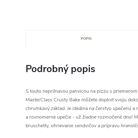
POPIS
Podrobný popis
S touto nepriľnavou panvicou na pizzu s priemerom
MasterClass Crusty Bake môžete doplniť svoju doko
chrumkavý základ. Je ideálna na čerstvo upečenú a 
a rovnomerne upečie - už žiadne rozmočené dno! Mô
bruschetty, ohrievanie sendvičov a prípravu hranolč