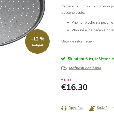
Panvica na pizzu s nepriľnavou 
upečené cesto.
Priemer plechu na pečenie
Vhodné aj na pečenie brusc
–12 %
Detailné informácie
€18,60
Skladom
5 ks
Možnosti doručenia
€18,60
€16,30
Jednotková
cena:
Opýtať sa
Strážiť