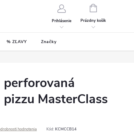
NÁKUPNÝ
KOŠÍK
Prázdny košík
Prihlásenie
% ZĽAVY
Značky
á perforovaná
 pizzu MasterClass
drobnosti hodnotenia
Kód:
KCMCCB14