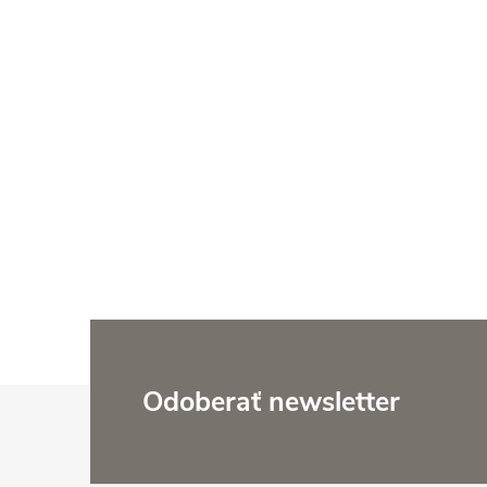
Z
Odoberať newsletter
á