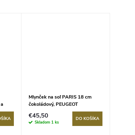
Mlynček na soľ PARIS 18 cm
 a
čokoládový, PEUGEOT
€45,50
OŠÍKA
DO KOŠÍKA
Skladom
1 ks