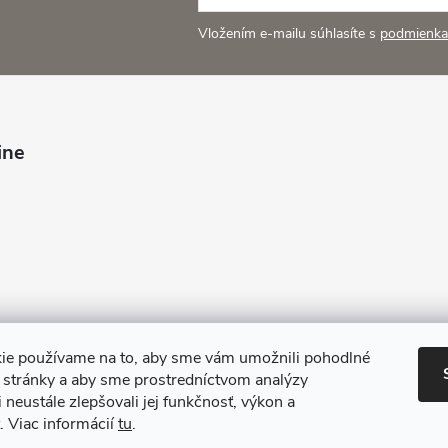
Vložením e-mailu súhlasíte s
podmienka
ine
ie používame na to, aby sme vám umožnili pohodlné
e stránky a aby sme prostredníctvom analýzy
 neustále zlepšovali jej funkčnosť, výkon a
. Viac informácií
tu
.