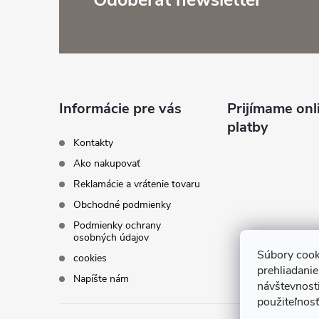
Z
a
c
á
i
p
e
ä
Informácie pre vás
Prijímame onl
p
platby
t
r
Kontakty
Ako nakupovať
v
i
Reklamácie a vrátenie tovaru
k
Obchodné podmienky
e
y
Podmienky ochrany
osobných údajov
v
Súbory cook
cookies
prehliadani
Napíšte nám
ý
návštevnosti
použiteľnosť
p