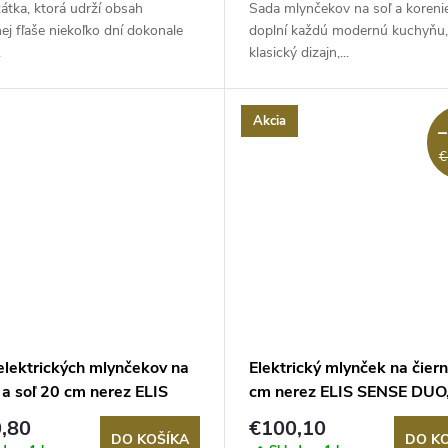
átka, ktorá udrží obsah
Sada mlynčekov na soľ a korenie
ej fľaše niekoľko dní dokonale
doplní každú modernú kuchyňu,
.
klasický dizajn,...
Akcia
€
elektrických mlynčekov na
Elektrický mlynček na čier
 a soľ 20 cm nerez ELIS
cm nerez ELIS SENSE DUO
E DUO, PEUGEOT
PEUGEOT
,80
€100,10
DO KOŠÍKA
DO K