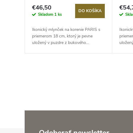
€46,50
€54,
DO KOŠÍKA
Skladom
1 ks
Skl
Ikonický mlynček na korenie PARIS s
Ikonic
priemerom 18 cm, ktorý je pevne
prieme
uložený v puzdre z bukového...
uložený
O
v
l
á
d
Odoberať newsletter