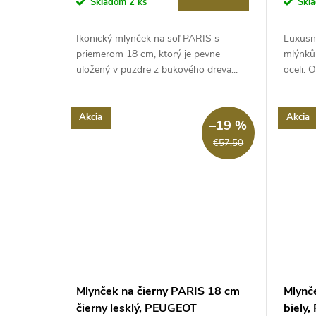
Skladom
2 ks
Skl
Ikonický mlynček na soľ PARIS s
Luxusní
priemerom 18 cm, ktorý je pevne
mlýnků 
uložený v puzdre z bukového dreva...
oceli. 
Akcia
Akcia
–19 %
€57,50
Mlynček na čierny PARIS 18 cm
Mlynč
čierny lesklý, PEUGEOT
biely