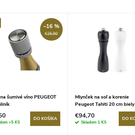
–16 %
€26,80
 na šumivé víno PEUGEOT
Mlynček na soľ a korenie
liník
Peugeot Tahiti 20 cm biely
čierny
50
€94,70
DO KOŠÍKA
DO K
adom
>5 KS
Skladom
1 KS