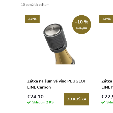
10
položiek celkom
d
V
Akcia
Akcia
e
–10 %
ý
€26,80
n
p
i
i
e
s
p
p
Zátka na šumivé víno PEUGEOT
Zátka
r
LINE Carbon
LINE h
r
o
€24,10
€22,
DO KOŠÍKA
o
Skladom
2 KS
Skl
d