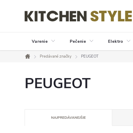
Prejsť
na
obsah
Varenie
Pečenie
Elektro
Predávané značky
PEUGEOT
Domov
PEUGEOT
R
NAJPREDÁVANEJŠIE
a