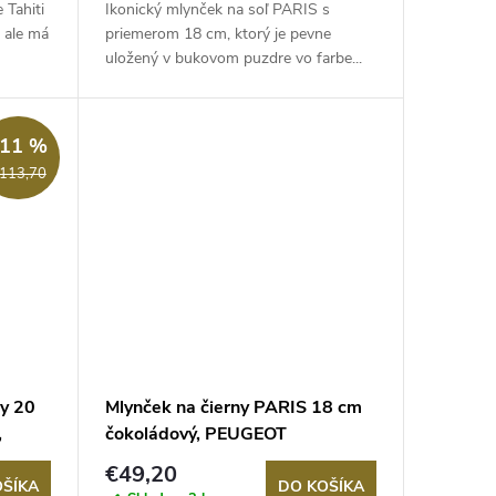
 Tahiti
Ikonický mlynček na soľ PARIS s
 ale má
priemerom 18 cm, ktorý je pevne
uložený v bukovom puzdre vo farbe...
–11 %
113,70
ny 20
Mlynček na čierny PARIS 18 cm
,
čokoládový, PEUGEOT
€49,20
OŠÍKA
DO KOŠÍKA