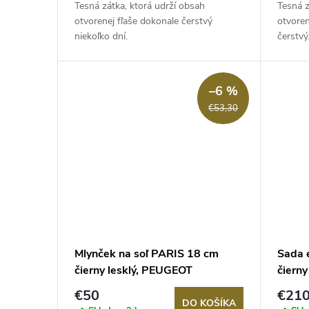
d
Tesná zátka, ktorá udrží obsah
Tesná z
u
otvorenej fľaše dokonale čerstvý
otvoren
u
niekoľko dní.
čerstvý
k
k
t
–6 %
t
€53,30
o
o
v
v
Mlynček na soľ PARIS 18 cm
Sada 
čierny lesklý, PEUGEOT
čierny
SENS
€50
€210
DO KOŠÍKA