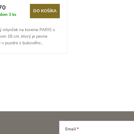
70
DO KOŠÍKA
adom
3 ks
ký mlynček na korenie PARIS s
rom 18 cm, ktorý je pevne
 v puzdre z bukového...
Email