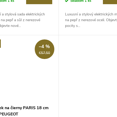
adom
1 ks
Skladom
1 ks
 a stylová sada elektrických
Luxusní a stylový elektrických 
na pepř a sůl z nerezové
na pepř z nerezové oceli. Objev
Objevte nové...
pocity s...
–4 %
€57,50
ek na čierny PARIS 18 cm
, PEUGEOT