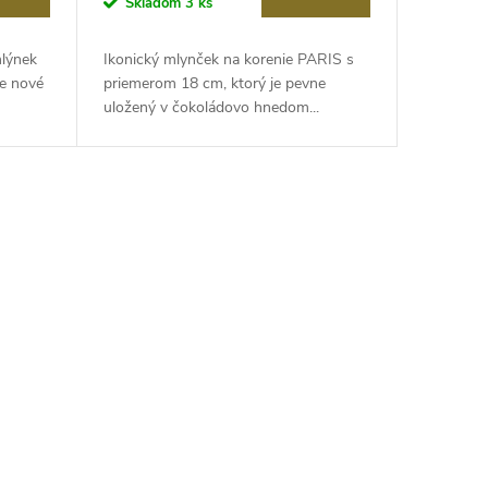
Skladom
3 ks
mlýnek
Ikonický mlynček na korenie PARIS s
te nové
priemerom 18 cm, ktorý je pevne
uložený v čokoládovo hnedom...