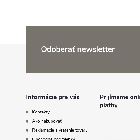
l
Z
Odoberať newsletter
á
i
p
ä
Informácie pre vás
Prijímame onl
platby
t
r
Kontakty
Ako nakupovať
i
Reklamácie a vrátenie tovaru
Obchodné podmienky