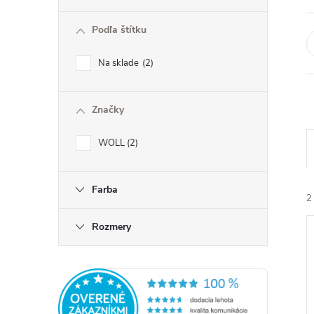
ý
Podľa štítku
p
Na sklade
2
a
Značky
n
WOLL
2
e
l
Farba
2
Rozmery