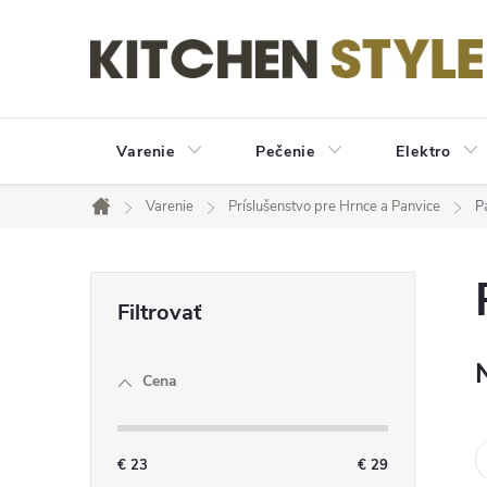
Prejsť
na
obsah
Varenie
Pečenie
Elektro
Varenie
Príslušenstvo pre Hrnce a Panvice
P
Domov
B
o
Cena
č
n
€
23
€
29