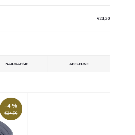
€23,30
NAJDRAHŠIE
ABECEDNE
–4 %
€24,50