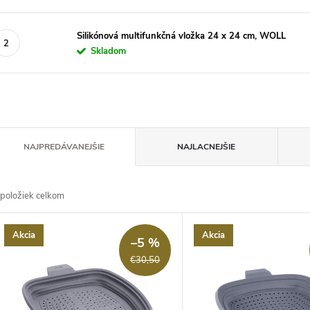
Silikónová multifunkčná vložka 24 x 24 cm, WOLL
Skladom
R
NAJPREDÁVANEJŠIE
NAJLACNEJŠIE
a
položiek celkom
d
V
Akcia
Akcia
e
–5 %
ý
€30,50
n
p