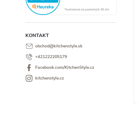
i
i
KONTAKT
obchod
@
kitchenstyle.sk
+421222205179
Facebook.com/KitchenStyle.cz
kitchenstyle.cz