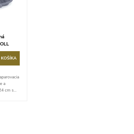
čná
WOLL
 KOŠÍKA
naparovacia
e a
4 cm s...