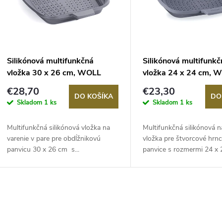
e
s
p
p
Silikónová multifunkčná
Silikónová multifunk
r
vložka 30 x 26 cm, WOLL
vložka 24 x 24 cm, 
r
€28,70
€23,30
o
DO KOŠÍKA
DO
Skladom
1 ks
Skladom
1 ks
o
d
Multifunkčná silikónová vložka na
Multifunkčná silikónová 
d
varenie v pare pre obdĺžnikovú
vložka pre štvorcové hrnc
u
panvicu 30 x 26 cm s...
panvice s rozmermi 24 x 2
u
k
k
t
O
t