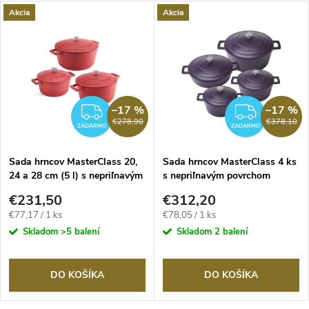
Akcia
Akcia
–17 %
–17 %
RMO
ZADARMO
ZADA
€278,90
€378,10
ZADARMO
ZADARMO
Sada hrncov MasterClass 20,
Sada hrncov MasterClass 4 ks
24 a 28 cm (5 l) s nepriľnavým
s nepriľnavým povrchom
povrchom, červené
fialové
€231,50
€312,20
Jednotková
Jednotková
€77,17 / 1 ks
€78,05 / 1 ks
cena:
cena:
Skladom
>5 balení
Skladom
2 balení
DO KOŠÍKA
DO KOŠÍKA