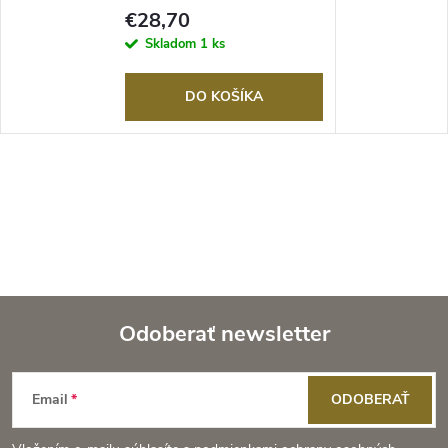
€28,70
Skladom
1 ks
DO KOŠÍKA
Odoberať newsletter
Z
Email
ODOBERAŤ
á