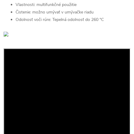
Vlastnosti: multifunkčné použitie
Čistenie: možno umývať v umývačke riadu
Odolnosť voči rúre: Tepelná odolnosť do 260 °C