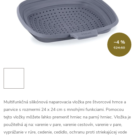
–4 %
€24,60
Multifunkčná silikónová naparovacia vložka pre štvorcové hrnce a
panvice s rozmermi 24 x 24 cm s mnohými funkciami. Pomocou
tejto vložky môžete ľahko premeniť hrniec na parný hrniec. Vložka je
použiteľná aj na: varenie v pare, varenie cestovín, varenie v pare,
vyprážanie v rúre, cedenie, cedidlo, ochranu proti striekajúcej vode