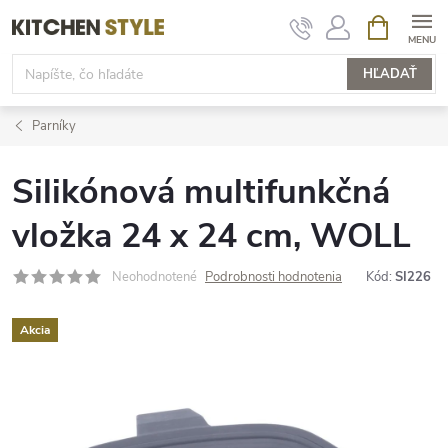
Prejsť
NÁKUPN
KOŠÍK
na
obsah
HĽADAŤ
Parníky
Silikónová multifunkčná
vložka 24 x 24 cm, WOLL
Neohodnotené
Podrobnosti hodnotenia
Kód:
SI226
Akcia