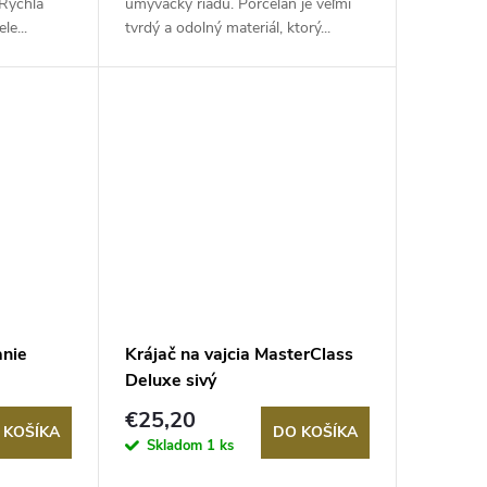
 Rýchla
umývačky riadu. Porcelán je veľmi
le...
tvrdý a odolný materiál, ktorý...
anie
Krájač na vajcia MasterClass
Deluxe sivý
€25,20
 KOŠÍKA
DO KOŠÍKA
Skladom
1 ks