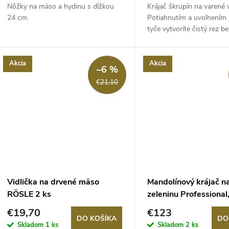
Nôžky na mäso a hydinu s dĺžkou
Krájač škrupín na varené v
24 cm.
Potiahnutím a uvoľnením 
tyče vytvoríte čistý rez bez
Akcia
Akcia
–6 %
€21,10
Vidlička na drvené mäso
Mandolínový krájač n
RÖSLE 2 ks
zeleninu Professional
čepelí, nerezová oceľ,
€19,70
€123
MasterClass
DO KOŠÍKA
DO
Skladom
1 ks
Skladom
2 ks