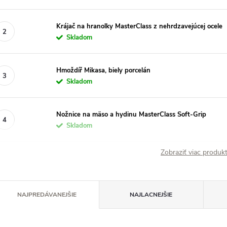
Krájač na hranolky MasterClass z nehrdzavejúcej ocele
Skladom
Hmoždíř Mikasa, biely porcelán
Skladom
Nožnice na mäso a hydinu MasterClass Soft-Grip
Skladom
Zobraziť viac produ
R
NAJPREDÁVANEJŠIE
NAJLACNEJŠIE
a