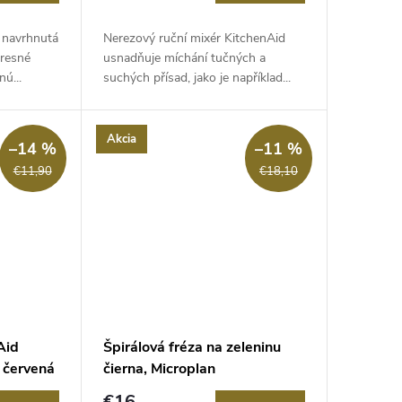
 navrhnutá
Nerezový ruční mixér KitchenAid
presné
usnadňuje míchání tučných a
nú...
suchých přísad, jako je například...
Akcia
–14 %
–11 %
€11,90
€18,10
Aid
Špirálová fréza na zeleninu
 červená
čierna, Microplan
€16