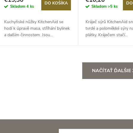
DO KOŠÍKA
DO
Skladom
4 ks
Skladom
>5 ks
Kuchyňské nůžky KitchenAid se
Kráječ sýrů KitchenAid sn
hodí k úpravě masa, stříhání bylinek
tvrdé a poloměkké sýry n
a dalším činnostem. Jsou...
plátky. Kráječem stačí...
O
NAČÍTAŤ ĎALŠIE
v
á
d
a