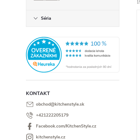
1
Séria
i
i
KONTAKT
obchod
@
kitchenstyle.sk
+421222205179
Facebook.com/KitchenStyle.cz
kitchenstyle.cz