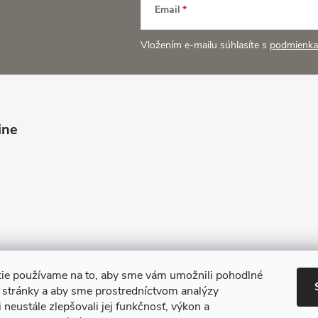
c
Email
Vložením e-mailu súhlasíte s
podmienka
e
p
ine
v
k
y
v
ý
ie používame na to, aby sme vám umožnili pohodlné
e stránky a aby sme prostredníctvom analýzy
p
 neustále zlepšovali jej funkčnosť, výkon a