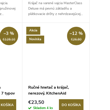
ajcia.
Krájač na varené vajcia MasterClass
pružinovej
Deluxe má pevnú základňu a
...
plátkovacie drôty z nehrdzavejúcej...
Akcia
–3 %
–12 %
Novinka
€128,10
€26,80
a
Ručné hnetač a krájač,
, 7 typov
nerezový, KitchenAid
€23,50
 KOŠÍKA
DO KOŠÍKA
Skladom
4 ks