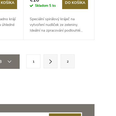
 KOŠÍKA
DO KOŠÍKA
Skladom
5 ks
adno krájí
Speciální spirálový kráječ na
a úhledné
vytvoření nudliček ze zeleniny.
Ideální na zpracování podlouhlé...
S
 3
1
2
t
r
á
n
k
o