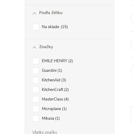
ý
Podľa štítku
p
Na sklade
15
a
Značky
n
EMILE HENRY
2
e
Guardini
1
l
KitchenAid
3
KitchenCraft
2
MasterClass
4
Microplane
1
Mikasa
1
Všetky značky