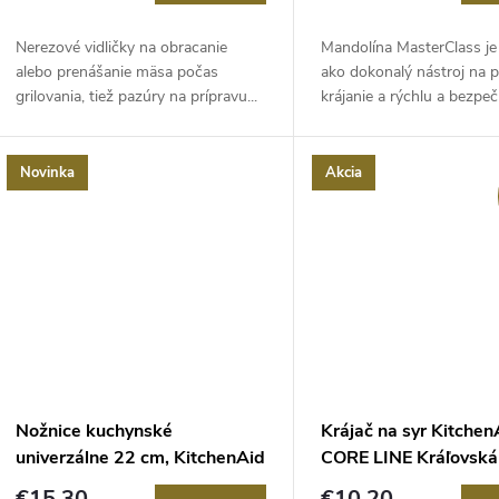
Nerezové vidličky na obracanie
Mandolína MasterClass je
alebo prenášanie mäsa počas
ako dokonalý nástroj na 
grilovania, tiež pazúry na prípravu...
krájanie a rýchlu a bezpeč
Novinka
Akcia
Nožnice kuchynské
Krájač na syr Kitchen
univerzálne 22 cm, KitchenAid
CORE LINE Kráľovská
€15,30
€10,20