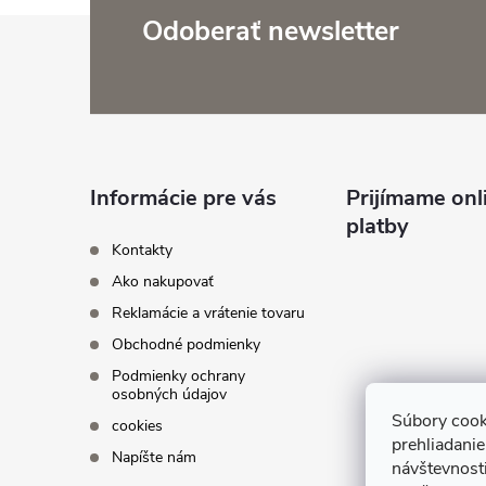
Z
Odoberať newsletter
i
á
p
r
ä
Informácie pre vás
Prijímame onl
platby
t
Kontakty
Ako nakupovať
i
Reklamácie a vrátenie tovaru
Obchodné podmienky
e
Podmienky ochrany
osobných údajov
Súbory cook
cookies
prehliadani
Napíšte nám
návštevnosti