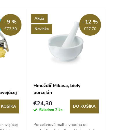
Akcia
ZADARMO
–9 %
–12 %
Novinka
€72,30
€27,70
Hmoždíř Mikasa, biely
avejúcej
porcelán
€24,30
 KOŠÍKA
DO KOŠÍKA
Skladom
2 ks
dzavejúcej
Porcelánová malta, vhodná do