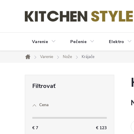
Prejsť
na
obsah
Varenie
Pečenie
Elektro
Varenie
Nože
Krájače
Domov
B
o
Cena
č
n
€
7
€
123