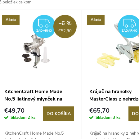
5
položiek celkom
d
V
Akcia
Akcia
e
ZADARMO
–6 %
ý
€52,90
ZADARMO
ZADARMO
n
p
e
s
p
p
KitchenCraft Home Made
Krájač na hranolky
r
No.5 liatinový mlynček na
MasterClass z nehrdz
r
mäso
ocele
€49,70
€65,70
o
DO KOŠÍKA
DO
Skladom
2 ks
Skladom
3 ks
o
d
KitchenCraft Home Made No.5
Krájač na hranolky z nehr