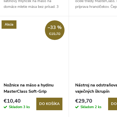
d
liatinový mlynček na mäso na
ocele triedy MasterClass.
u
domáce mletie mäsa bez prísad. 3
príprava hranolčekov. Čepe
u
mlecie...
k
k
Akcia
–33 %
t
€15,70
t
o
o
v
v
Nožnice na mäso a hydinu
Nástroj na odstraňov
MasterClass Soft-Grip
vaječných škrupín
MasterClass
€10,40
€29,70
DO KOŠÍKA
DO
Skladom
3 ks
Skladom
2 ks