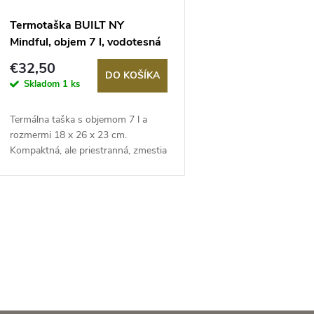
p
p
Termotaška BUILT NY
r
Mindful, objem 7 l, vodotesná
r
€32,50
o
DO KOŠÍKA
Skladom
1 ks
o
d
Termálna taška s objemom 7 l a
d
rozmermi 18 x 26 x 23 cm.
u
Kompaktná, ale priestranná, zmestia
u
sa...
k
k
t
O
t
v
o
o
v
v
á