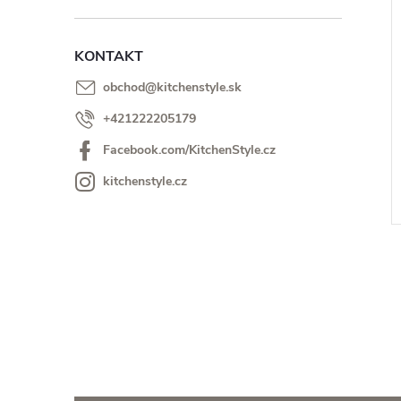
KONTAKT
obchod
@
kitchenstyle.sk
+421222205179
Facebook.com/KitchenStyle.cz
kitchenstyle.cz
l