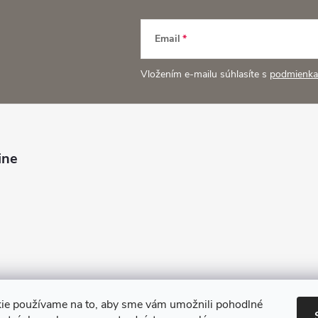
d
Email
a
Vložením e-mailu súhlasíte s
podmienka
c
e
ine
p
v
k
y
v
ie používame na to, aby sme vám umožnili pohodlné