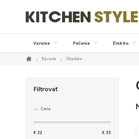
Prejsť
na
obsah
Varenie
Pečenie
Elektro
Bývanie
Obedáre
Domov
B
o
Cena
č
n
€
32
€
33