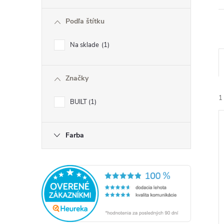
ý
Podľa štítku
p
Na sklade
1
a
Značky
n
1
BUILT
1
e
l
Farba
i
i