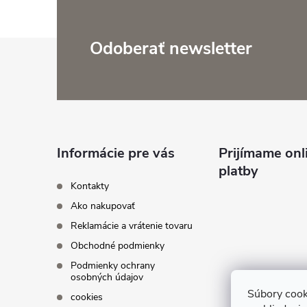
Z
Odoberať newsletter
á
i
p
ä
Informácie pre vás
Prijímame onl
platby
t
r
Kontakty
Ako nakupovať
i
Reklamácie a vrátenie tovaru
Obchodné podmienky
e
Podmienky ochrany
osobných údajov
Súbory cook
cookies