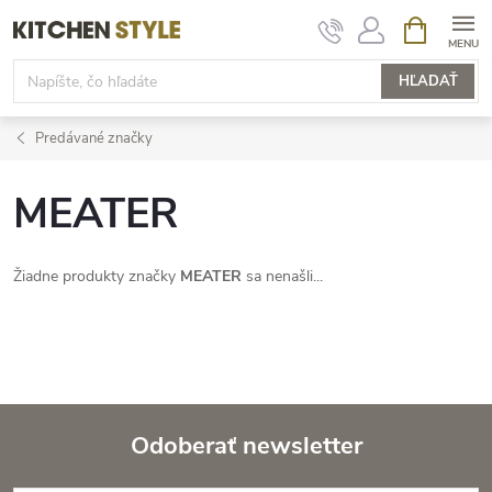
Prejsť
NÁKUPN
KOŠÍK
na
obsah
HĽADAŤ
Predávané značky
MEATER
Žiadne produkty značky
MEATER
sa nenašli...
Odoberať newsletter