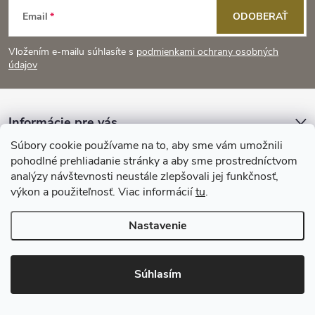
Z
Email
ODOBERAŤ
á
Vložením e-mailu súhlasíte s
podmienkami ochrany osobných
p
údajov
ä
Informácie pre vás
t
Súbory cookie používame na to, aby sme vám umožnili
Prijímame online platby
pohodlné prehliadanie stránky a aby sme prostredníctvom
i
analýzy návštevnosti neustále zlepšovali jej funkčnosť,
výkon a použiteľnosť. Viac informácií
tu
.
e
Nastavenie
Copyright 2026
KitchenStyle
. Všetky práva vyhradené.
Súhlasím
Vytvoril Shoptet