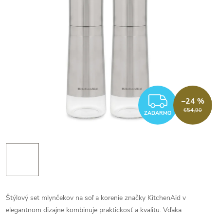
ZADAR
–24 %
€54,90
ZADARMO
Štýlový set mlynčekov na soľ a korenie značky KitchenAid v
elegantnom dizajne kombinuje praktickosť a kvalitu. Vďaka