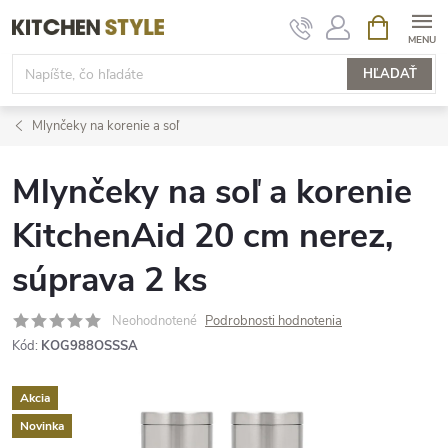
Prejsť
NÁKUPN
KOŠÍK
na
obsah
HĽADAŤ
Mlynčeky na korenie a soľ
Mlynčeky na soľ a korenie
KitchenAid 20 cm nerez,
súprava 2 ks
Neohodnotené
Podrobnosti hodnotenia
Kód:
KOG988OSSSA
Akcia
Novinka