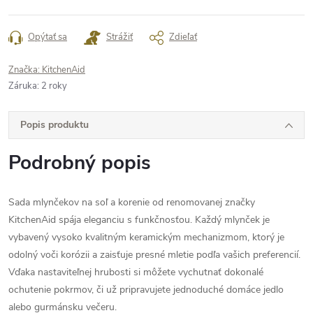
Opýtať sa
Strážiť
Zdieľať
Značka:
KitchenAid
Záruka
:
2 roky
Popis produktu
Podrobný popis
Sada mlynčekov na soľ a korenie od renomovanej značky
KitchenAid spája eleganciu s funkčnosťou. Každý mlynček je
vybavený vysoko kvalitným keramickým mechanizmom, ktorý je
odolný voči korózii a zaisťuje presné mletie podľa vašich preferencií.
Vďaka nastaviteľnej hrubosti si môžete vychutnať dokonalé
ochutenie pokrmov, či už pripravujete jednoduché domáce jedlo
alebo gurmánsku večeru.