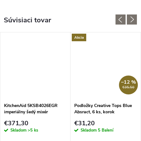
Súvisiaci tovar
Akcia
–12 %
€35,50
KitchenAid 5KSB4026EGR
Podložky Creative Tops Blue
imperiálny šedý mixér
Absract, 6 ks, korok
€371,30
€31,20
Skladom
>5 ks
Skladom
5 Balení