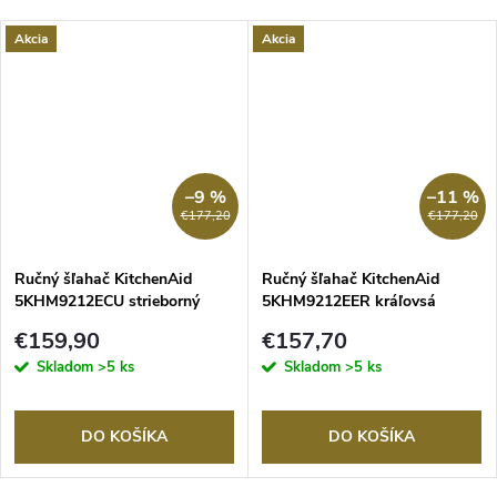
Akcia
Akcia
–9 %
–11 %
€177,20
€177,20
Ručný šľahač KitchenAid
Ručný šľahač KitchenAid
5KHM9212ECU strieborný
5KHM9212EER kráľovsá
čiervená
€159,90
€157,70
Skladom
>5 ks
Skladom
>5 ks
DO KOŠÍKA
DO KOŠÍKA