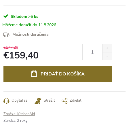
Skladom
>5 ks
11.8.2026
Možnosti doručenia
€177,20
€159,40
Jednotková
cena:
PRIDAŤ DO KOŠÍKA
Opýtať sa
Strážiť
Zdieľať
Značka:
KitchenAid
Záruka
:
2 roky