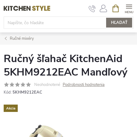
Prejsť
NÁKUPN
KOŠÍK
na
obsah
HĽADAŤ
Ručné mixéry
Ručný šľahač KitchenAid
5KHM9212EAC Mandľový
Neohodnotené
Podrobnosti hodnotenia
Kód:
5KHM9212EAC
Akcia