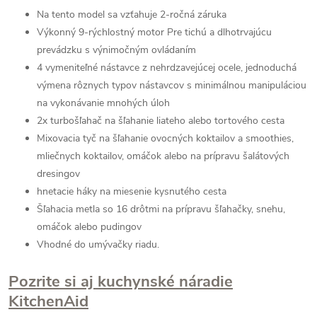
Na tento model sa vzťahuje 2-ročná záruka
Výkonný 9-rýchlostný motor Pre tichú a dlhotrvajúcu
prevádzku s výnimočným ovládaním
4 vymeniteľné nástavce z nehrdzavejúcej ocele, jednoduchá
výmena rôznych typov nástavcov s minimálnou manipuláciou
na vykonávanie mnohých úloh
2x turbošľahač na šľahanie liateho alebo tortového cesta
Mixovacia tyč na šľahanie ovocných koktailov a smoothies,
mliečnych koktailov, omáčok alebo na prípravu šalátových
dresingov
hnetacie háky na miesenie kysnutého cesta
Šľahacia metla so 16 drôtmi na prípravu šľahačky, snehu,
omáčok alebo pudingov
Vhodné do umývačky riadu.
Pozrite si aj kuchynské náradie
KitchenAid