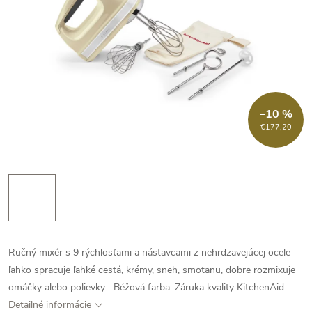
–10 %
€177,20
Ručný mixér s 9 rýchlosťami a nástavcami z nehrdzavejúcej ocele
ľahko spracuje ľahké cestá, krémy, sneh, smotanu, dobre rozmixuje
omáčky alebo polievky... Béžová farba. Záruka kvality KitchenAid.
Detailné informácie