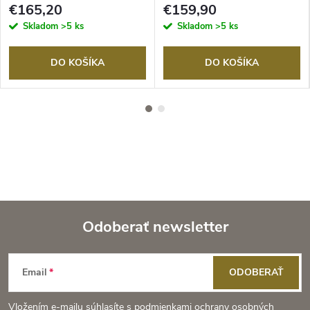
€165,20
€159,90
Skladom
>5 ks
Skladom
>5 ks
DO KOŠÍKA
DO KOŠÍKA
Odoberať newsletter
Z
Email
ODOBERAŤ
á
Vložením e-mailu súhlasíte s
podmienkami ochrany osobných