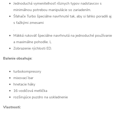
Jednoduchá vymeniteľnosť rôznych typov nadstavcov s
minimálnou potrebou manipulácie so zariadením.
Šľahače Turbo špeciálne navrhnuté tak, aby si ľahko poradili aj
s ťažkými zmesami
.
Mäkká rukoväť špeciálne navrhnutá na jednoduché používanie
a maximálne pohodlie. L
Zobrazenie rýchlosti ED.
Balenie obsahuje:
turbokompresory
mixovací bar
hnetacie háky
16-vodičová metlička
rozširujúce puzdro na uskladnenie
Vlastnosti: