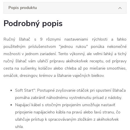
Popis produktu
Podrobný popis
Ručný šľahač s 9 rôznymi nastaveniami rýchlosti a ľahko
použiteľným príslušenstvom "jednou rukou" ponúka nekonečné
možnosti v jednom zariadení. Tento výkonný, ale veľmi ľahký a tichý
ručný šľahač vám uľahčí prípravu akéhokoľvek receptu, od prípravy
cesta na sušienky, koláčov alebo chleba až po miešanie smoothies,
omáčok, dresingov, krémov a šľahanie vaječných bielkov.
Soft Start": Postupné zvyšovanie otáčok pri spustení šľahača
pomáha zabrániť náhodnému vystreknutiu prísad z nádoby.
Napájací kábel s otočným pripojením umožňuje nastaviť
pripojenie napájacieho kábla na pravú alebo ľavú stranu, čo
uľahčuje prístup k spracovávaným zložkám z akéhokoľvek
uhla.