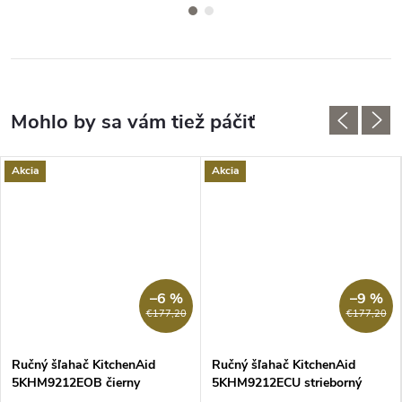
Akcia
Akcia
–6 %
–9 %
€177,20
€177,20
Ručný šľahač KitchenAid
Ručný šľahač KitchenAid
5KHM9212EOB čierny
5KHM9212ECU strieborný