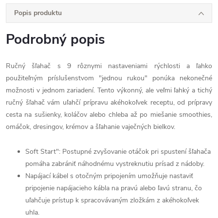
Popis produktu
Podrobný popis
Ručný šľahač s 9 rôznymi nastaveniami rýchlosti a ľahko
použiteľným príslušenstvom "jednou rukou" ponúka nekonečné
možnosti v jednom zariadení. Tento výkonný, ale veľmi ľahký a tichý
ručný šľahač vám uľahčí prípravu akéhokoľvek receptu, od prípravy
cesta na sušienky, koláčov alebo chleba až po miešanie smoothies,
omáčok, dresingov, krémov a šľahanie vaječných bielkov.
Soft Start": Postupné zvyšovanie otáčok pri spustení šľahača
pomáha zabrániť náhodnému vystreknutiu prísad z nádoby.
Napájací kábel s otočným pripojením umožňuje nastaviť
pripojenie napájacieho kábla na pravú alebo ľavú stranu, čo
uľahčuje prístup k spracovávaným zložkám z akéhokoľvek
uhla.