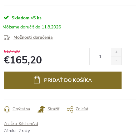
Skladom
>5 ks
11.8.2026
Možnosti doručenia
€177,20
€165,20
Jednotková
cena:
PRIDAŤ DO KOŠÍKA
Opýtať sa
Strážiť
Zdieľať
Značka:
KitchenAid
Záruka
:
2 roky