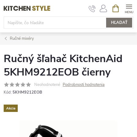
Prejsť
NÁKUPN
KOŠÍK
na
obsah
HĽADAŤ
Ručné mixéry
Ručný šľahač KitchenAid
5KHM9212EOB čierny
Neohodnotené
Podrobnosti hodnotenia
Kód:
5KHM9212EOB
Akcia