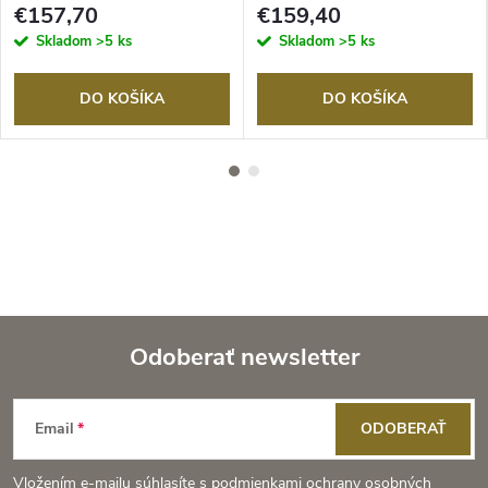
€157,70
€159,40
Skladom
>5 ks
Skladom
>5 ks
DO KOŠÍKA
DO KOŠÍKA
Odoberať newsletter
Z
Email
ODOBERAŤ
á
Vložením e-mailu súhlasíte s
podmienkami ochrany osobných