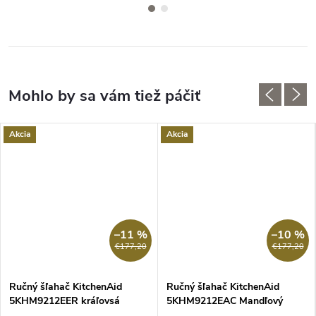
Akcia
Akcia
–11 %
–10 %
€177,20
€177,20
Ručný šľahač KitchenAid
Ručný šľahač KitchenAid
5KHM9212EER kráľovsá
5KHM9212EAC Mandľový
čiervená