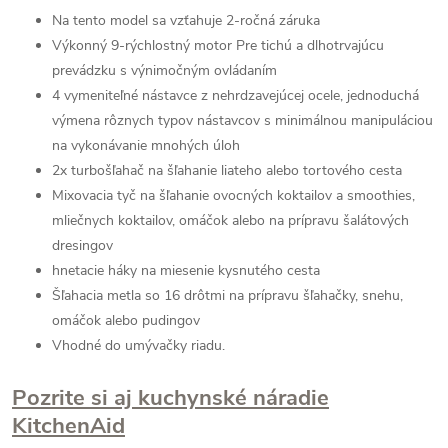
Na tento model sa vzťahuje 2-ročná záruka
Výkonný 9-rýchlostný motor Pre tichú a dlhotrvajúcu
prevádzku s výnimočným ovládaním
4 vymeniteľné nástavce z nehrdzavejúcej ocele, jednoduchá
výmena rôznych typov nástavcov s minimálnou manipuláciou
na vykonávanie mnohých úloh
2x turbošľahač na šľahanie liateho alebo tortového cesta
Mixovacia tyč na šľahanie ovocných koktailov a smoothies,
mliečnych koktailov, omáčok alebo na prípravu šalátových
dresingov
hnetacie háky na miesenie kysnutého cesta
Šľahacia metla so 16 drôtmi na prípravu šľahačky, snehu,
omáčok alebo pudingov
Vhodné do umývačky riadu.
Pozrite si aj kuchynské náradie
KitchenAid