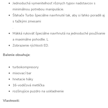
Jednoduchá vymeniteľnosť rôznych typov nadstavcov s
minimálnou potrebou manipulácie.
Šľahače Turbo špeciálne navrhnuté tak, aby si ľahko poradili aj
s ťažkými zmesami
.
Mäkká rukoväť špeciálne navrhnutá na jednoduché používanie
a maximálne pohodlie. L
Zobrazenie rýchlosti ED.
Balenie obsahuje:
turbokompresory
mixovací bar
hnetacie háky
16-vodičová metlička
rozširujúce puzdro na uskladnenie
Vlastnosti: