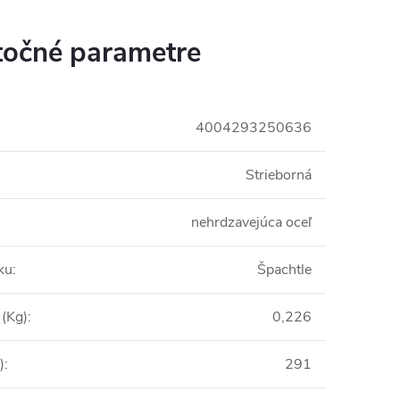
očné parametre
4004293250636
Strieborná
nehrdzavejúca oceľ
ku
:
Špachtle
(Kg)
:
0,226
)
:
291