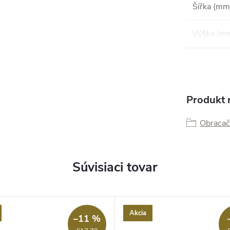
Šířka (mm
Výška (m
Produkt n
Obracač
Súvisiaci tovar
Akcia
–11 %