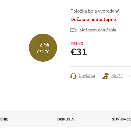
Položka bola vypredaná…
Dočasne nedostupné
Možnosti doručenia
€31,70
–2 %
€31
€31,70
Jednotková
cena:
Opýtať sa
Strážiť
ENIE
DISKUSIA
SÚVISIAC