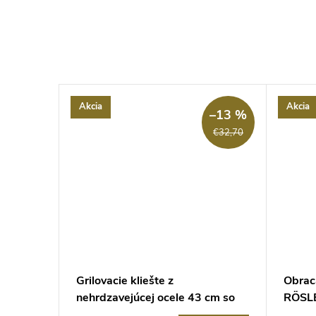
Akcia
Akcia
–13 %
–13 %
€29,40
€32,70
7 cm,
Grilovacie kliešte z
Obrac
nehrdzavejúcej ocele 43 cm so
RÖSLE
zámkom rukoväte,