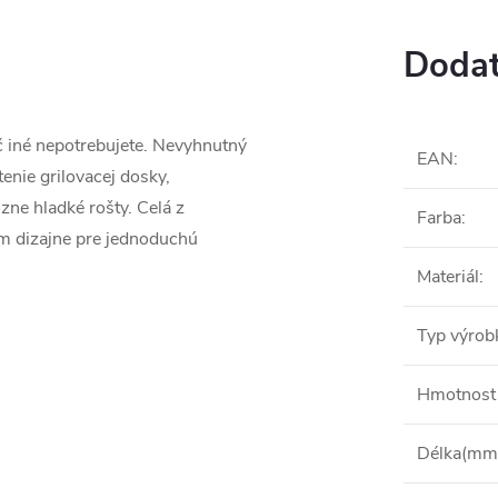
Dodat
ič iné nepotrebujete. Nevyhnutný
EAN
:
enie grilovacej dosky,
zne hladké rošty. Celá z
Farba
:
m dizajne pre jednoduchú
Materiál
:
Typ výrob
Hmotnost 
Délka(mm