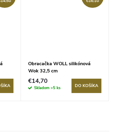
Novinka
€14,50
€16,10
vá
Obracačka WOLL silikónová
Špachtľ
Wok 32,5 cm
Kitchen
€14,70
€15,9
ŠÍKA
DO KOŠÍKA
Skladom
>5 ks
Sklad