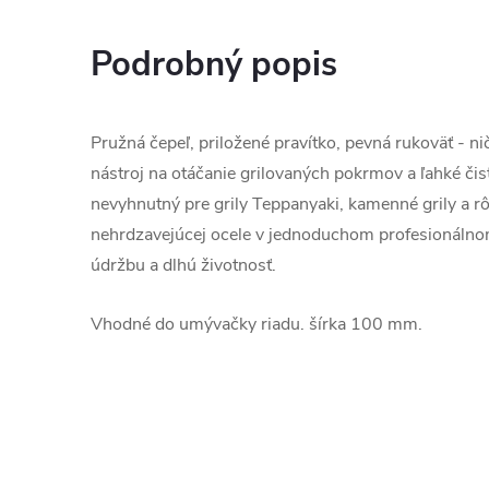
Podrobný popis
Pružná čepeľ, priložené pravítko, pevná rukoväť - n
nástroj na otáčanie grilovaných pokrmov a ľahké čist
nevyhnutný pre grily Teppanyaki, kamenné grily a rô
nehrdzavejúcej ocele v jednoduchom profesionálno
údržbu a dlhú životnosť.
Vhodné do umývačky riadu. šírka 100 mm.