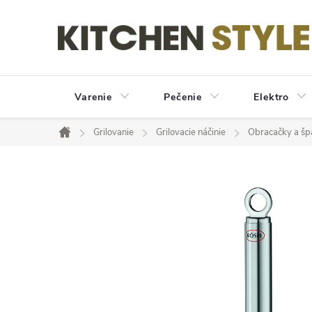
Prejsť
na
obsah
Varenie
Pečenie
Elektro
Grilovanie
Grilovacie náčinie
Obracačky a šp
Domov