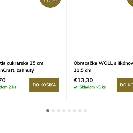
€17,70
tľa cukrárska 25 cm
Obracačka WOLL silikóno
nCraft, zahnutý
31,5 cm
70
€13,30
DO KOŠÍKA
DO KO
adom
2 ks
Skladom
>5 ks