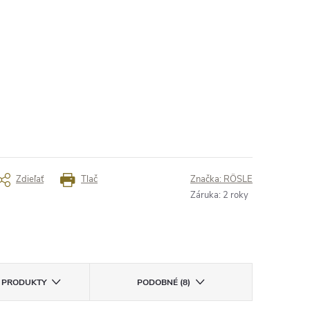
Zdieľať
Tlač
Značka:
RÖSLE
Záruka
:
2 roky
E PRODUKTY
PODOBNÉ (8)