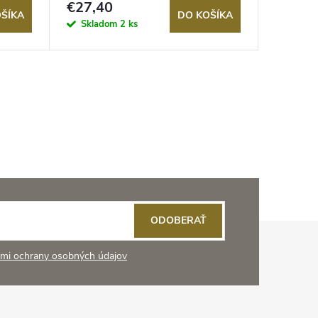
€27,40
€31
ŠÍKA
DO KOŠÍKA
Skladom
2 ks
Sklad
ODOBERAŤ
mi ochrany osobných údajov