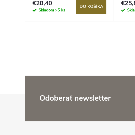
€28,40
€25,
OUTDOORCHEF
KOŠÍKA
DO KOŠÍKA
Skladom
>5 ks
Skl
Z
Odoberať newsletter
á
p