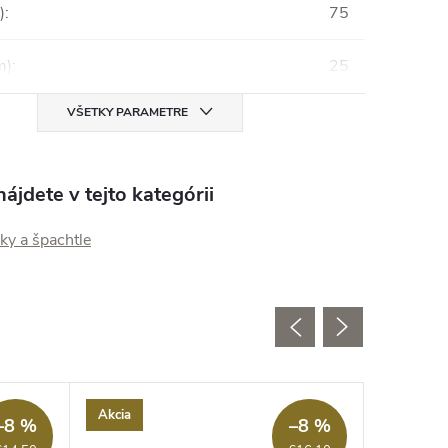
)
:
75
m)
:
25
VŠETKY PARAMETRE
ájdete v tejto kategórii
ky a špachtle
Akcia
Akcia
–8 %
–8 %