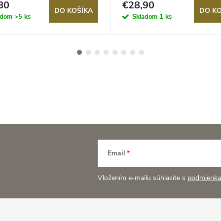
80
€28,90
DO KOŠÍKA
DO KO
adom
>5 ks
Skladom
1 ks
Email
Vložením e-mailu súhlasíte s
podmienka