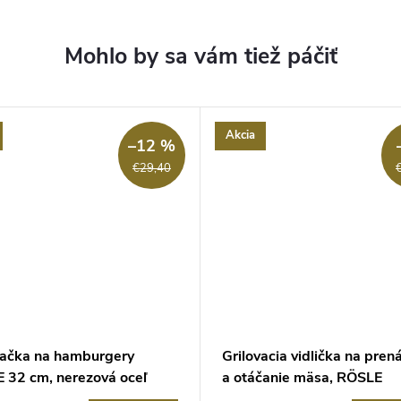
Akcia
–12 %
€29,40
ačka na hamburgery
Grilovacia vidlička na pren
 32 cm, nerezová oceľ
a otáčanie mäsa, RÖSLE