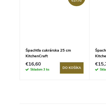
€16,10
€17,70
ová 35
Špachtľa cukrárska 25 cm
Špach
KitchenCraft
Kitche
€16,60
€15,
KOŠÍKA
DO KOŠÍKA
Skladom
3 ks
Skl