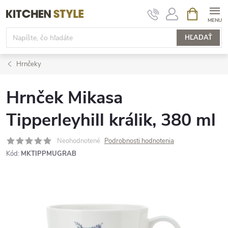
Prejsť
NÁKUPN
KOŠÍK
na
obsah
HĽADAŤ
Hrnčeky
Hrnček Mikasa
Tipperleyhill králik, 380 ml
Neohodnotené
Podrobnosti hodnotenia
Kód:
MKTIPPMUGRAB