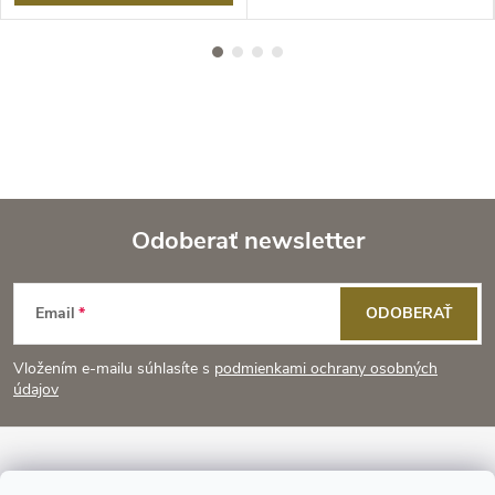
Odoberať newsletter
Z
Email
ODOBERAŤ
á
Vložením e-mailu súhlasíte s
podmienkami ochrany osobných
p
údajov
ä
Informácie pre vás