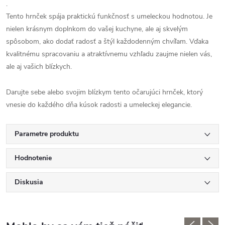
.
Tento hrnček spája praktickú funkčnosť s umeleckou hodnotou. Je
nielen krásnym doplnkom do vašej kuchyne, ale aj skvelým
spôsobom, ako dodať radosť a štýl každodenným chvíľam. Vďaka
kvalitnému spracovaniu a atraktívnemu vzhľadu zaujme nielen vás,
ale aj vašich blízkych.
Darujte sebe alebo svojim blízkym tento očarujúci hrnček, ktorý
vnesie do každého dňa kúsok radosti a umeleckej elegancie.
Parametre produktu
Hodnotenie
Diskusia