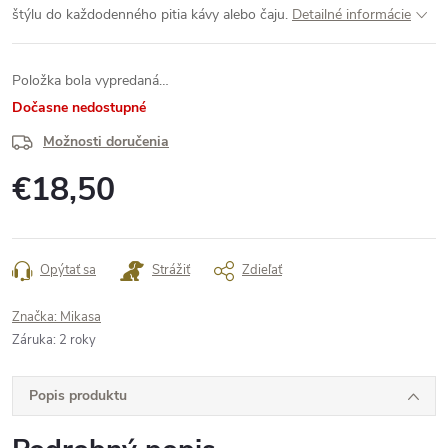
štýlu do každodenného pitia kávy alebo čaju.
Detailné informácie
Položka bola vypredaná…
Dočasne nedostupné
Možnosti doručenia
€18,50
Jednotková
cena:
Opýtať sa
Strážiť
Zdieľať
Značka:
Mikasa
Záruka
:
2 roky
Popis produktu