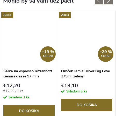
Akcia
Akcia
–19 %
–29 %
€15,20
€18,50
Šálka na espresso Ritzenhoff
Hrnček Jamie Oliver Big Love
Genussklasse 97 ml s
375ml, zelený
podšálkou Karin Rytter
€12,20
€13,10
Jednotková
€12,20 / 1 ks
Skladom
5 ks
cena:
Skladom
3 ks
DO KOŠÍKA
DO KOŠÍKA