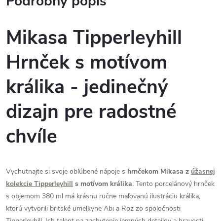
Podrobný popis
Mikasa Tipperleyhill
Hrnček s motívom
králika - jedinečný
dizajn pre radostné
chvíle
Vychutnajte si svoje obľúbené nápoje s
hrnčekom Mikasa z
úžasnej
kolekcie Tipperleyhill
s motívom králika
. Tento porcelánový hrnček
s objemom 380 ml má krásnu ručne maľovanú ilustráciu králika,
ktorú vytvorili britské umelkyne Abi a Roz zo spoločnosti
Tipperleyhill. Ich talent na zachytenie jemných detailov a hravosti