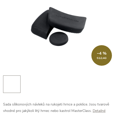
–4 %
€12,40
Sada sílikonových návleků na rukojeti hrnce a poklice. Jsou tvarově
vhodné pro jakýkoli litý hrnec nebo kastrol MasterClass.
Detailné