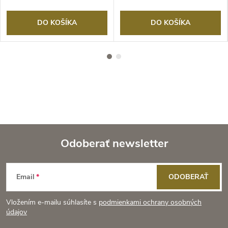
DO KOŠÍKA
DO KOŠÍKA
Odoberať newsletter
Z
Email
ODOBERAŤ
á
Vložením e-mailu súhlasíte s
podmienkami ochrany osobných
p
údajov