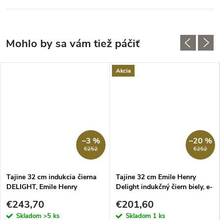
Akcia
–3 %
–20 %
€252
€252
Tajine 32 cm indukcia čierna
Tajine 32 cm Emile Henry
DELIGHT, Emile Henry
Delight indukčný čiern biely, e-
balenie
€243,70
€201,60
Skladom
>5 ks
Skladom
1 ks