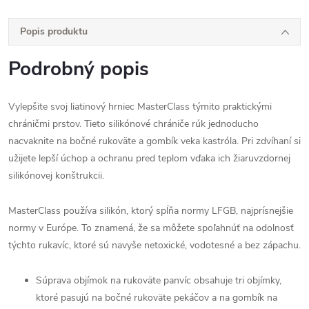
Popis produktu
Podrobný popis
Vylepšite svoj liatinový hrniec MasterClass týmito praktickými
chráničmi prstov. Tieto silikónové chrániče rúk jednoducho
nacvaknite na bočné rukoväte a gombík veka kastróla. Pri zdvíhaní si
užijete lepší úchop a ochranu pred teplom vďaka ich žiaruvzdornej
silikónovej konštrukcii.
MasterClass používa silikón, ktorý spĺňa normy LFGB, najprísnejšie
normy v Európe. To znamená, že sa môžete spoľahnúť na odolnosť
týchto rukavíc, ktoré sú navyše netoxické, vodotesné a bez zápachu.
Súprava objímok na rukoväte panvíc obsahuje tri objímky,
ktoré pasujú na bočné rukoväte pekáčov a na gombík na