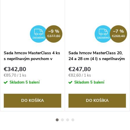
–9 %
–7 %
ZADARMO
ZADA
€377,80
€268,40
ZADARMO
ZADARMO
Sada hrncov MasterClass 4 ks
Sada hrncov MasterClass 20,
s nepriľnavým povrchom v
24 a 28 cm (4 l) s nepriľnavým
pastelovej modrej farbe
povrchom v pastelovej modrej
€342,80
€247,80
farbe
Jednotková
Jednotková
€85,70 / 1 ks
€82,60 / 1 ks
cena:
cena:
Skladom
5 balení
Skladom
5 balení
DO KOŠÍKA
DO KOŠÍKA