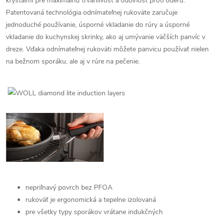
kryštálmi pre maximálnu trvanlivosť a odolnosť proti oderu.
Patentovaná technológia odnímateľnej rukoväte zaručuje
jednoduché používanie, úsporné vkladanie do rúry a úsporné
vkladanie do kuchynskej skrinky, ako aj umývanie väčších panvíc v
dreze. Vďaka odnímateľnej rukoväti môžete panvicu používať nielen
na bežnom sporáku, ale aj v rúre na pečenie.
nepriľnavý povrch bez PFOA
rukoväť je ergonomická a
tepelne izolovaná
pre všetky typy sporákov vrátane indukčných