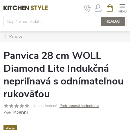
Prejsť
NÁKUPN
KOŠÍK
na
obsah
HĽADAŤ
Panvice
Panvica 28 cm WOLL
Diamond Lite Indukčná
nepriľnavá s odnímateľnou
rukoväťou
Neohodnotené
Podrobnosti hodnotenia
Kód:
1528DPI
Akcia