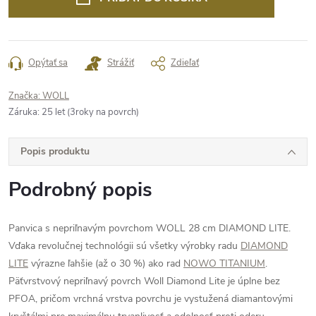
Opýtať sa
Strážiť
Zdieľať
Značka:
WOLL
Záruka
:
25 let (3roky na povrch)
Popis produktu
Podrobný popis
Panvica s nepriľnavým povrchom WOLL 28 cm DIAMOND LITE.
Vďaka revolučnej technológii sú všetky výrobky radu
DIAMOND
LITE
výrazne ľahšie (až o 30 %) ako rad
NOWO TITANIUM
.
Päťvrstvový nepriľnavý povrch Woll Diamond Lite je úplne bez
PFOA, pričom vrchná vrstva povrchu je vystužená diamantovými