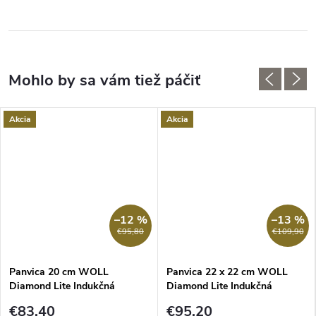
Akcia
Akcia
–12 %
–13 %
RMO
€95,80
€109,90
Panvica 20 cm WOLL
Panvica 22 x 22 cm WOLL
Diamond Lite Indukčná
Diamond Lite Indukčná
nepriľnavá s odnímateľnou
nepriľnavá s odnímateľnou
€83,40
€95,20
rukoväťou
rukoväťou