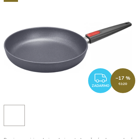
ZADAR
–17 %
€120
ZADARMO