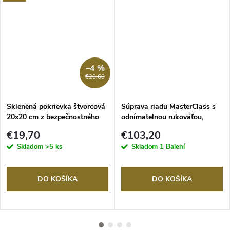
–4 %
RMO
€20,60
Sklenená pokrievka štvorcová
Súprava riadu MasterClass s
20x20 cm z bezpečnostného
odnímateľnou rukoväťou,
skla, WOLL
nepriľnavá stohovateľná
€19,70
€103,20
indukcia
Skladom
>5 ks
Skladom
1 Balení
DO KOŠÍKA
DO KOŠÍKA