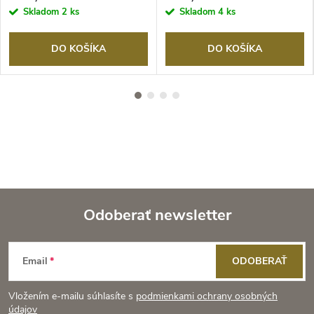
Skladom
2 ks
Skladom
4 ks
DO KOŠÍKA
DO KOŠÍKA
Odoberať newsletter
Z
Email
ODOBERAŤ
á
Vložením e-mailu súhlasíte s
podmienkami ochrany osobných
údajov