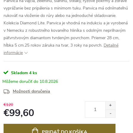
Panvica na vajcia, zeleninu, slaninu, steaky, ryžové pokrmy a zdravé
vyprážanie bez pripálenia s minimom tuku. Panvica má odnímateľnú
rukoväť na vloženie do rúry alebo na jednoduché skladovanie.
Kolekcia Diamond Lite. Panvica je vhodná na indukciu a je vyrobená
v Nemecku z robustného kovaného hliníka s odolným nepriľnavým
päťvrstvovým diamantom tvrdeným povrchom. Priemer 28 cm,
hĺbka 5 cm.25 rokov záruka na tvar, 3 roky na povrch.
Detailné
informácie
Skladom
4 ks
10.8.2026
Možnosti doručenia
€120
€99,60
Jednotková
cena:
PRIDAŤ DO KOŠÍKA