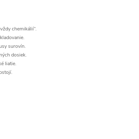
vždy chemikálií“.
skladovanie.
usy surovín.
ných dosiek.
 liatie.
bstojí.