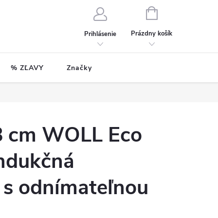
NÁKUPNÝ
KOŠÍK
Prázdny košík
Prihlásenie
% ZĽAVY
Značky
8 cm WOLL Eco
indukčná
 s odnímateľnou