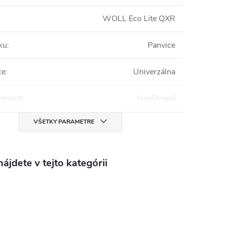
WOLL Eco Lite QXR
ku
:
Panvice
ce
:
Univerzálna
povrch
:
Nepřilnavý
VŠETKY PARAMETRE
ájdete v tejto kategórii