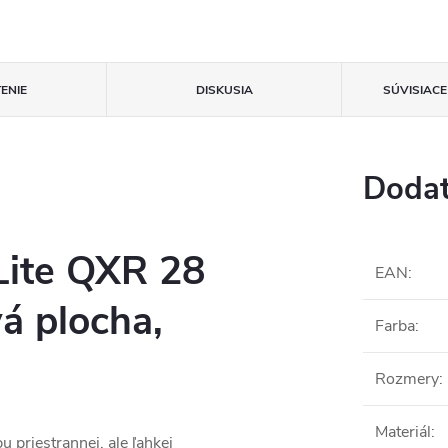
ENIE
DISKUSIA
SÚVISIAC
Dodat
Lite QXR 28
EAN
:
á plocha,
Farba
:
Rozmery
:
Materiál
:
 priestrannej, ale ľahkej