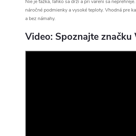
Nie je ťažká, ľahko sa drží a pri varení sa neprehrej
náročné podmienky a vysoké teploty. Vhodná pre kaž
a bez námahy.
Video: Spoznajte značk