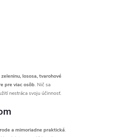
 zeleninu, lososa, tvarohové
re pre viac osôb
. Nič sa
užití nestráca svoju účinnosť.
nom
írode a mimoriadne praktická
.