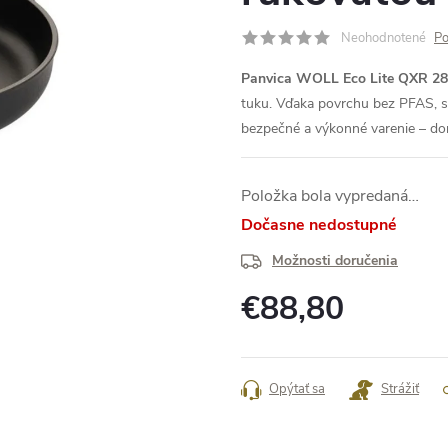
Neohodnotené
Po
Panvica WOLL Eco Lite QXR 2
tuku. Vďaka povrchu bez PFAS, sk
bezpečné a výkonné varenie – dom
Položka bola vypredaná…
Dočasne nedostupné
Možnosti doručenia
€88,80
Jednotková
cena:
Opýtať sa
Strážiť