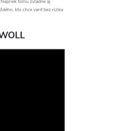
e. Napriek tomu zvládne aj
dého, kto chce variť bez rizika
u WOLL