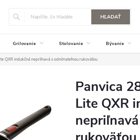
HĽADAŤ
Grilovanie
Stolovanie
Bývanie
te QXR indukčná nepriľnavá s odnímateľnou rukoväťou
Panvica 2
Lite QXR 
nepriľnavá
rukoväťou