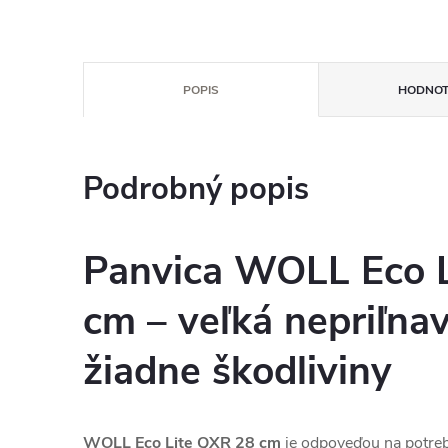
POPIS
HODNOT
Podrobný popis
Panvica WOLL Eco 
cm – veľká nepriľnav
žiadne škodliviny
WOLL Eco Lite QXR 28 cm
je odpoveďou na potrebu