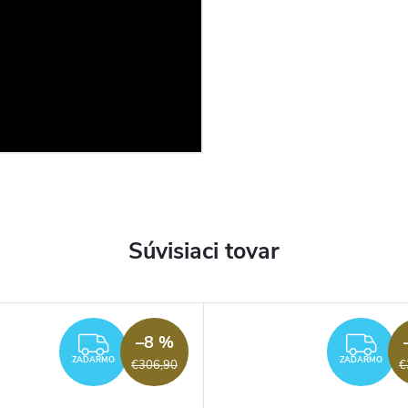
Súvisiaci tovar
–8 %
ZADARMO
ZA
ZADARMO
ZADARMO
€306,90
€