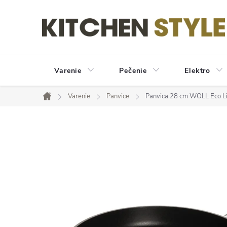
Prejsť
na
obsah
Varenie
Pečenie
Elektro
Varenie
Panvice
Panvica 28 cm WOLL Eco Li
Domov