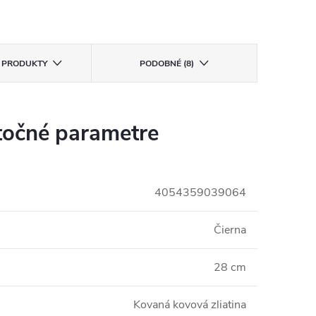
E PRODUKTY
PODOBNÉ (8)
očné parametre
4054359039064
Čierna
28 cm
Kovaná kovová zliatina