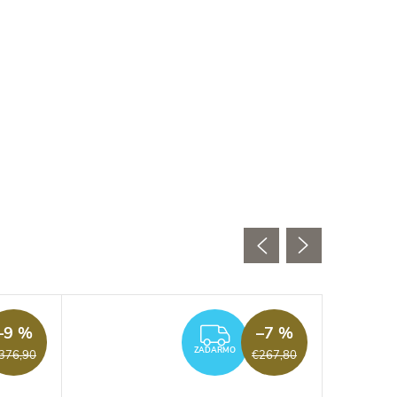
–9 %
–7 %
DARMO
ZADARMO
ZADARMO
376,90
€267,80