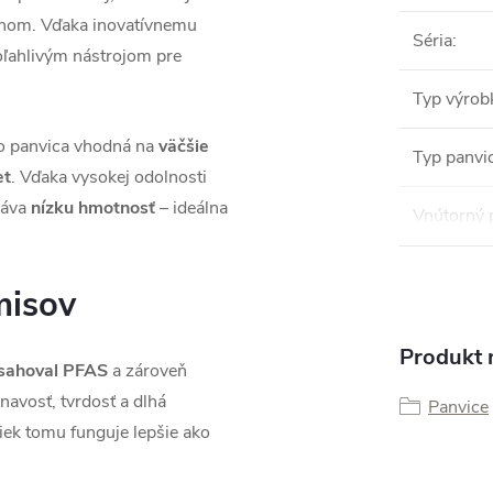
hom. Vďaka inovatívnemu
Séria
:
poľahlivým nástrojom pre
Typ výrob
to panvica vhodná na
väčšie
Typ panvi
et
. Vďaka vysokej odolnosti
váva
nízku hmotnosť
– ideálna
Vnútorný 
misov
Produkt n
sahoval PFAS
a zároveň
navosť, tvrdosť a dlhá
Panvice
riek tomu funguje lepšie ako