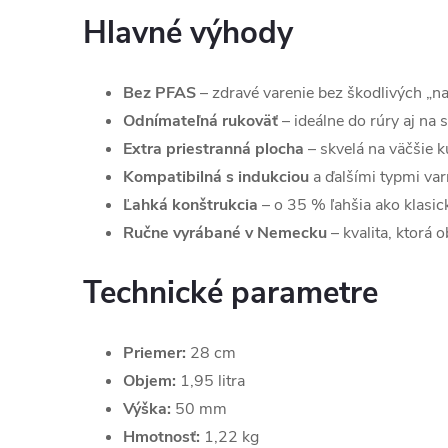
Hlavné výhody
Bez PFAS
– zdravé varenie bez škodlivých „na
Odnímateľná rukoväť
– ideálne do rúry aj na 
Extra priestranná plocha
– skvelá na väčšie k
Kompatibilná s indukciou
a ďalšími typmi var
Ľahká konštrukcia
– o 35 % ľahšia ako klasické
Ručne vyrábané v Nemecku
– kvalita, ktorá o
Technické parametre
Priemer:
28 cm
Objem:
1,95 litra
Výška:
50 mm
Hmotnosť:
1,22 kg