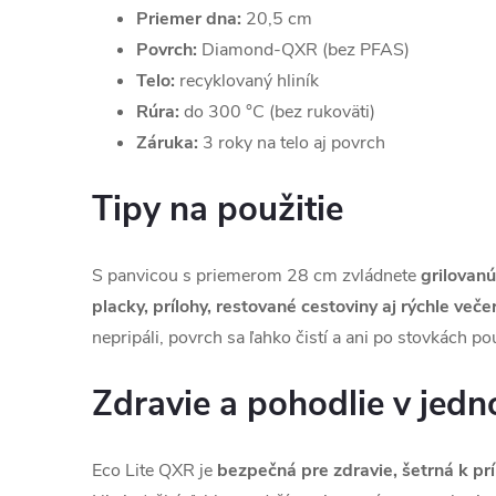
Priemer dna:
20,5 cm
Povrch:
Diamond-QXR (bez PFAS)
Telo:
recyklovaný hliník
Rúra:
do 300 °C (bez rukoväti)
Záruka:
3 roky na telo aj povrch
Tipy na použitie
S panvicou s priemerom 28 cm zvládnete
grilovanú
placky, prílohy, restované cestoviny aj rýchle veče
nepripáli, povrch sa ľahko čistí a ani po stovkách po
Zdravie a pohodlie v jed
Eco Lite QXR je
bezpečná pre zdravie, šetrná k pr