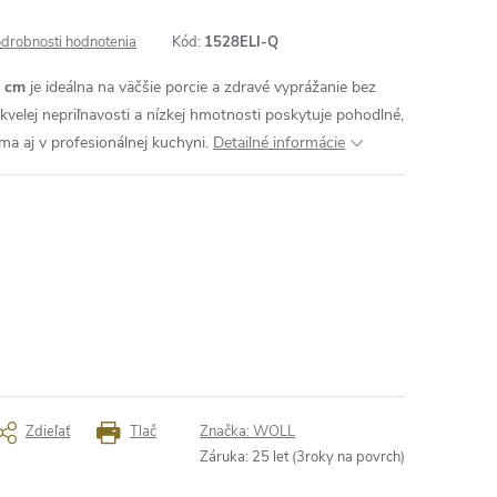
drobnosti hodnotenia
Kód:
1528ELI-Q
8 cm
je ideálna na väčšie porcie a zdravé vyprážanie bez
velej nepriľnavosti a nízkej hmotnosti poskytuje pohodlné,
a aj v profesionálnej kuchyni.
Detailné informácie
Zdieľať
Tlač
Značka:
WOLL
Záruka
:
25 let (3roky na povrch)