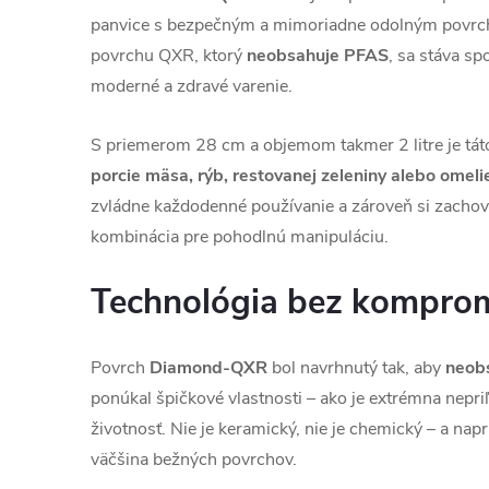
panvice s bezpečným a mimoriadne odolným povrc
povrchu QXR, ktorý
neobsahuje PFAS
, sa stáva s
moderné a zdravé varenie.
S priemerom 28 cm a objemom takmer 2 litre je tá
porcie mäsa, rýb, restovanej zeleniny alebo omeli
zvládne každodenné používanie a zároveň si zacho
kombinácia pre pohodlnú manipuláciu.
Technológia bez kompro
Povrch
Diamond-QXR
bol navrhnutý tak, aby
neob
ponúkal špičkové vlastnosti – ako je extrémna nepriľ
životnosť. Nie je keramický, nie je chemický – a nap
väčšina bežných povrchov.