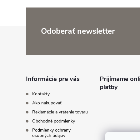
Z
Odoberať newsletter
á
p
ä
Informácie pre vás
Prijímame onl
platby
t
Kontakty
Ako nakupovať
i
Reklamácie a vrátenie tovaru
Obchodné podmienky
e
Podmienky ochrany
osobných údajov