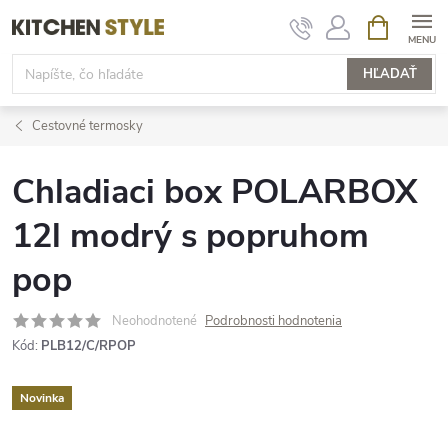
Prejsť
NÁKUPN
KOŠÍK
na
obsah
HĽADAŤ
Cestovné termosky
Chladiaci box POLARBOX
12l modrý s popruhom
pop
Neohodnotené
Podrobnosti hodnotenia
Kód:
PLB12/C/RPOP
Novinka