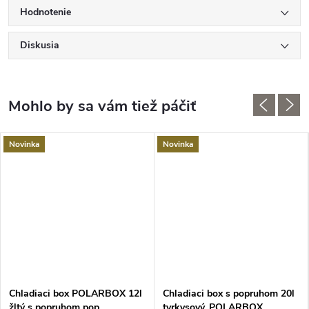
Hodnotenie
Diskusia
Novinka
Novinka
Chladiaci box POLARBOX 12l
Chladiaci box s popruhom 20l
žltý s popruhom pop
tyrkysový, POLARBOX