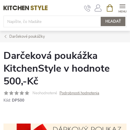
Prejsť
NÁKUPN
KOŠÍK
na
obsah
HĽADAŤ
Darčekové poukážky
Darčeková poukážka
KitchenStyle v hodnote
500,-Kč
Neohodnotené
Podrobnosti hodnotenia
Kód:
DP500