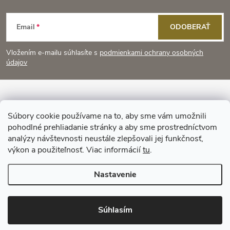
Z
Email
ODOBERAŤ
á
Vložením e-mailu súhlasíte s
podmienkami ochrany osobných
p
údajov
ä
Informácie pre vás
t
Súbory cookie používame na to, aby sme vám umožnili
pohodlné prehliadanie stránky a aby sme prostredníctvom
Prijímame online platby
i
analýzy návštevnosti neustále zlepšovali jej funkčnosť,
výkon a použiteľnosť. Viac informácií
tu
.
e
Nastavenie
Copyright 2026
KitchenStyle
. Všetky práva vyhradené.
Súhlasím
Vytvoril Shoptet