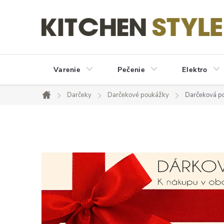
Prejsť
na
obsah
Varenie
Pečenie
Elektro
Darčeky
Darčekové poukážky
Darčeková po
Domov