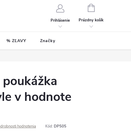
NÁKUPNÝ
KOŠÍK
Prázdny košík
Prihlásenie
% ZĽAVY
Značky
 poukážka
le v hodnote
drobnosti hodnotenia
Kód:
DP505