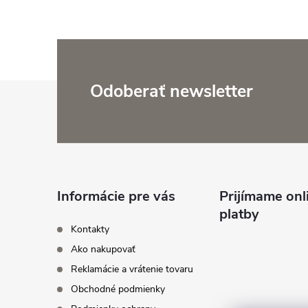
Z
Odoberať newsletter
á
p
ä
Informácie pre vás
Prijímame onl
platby
t
Kontakty
Ako nakupovať
i
Reklamácie a vrátenie tovaru
Obchodné podmienky
e