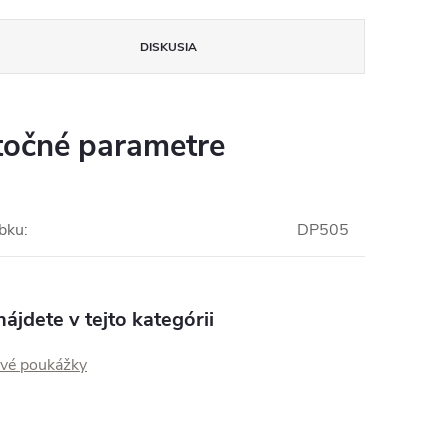
DISKUSIA
očné parametre
obku
:
DP505
ájdete v tejto kategórii
vé poukážky