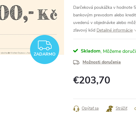
Darčeková poukážka v hodnote 50
bankovým prevodom alebo kredit
uvedenú v objednávke alebo môžet
zľavový kód
Detailné informácie
ZADARMO
Skladom
ZADARMO
Možnosti doručenia
€203,70
Jednotková
cena:
Opýtať sa
Strážiť