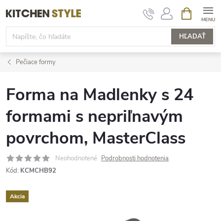
Prejsť
NÁKUPN
KOŠÍK
na
obsah
HĽADAŤ
Pečiace formy
Forma na Madlenky s 24
formami s nepriľnavým
povrchom, MasterClass
Neohodnotené
Podrobnosti hodnotenia
Kód:
KCMCHB92
Akcia