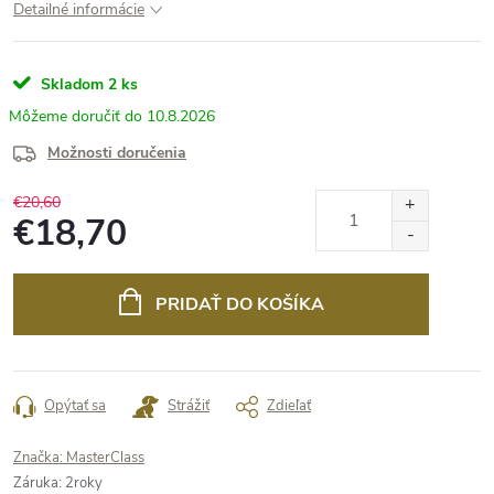
Detailné informácie
Skladom
2 ks
10.8.2026
Možnosti doručenia
€20,60
€18,70
Jednotková
cena:
PRIDAŤ DO KOŠÍKA
Opýtať sa
Strážiť
Zdieľať
Značka:
MasterClass
Záruka
:
2roky