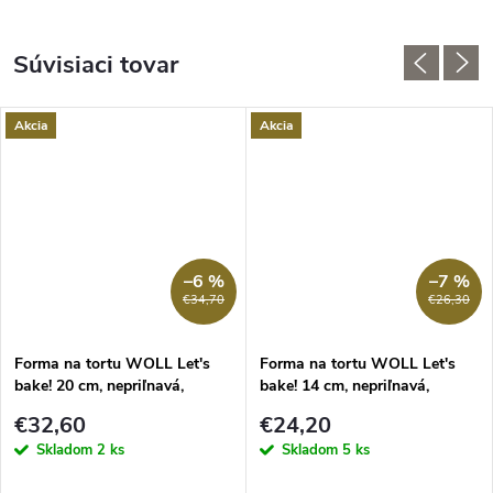
Súvisiaci tovar
Akcia
Akcia
–6 %
–7 %
€34,70
€26,30
Forma na tortu WOLL Let's
Forma na tortu WOLL Let's
bake! 20 cm, nepriľnavá,
bake! 14 cm, nepriľnavá,
rozložiteľná
rozložiteľná
€32,60
€24,20
Skladom
2 ks
Skladom
5 ks