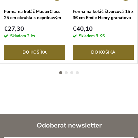
Forma na koláč MasterClass
Forma na koláč štvorcová 15 x
25 cm okrúhla s nepriľnavým
36 cm Emile Henry granátovo
povrchom
červená
€27,30
€40,10
Skladom
2 ks
Skladom
3 KS
DO KOŠÍKA
DO KOŠÍKA
Odoberať newsletter