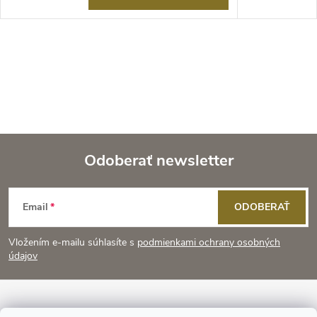
Odoberať newsletter
Z
Email
ODOBERAŤ
á
Vložením e-mailu súhlasíte s
podmienkami ochrany osobných
p
údajov
ä
Informácie pre vás