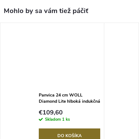
Panvica 24 cm WOLL
Diamond Lite hlboká indukčná
nepriľnavá s odnímateľnou
€109,60
rukoväťou
Skladom
1 ks
DO KOŠÍKA