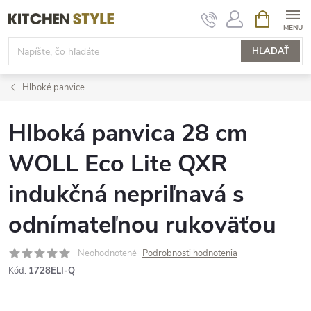
Prejsť
NÁKUPN
KOŠÍK
na
obsah
HĽADAŤ
Hlboké panvice
Hlboká panvica 28 cm
WOLL Eco Lite QXR
indukčná nepriľnavá s
odnímateľnou rukoväťou
Neohodnotené
Podrobnosti hodnotenia
Kód:
1728ELI-Q