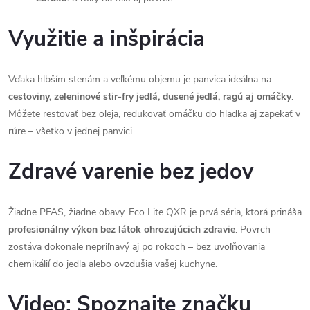
Využitie a inšpirácia
Vďaka hlbším stenám a veľkému objemu je panvica ideálna na
cestoviny, zeleninové stir-fry jedlá, dusené jedlá, ragú aj omáčky
.
Môžete restovať bez oleja, redukovať omáčku do hladka aj zapekať v
rúre – všetko v jednej panvici.
Zdravé varenie bez jedov
Žiadne PFAS, žiadne obavy. Eco Lite QXR je prvá séria, ktorá prináša
profesionálny výkon bez látok ohrozujúcich zdravie
. Povrch
zostáva dokonale nepriľnavý aj po rokoch – bez uvoľňovania
chemikálií do jedla alebo ovzdušia vašej kuchyne.
Video: Spoznajte značku