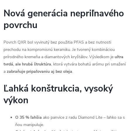
Nová generácia nepriľnavého
povrchu
Povrch QXR bol vyvinutý bez použitia PFAS a bez nutnosti
prechodu na kompromisnú keramiku. Je tvorený kombináciou
prírodného kremeňa a diamantových kryštálov. Výsledkom je
ultra
tvrdá, ale hrubá štruktúra
, ktorá vytvára bohatú arómu pri smažení
a
zabraňuje pripaľovaniu aj bez oleja
.
Ľahká konštrukcia, vysoký
výkon
O 35 % ľahšia
ako panvice z radu Diamond Lite – ľahko sa s
ňou manipuluje.