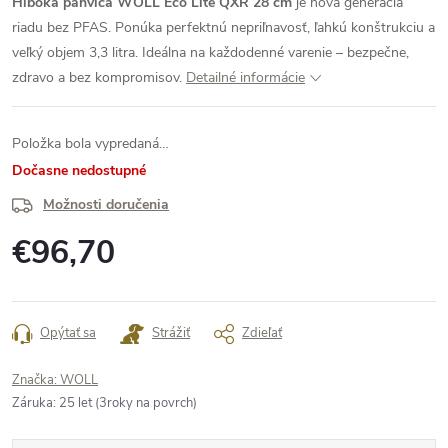
Hlboká panvica WOLL Eco Lite QXR 28 cm
je nová generácia
riadu bez PFAS. Ponúka perfektnú nepriľnavosť, ľahkú konštrukciu a
veľký objem 3,3 litra. Ideálna na každodenné varenie – bezpečne,
zdravo a bez kompromisov.
Detailné informácie
Položka bola vypredaná…
Dočasne nedostupné
Možnosti doručenia
€96,70
Jednotková
cena:
Opýtať sa
Strážiť
Zdieľať
Značka:
WOLL
Záruka
:
25 let (3roky na povrch)