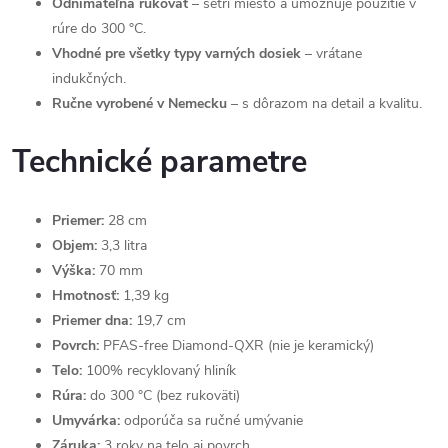
Odnímateľná rukoväť
– šetrí miesto a umožňuje použitie v
rúre do 300 °C.
Vhodné pre všetky typy varných dosiek
– vrátane
indukčných.
Ručne vyrobené v Nemecku
– s dôrazom na detail a kvalitu.
Technické parametre
Priemer:
28 cm
Objem:
3,3 litra
Výška:
70 mm
Hmotnosť:
1,39 kg
Priemer dna:
19,7 cm
Povrch:
PFAS-free Diamond-QXR (nie je keramický)
Telo:
100% recyklovaný hliník
Rúra:
do 300 °C (bez rukoväti)
Umyvárka:
odporúča sa ručné umývanie
Záruka:
3 roky na telo aj povrch