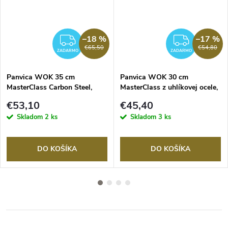
–18 %
–17 %
ZADARMO
ZADA
€65,50
€54,80
ZADARMO
ZADARMO
Panvica WOK 35 cm
Panvica WOK 30 cm
MasterClass Carbon Steel,
MasterClass z uhlíkovej ocele,
nepriľnavá
nepriľnavá
€53,10
€45,40
Skladom
2 ks
Skladom
3 ks
DO KOŠÍKA
DO KOŠÍKA