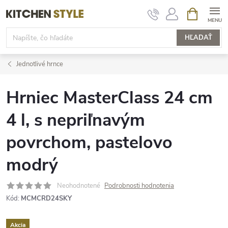
Prejsť
NÁKUPN
KOŠÍK
na
obsah
HĽADAŤ
Jednotlivé hrnce
Hrniec MasterClass 24 cm
4 l, s nepriľnavým
povrchom, pastelovo
modrý
Neohodnotené
Podrobnosti hodnotenia
Kód:
MCMCRD24SKY
Akcia