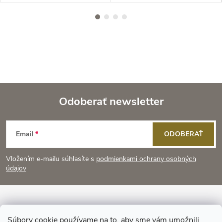
Odoberať newsletter
Z
Email
ODOBERAŤ
á
Vložením e-mailu súhlasíte s
podmienkami ochrany osobných
p
údajov
ä
Informácie pre vás
Súbory cookie používame na to, aby sme vám umožnili