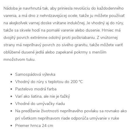
Nádoba je navrhnutá tak, aby priniesla revolúciu do každodenného
varenia, a má dno z nehrdzavejúcej ocele, takže ju môžete používať
na akejkoľvek varnej doske vrátane indukčnej. Je vhodný aj do rúry,
takže sa skvele hodí na pomalé varenie alebo dusenie. Hrniec má
dvojitý povrch extrémne odolný proti poškriabaniu. Z vnútornej
strany má nepriľnavý povrch zo sivého granitu, takže môžete variť
obľúbené dusené jedlá alebo zapekané pokrmy s menším
množstvom tuku.
Samospádová výlevka
Vhodný do rúry s teplotou do 200
°C
Pastelovo modrá farba
Varí ako liatina, ale nie je ťažký
Vhodné do umývačky riadu
Na predĺženie životnosti nepriľnavého povlaku sa rovnako ako
pri všetkom nepriľnavom riade odporúča umývanie v ruke
Priemer hrnca 24 cm