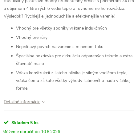
Rustikálny pastelovo modrý hrubostenný hrniec s priemerom 24 cm
a objemom 4 litre rýchlo vedie teplo a rovnomerne ho rozvádza.
Výsledok? Rýchlejšie, jednoduchšie a efektívnejšie varenie!
Vhodný pre všetky sporáky vrátane indukčných
Vhodný pre rúry
Nepriľnavý povrch na varenie s minimom tuku
Špeciálna pokrievka pre cirkuláciu odparených tekutín a extra
šťavnaté mäso
Vďaka konštrukcii z liateho hliníka je silným vodičom tepla,
vďaka čomu získate všetky výhody liatinového riadu v ľahkej
forme.
Detailné informácie
Skladom
5 ks
10.8.2026