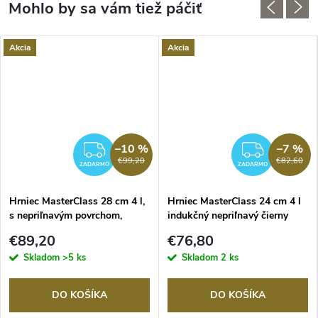
Akcia
Akcia
–10 %
–7 %
RMO
ZADARMO
ZADA
€99,20
€82,60
ZADARMO
ZADARMO
Hrniec MasterClass 28 cm 4 l,
Hrniec MasterClass 24 cm 4 l
s nepriľnavým povrchom,
indukčný nepriľnavý čierny
pastelovo modrý
€89,20
€76,80
Skladom
>5 ks
Skladom
2 ks
DO KOŠÍKA
DO KOŠÍKA