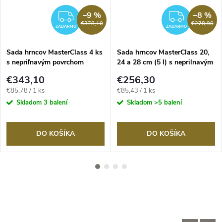
–9 %
–8 %
RMO
ZADARMO
ZADA
€378,10
€278,90
ZADARMO
ZADARMO
Sada hrncov MasterClass 4 ks
Sada hrncov MasterClass 20,
s nepriľnavým povrchom
24 a 28 cm (5 l) s nepriľnavým
červená
povrchom, červené
€343,10
€256,30
Jednotková
Jednotková
€85,78 / 1 ks
€85,43 / 1 ks
cena:
cena:
Skladom
3 balení
Skladom
>5 balení
DO KOŠÍKA
DO KOŠÍKA