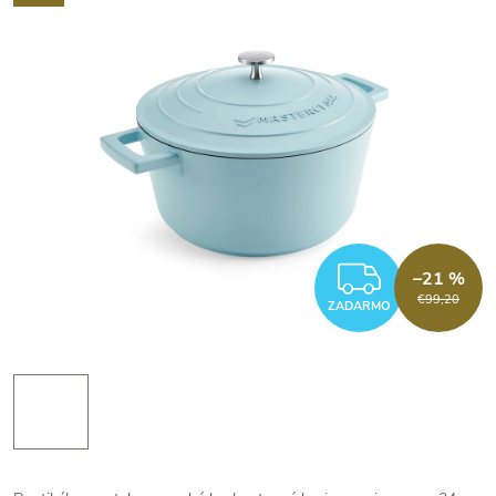
ZADAR
–21 %
€99,20
ZADARMO