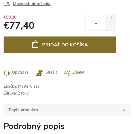
Možnosti doručenia
€99,20
€77,40
Jednotková
cena:
PRIDAŤ DO KOŠÍKA
Opýtať sa
Strážiť
Zdieľať
Značka:
MasterClass
Záruka
:
2 roky
Popis produktu
Podrobný popis