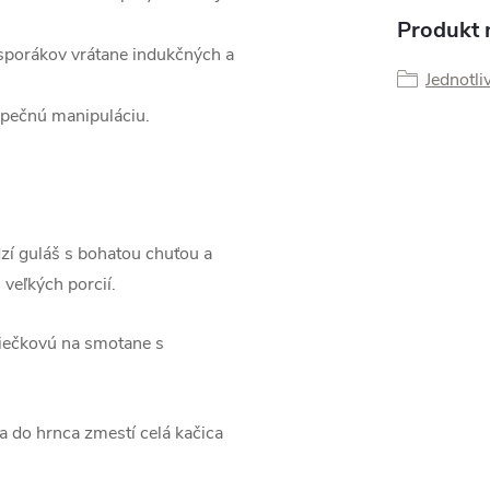
Produkt n
sporákov vrátane indukčných a
Jednotli
pečnú manipuláciu.
dzí guláš s bohatou chuťou a
veľkých porcií.
viečkovú na smotane s
 do hrnca zmestí celá kačica