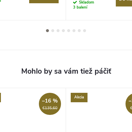
í
cena:
Skladom
3 balení
Akcia
–16 %
–
€135,60