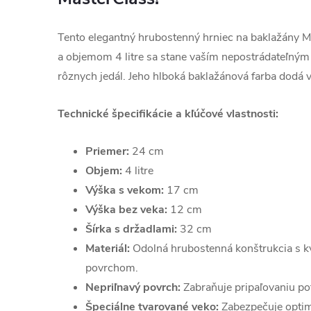
Tento elegantný hrubostenný hrniec na baklažány 
a objemom 4 litre sa stane vaším nepostrádateľný
rôznych jedál. Jeho hlboká baklažánová farba dodá 
Technické špecifikácie a kľúčové vlastnosti:
Priemer:
24 cm
Objem:
4 litre
Výška s vekom:
17 cm
Výška bez veka:
12 cm
Šírka s držadlami:
32 cm
Materiál:
Odolná hrubostenná konštrukcia s k
povrchom.
Nepriľnavý povrch:
Zabraňuje pripaľovaniu pot
Špeciálne tvarované veko:
Zabezpečuje optimá