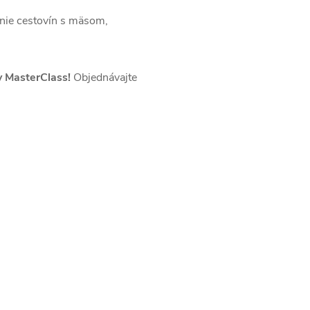
anie cestovín s mäsom,
y MasterClass!
Objednávajte