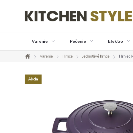
Prejsť
na
obsah
Varenie
Pečenie
Elektro
Varenie
Hrnce
Jednotlivé hrnce
Hrniec 
Domov
Akcia