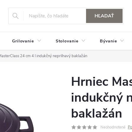
HĽADAŤ
Grilovanie
Stolovanie
Bývanie
MasterClass 24 cm 4 l indukčný nepriľnavý baklažán
Hrniec Mas
indukčný n
baklažán
Neohodnotené
Po