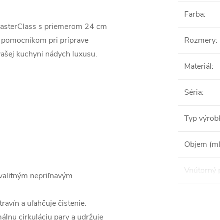
Farba
:
MasterClass s priemerom 24 cm
m pomocníkom pri príprave
Rozmery
:
vašej kuchyni nádych luxusu.
Materiál
:
Séria
:
Typ výrob
Objem (ml
Vnútorný 
valitným nepriľnavým
ravín a uľahčuje čistenie.
lnu cirkuláciu pary a udržuje