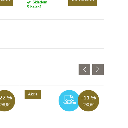
cena:
cena:
Skladom
Sklad
5 balení
3 balení
Akcia
Akcia
22 %
–11 %
ZADARMO
ZADARMO
€98,90
€90,60