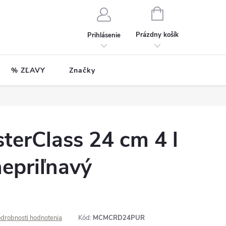
NÁKUPNÝ
KOŠÍK
Prázdny košík
Prihlásenie
% ZĽAVY
Značky
terClass 24 cm 4 l
epriľnavý
drobnosti hodnotenia
Kód:
MCMCRD24PUR