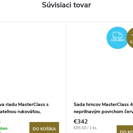
Súvisiaci tovar
ZA
ZADARMO
€
va riadu MasterClass s
Sada hrncov MasterClass 4
ateľnou rukoväťou,
nepriľnavým povrchom čer
navá stohovateľná indukcia
3
€342
Jednotková
€85,50 / 1 ks
adom
DO KOŠÍKA
DO KO