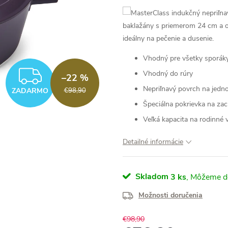
baklažány s priemerom 24 cm a obj
ideálny na pečenie a dusenie.
Vhodný pre všetky sporák
ZADARMO
Vhodný do rúry
–22 %
Nepriľnavý povrch na jedn
ZADARMO
€98,90
Špeciálna pokrievka na zac
Veľká kapacita na rodinné 
Detailné informácie
Skladom
3 ks
Možnosti doručenia
€98,90