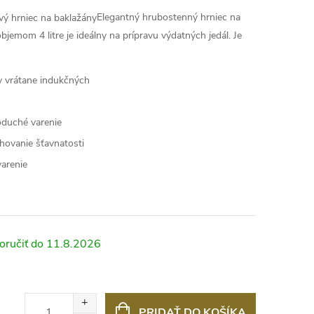
Elegantný hrubostenný hrniec na
emom 4 litre je ideálny na prípravu výdatných jedál. Je
y vrátane indukčných
oduché varenie
hovanie šťavnatosti
varenie
11.8.2026
PRIDAŤ DO KOŠÍKA