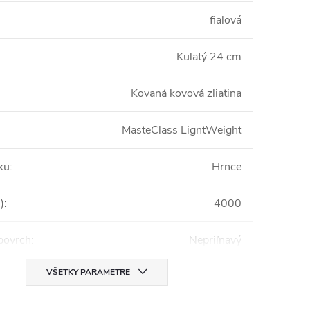
fialová
Kulatý 24 cm
Kovaná kovová zliatina
MasteClass LigntWeight
ku
:
Hrnce
)
:
4000
povrch
:
Nepriľnavý
VŠETKY PARAMETRE