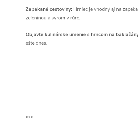
Zapekané cestoviny:
Hrniec je vhodný aj na zapek
zeleninou a syrom v rúre.
Objavte kulinárske umenie s hrncom na baklažán
ešte dnes.
xxx