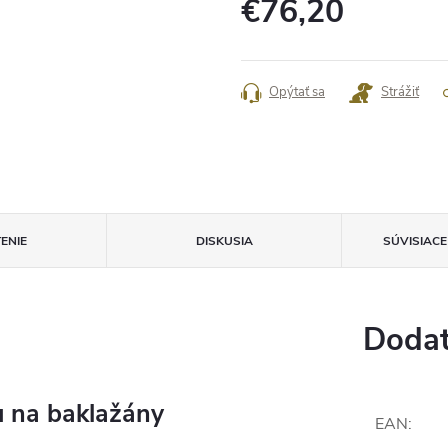
€76,20
Jednotková
cena:
Opýtať sa
Strážiť
ENIE
DISKUSIA
SÚVISIAC
Dodat
u na baklažány
EAN
: