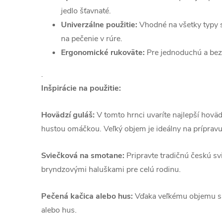
jedlo šťavnaté.
Univerzálne použitie:
Vhodné na všetky typy 
na pečenie v rúre.
Ergonomické rukoväte:
Pre jednoduchú a bez
.
Inšpirácie na použitie:
Hovädzí guláš:
V tomto hrnci uvaríte najlepší hovä
hustou omáčkou. Veľký objem je ideálny na prípravu 
Sviečková na smotane:
Pripravte tradičnú českú s
bryndzovými haluškami pre celú rodinu.
Pečená kačica alebo hus:
Vďaka veľkému objemu sa
alebo hus.