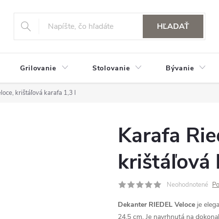
HĽADAŤ
Grilovanie
Stolovanie
Bývanie
loce, krištáľová karafa 1,3 l
Karafa Rie
krištáľová 
Neohodnotené
Po
Dekanter RIEDEL Veloce
je eleg
24,5 cm. Je navrhnutá na dokonal