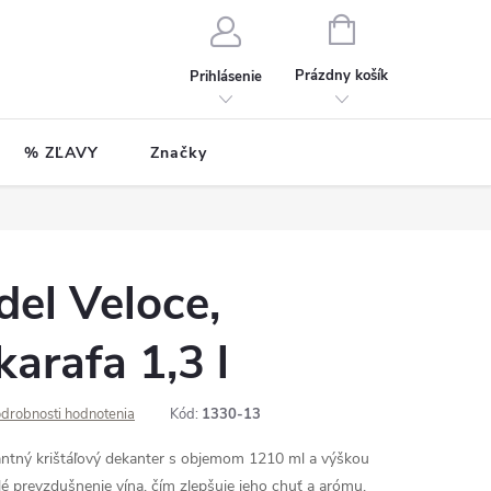
NÁKUPNÝ
KOŠÍK
Prázdny košík
Prihlásenie
% ZĽAVY
Značky
del Veloce,
karafa 1,3 l
drobnosti hodnotenia
Kód:
1330-13
antný krištáľový dekanter s objemom 1210 ml a výškou
é prevzdušnenie vína, čím zlepšuje jeho chuť a arómu.