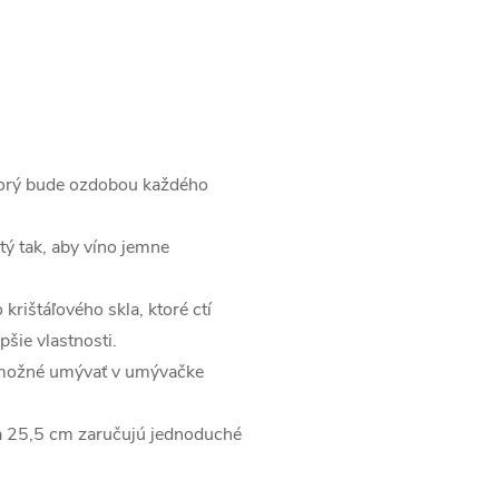
ktorý bude ozdobou každého
ý tak, aby víno jemne
rištáľového skla, ktoré ctí
pšie vlastnosti.
 možné umývať v umývačke
 25,5 cm zaručujú jednoduché