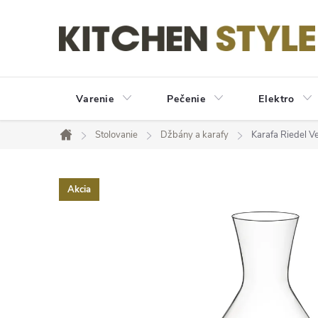
Prejsť
na
obsah
Varenie
Pečenie
Elektro
Stolovanie
Džbány a karafy
Karafa Riedel Ve
Domov
Akcia