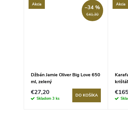
Akcia
Akcia
–9 %
–34 %
€39,20
€41,30
dly,
Džbán Jamie Oliver Big Love 650
Karafa
l
ml, zelený
krištá
€27,20
€165
KOŠÍKA
DO KOŠÍKA
Skladom
3 ks
Skl