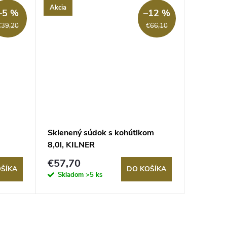
Akcia
Akcia
–5 %
–12 %
€39,20
€66,10
Sklenený súdok s kohútikom
Džbán 1
8,0l, KILNER
Tipperle
€57,70
€55,9
ŠÍKA
DO KOŠÍKA
Skladom
>5 ks
Sklad