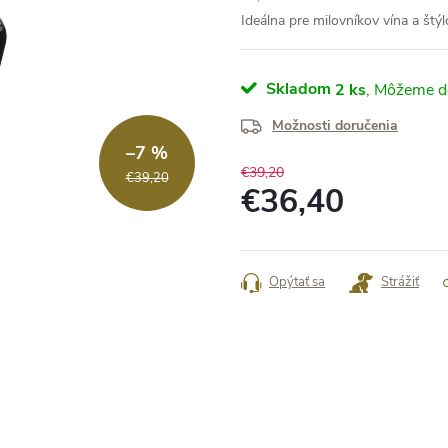
Ideálna pre milovníkov vína a štý
Skladom
2 ks
Možnosti doručenia
–7 %
€39,20
€39,20
€36,40
Jednotková
cena:
Opýtať sa
Strážiť