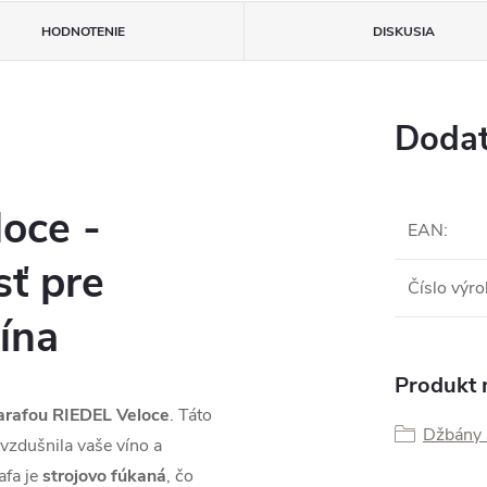
HODNOTENIE
DISKUSIA
Dodat
oce -
EAN
:
sť pre
Číslo výr
ína
Produkt n
arafou RIEDEL Veloce
. Táto
Džbány 
evzdušnila vaše víno a
afa je
strojovo fúkaná
, čo