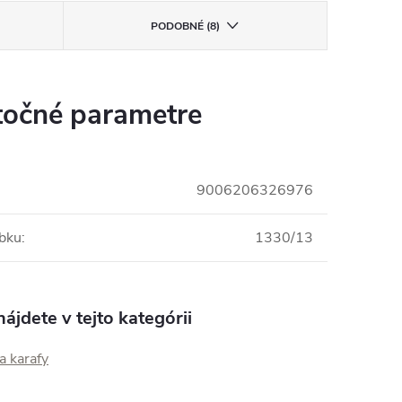
PODOBNÉ (8)
očné parametre
9006206326976
obku
:
1330/13
ájdete v tejto kategórii
a karafy