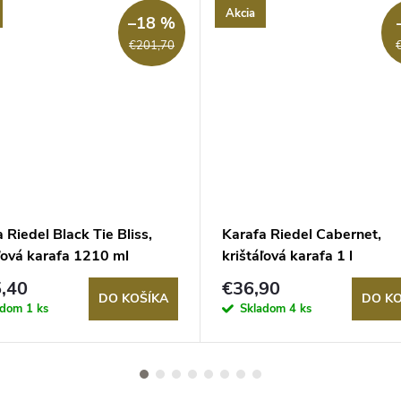
Akcia
–18 %
€201,70
 Riedel Black Tie Bliss,
Karafa Riedel Cabernet,
ľová karafa 1210 ml
krištáľová karafa 1 l
,40
€36,90
DO KOŠÍKA
DO KO
adom
1 ks
Skladom
4 ks