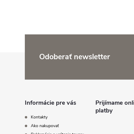
Z
Odoberať newsletter
á
p
ä
Informácie pre vás
Prijímame onl
platby
t
Kontakty
Ako nakupovať