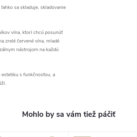
ľahko sa skladuje, skladovanie
íkov vína, ktorí chcú posunúť
na zrelé červené vína, mladé
erzálnym nástrojom na každú
a estetiku s funkčnosťou, a
ži.