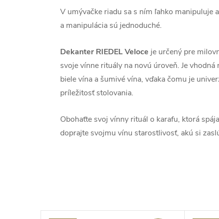
V umývačke riadu sa s ním ľahko manipuluje a 
a manipulácia sú jednoduché.
Dekanter RIEDEL Veloce
je určený pre milovn
svoje vínne rituály na novú úroveň. Je vhodná 
biele vína a šumivé vína, vďaka čomu je univ
príležitosť stolovania.
Obohaťte svoj vínny rituál o karafu, ktorá spáj
doprajte svojmu vínu starostlivosť, akú si zaslú