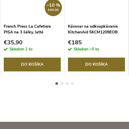
–10 %
RMO
€40,30
French Press La Cafetiere
Kávovar na odkvapkávanie
PISA na 3 šálky, latté
KitchenAid 5KCM1209EOB
čierny
€35,90
€185
Skladom
2 ks
Skladom
>5 ks
DO KOŠÍKA
DO KOŠÍKA