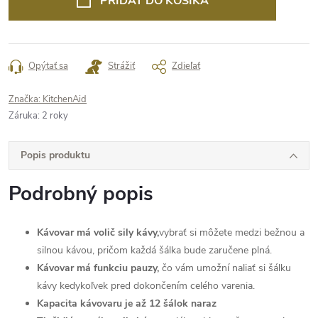
PRIDAŤ DO KOŠÍKA
Opýtať sa
Strážiť
Zdieľať
Značka:
KitchenAid
Záruka
:
2 roky
Popis produktu
Podrobný popis
Kávovar má volič sily kávy,
vybrať si môžete medzi bežnou a
silnou kávou, pričom každá šálka bude zaručene plná.
Kávovar má funkciu pauzy,
čo vám umožní naliať si šálku
kávy kedykoľvek pred dokončením celého varenia.
Kapacita kávovaru je až 12 šálok naraz