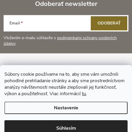
Odoberať newsletter
Z
Email
ODOBERAŤ
á
Vložením e-mailu súhlasíte s
podmienkami ochrany osobných
p
údajov
ä
Informácie pre vás
t
Súbory cookie používame na to, aby sme vám umožnili
pohodlné prehliadanie stránky a aby sme prostredníctvom
Prijímame online platby
i
analýzy návštevnosti neustále zlepšovali jej funkčnosť,
výkon a použiteľnosť. Viac informácií
tu
.
e
Nastavenie
Copyright 2026
KitchenStyle
. Všetky práva vyhradené.
Súhlasím