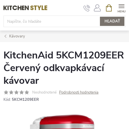
Prejsť
NÁKUPN
KOŠÍK
na
obsah
HĽADAŤ
Kávovary
KitchenAid 5KCM1209EER
Červený odkvapkávací
kávovar
Neohodnotené
Podrobnosti hodnotenia
Kód:
5KCM1209EER