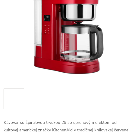
Kávovar so špirálovou tryskou 29 so sprchovým efektom od
kultovej americkej značky KitchenAid v tradičnej kráľovskej červenej