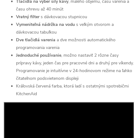
Tlačidlá na výber sily kávy
, malého objemu, času varenia a
času ohrevu až 40 minút
Vratný filter
s dávkovacou stupnicou
Vymeniteľná nádržka na vodu
s veľkým otvorom a
dávkovacou tabuľkou
Dve tlačidlá varenia
a dve možnosti automatického
programovania varenia
Jednoduché používanie
, možno nastaviť 2 rôzne časy
prípravy kávy, jeden čas pre pracovné dni a druhý pre víkendy.
Programovanie je intuitívne v 24-hodinovom režime na ľahko
čitateľnom podsvietenom displeji
Kráľovská červená farba, ktorá ladí s ostatnými spotrebičmi
KitchenAid