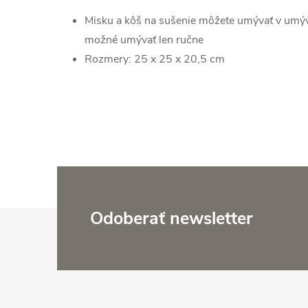
Misku a kôš na sušenie môžete umývať v umýv
možné umývať len ručne
Rozmery: 25 x 25 x 20,5 cm
Z
Odoberať newsletter
á
p