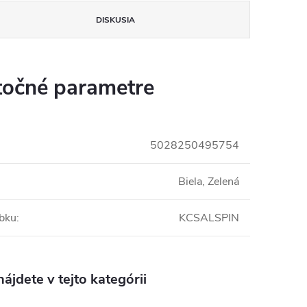
DISKUSIA
očné parametre
5028250495754
Biela, Zelená
obku
:
KCSALSPIN
ájdete v tejto kategórii