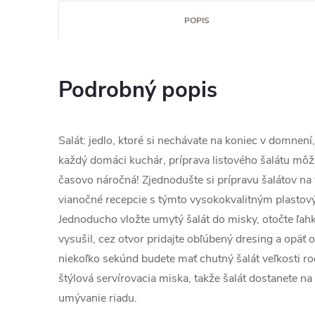
POPIS
Podrobný popis
Salát: jedlo, ktoré si nechávate na koniec v domnení,
každý domáci kuchár, príprava listového šalátu môž
časovo náročná! Zjednodušte si prípravu šalátov na 
vianočné recepcie s týmto vysokokvalitným plasto
Jednoducho vložte umytý šalát do misky, otočte ľah
vysušil, cez otvor pridajte obľúbený dresing a opäť oto
niekoľko sekúnd budete mať chutný šalát veľkosti ro
štýlová servírovacia miska, takže šalát dostanete na s
umývanie riadu.