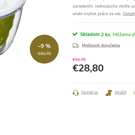
zariadením.
Jednoducho vložte um
urobí zvyšok práce za vás.
Detail
Skladom
2 ks
–9 %
Možnosti doručenia
€31,70
€31,70
€28,80
Jednotková
cena:
Opýtať sa
Strážiť