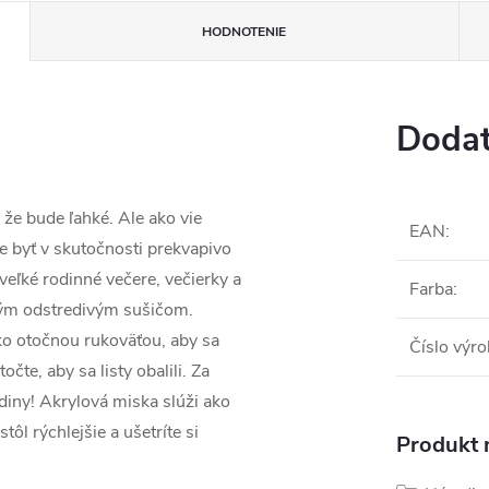
HODNOTENIE
Dodat
 že bude ľahké. Ale ako vie
EAN
:
e byť v skutočnosti prekvapivo
veľké rodinné večere, večierky a
Farba
:
vým odstredivým sušičom.
ko otočnou rukoväťou, aby sa
Číslo výr
čte, aby sa listy obalili. Za
diny! Akrylová miska slúži ako
tôl rýchlejšie a ušetríte si
Produkt n