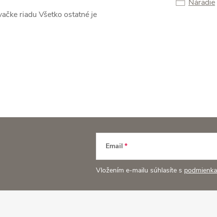
Náradie
ačke riadu Všetko ostatné je
Email
Vložením e-mailu súhlasíte s
podmienka