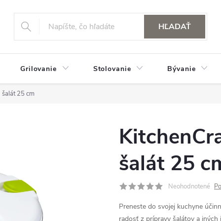
HĽADAŤ
Grilovanie
Stolovanie
Bývanie
 šalát 25 cm
KitchenCra
šalát 25 c
Neohodnotené
Po
Preneste do svojej kuchyne účinný
radosť z prípravy šalátov a inýc