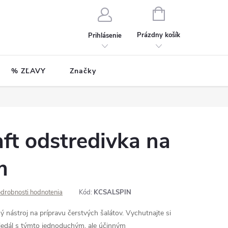
NÁKUPNÝ
KOŠÍK
Prázdny košík
Prihlásenie
% ZĽAVY
Značky
ft odstredivka na
m
drobnosti hodnotenia
Kód:
KCSALSPIN
 nástroj na prípravu čerstvých šalátov. Vychutnajte si
h jedál s týmto jednoduchým, ale účinným