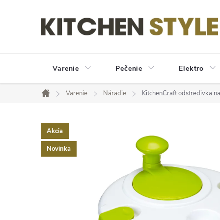
Prejsť
na
obsah
Varenie
Pečenie
Elektro
Varenie
Náradie
KitchenCraft odstredivka na
Domov
Akcia
Novinka