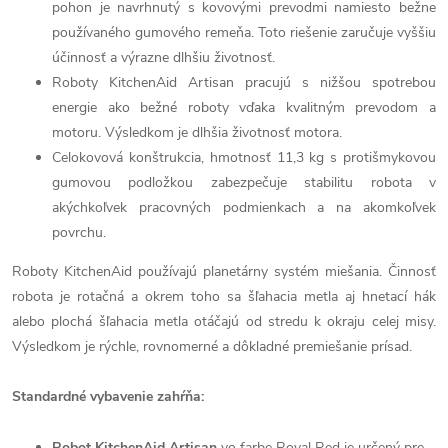
pohon je navrhnutý s kovovými prevodmi namiesto bežne
používaného gumového remeňa. Toto riešenie zaručuje vyššiu
účinnosť a výrazne dlhšiu životnosť.
Roboty KitchenAid Artisan pracujú s nižšou spotrebou
energie ako bežné roboty vďaka kvalitným prevodom a
motoru. Výsledkom je dlhšia životnosť motora.
Celokovová konštrukcia, hmotnosť 11,3 kg s protišmykovou
gumovou podložkou zabezpečuje stabilitu robota v
akýchkoľvek pracovných podmienkach a na akomkoľvek
povrchu.
Roboty KitchenAid používajú planetárny systém miešania. Činnosť
robota je rotačná a okrem toho sa šľahacia metla aj hnetací hák
alebo plochá šľahacia metla otáčajú od stredu k okraju celej misy.
Výsledkom je rýchle, rovnomerné a dôkladné premiešanie prísad.
Standardné vybavenie zahŕňa:
Robot KitchenAid Artisan
vo farbe Royal Red je určený pre