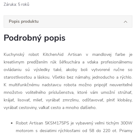
Záruka
:
5 roků
Popis produktu
Podrobný popis
Kuchynský robot KitchenAid Artisan v mandlovej farbe je
kreatívnym predĺžením rúk šéfkuchára a vďaka profesionálnemu
ovládaniu sú výsledky také, akoby boli vytvorené ručne so
starostlivosťou a láskou. Všetko bez námahy, jednoducho a rýchlo.
K multifunkčnému nadstavcu robota možno pripojiť neuveriteľné
množstvo voliteľného príslušenstva, ktoré vám umožní strúhať,
krájať, lisovať, mlieť, vyrábať zmrzlinu, odšťavovať, plniť klobásy,
vyrábať cestoviny, vaľkať cesto a mnoho ďalšieho.
Robot Artisan 5KSM175PS je vybavený veľmi tichým 300W
motorom s desiatimi rýchlosťami od 58 do 220 ot. Priamy