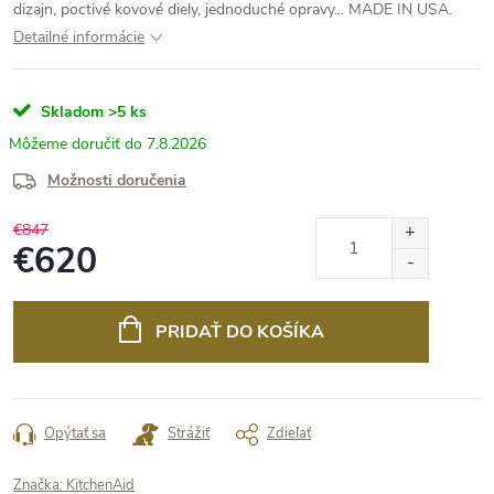
dizajn, poctivé kovové diely, jednoduché opravy... MADE IN USA.
Detailné informácie
Skladom
>5 ks
7.8.2026
Možnosti doručenia
€847
€620
Jednotková
cena:
PRIDAŤ DO KOŠÍKA
Opýtať sa
Strážiť
Zdieľať
Značka:
KitchenAid