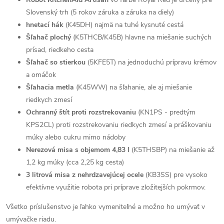
Slovenský trh (5 rokov záruka a záruka na diely)
hnetací hák
(K45DH) najmä na tuhé kysnuté cestá
Šľahač plochý
(K5THCB/K45B) hlavne na miešanie suchých
prísad, riedkeho cesta
Šľahač so stierkou
(5KFE5T) na jednoduchú prípravu krémov
a omáčok
Šľahacia metla
(K45WW) na šľahanie, ale aj miešanie
riedkych zmesí
Ochranný štít proti rozstrekovaniu
(KN1PS - predtým
KPS2CL) proti rozstrekovaniu riedkych zmesí a práškovaniu
múky alebo cukru mimo nádoby
N
erezová misa s objemom 4,83 l
(K5THSBP) na miešanie až
1,2 kg múky (cca 2,25 kg cesta)
3 litrová misa z nehrdzavejúcej ocele
(KB3SS) pre vysoko
efektívne využitie robota pri príprave zložitejších pokrmov.
Všetko príslušenstvo je ľahko vymeniteľné a možno ho umývať v
umývačke riadu.