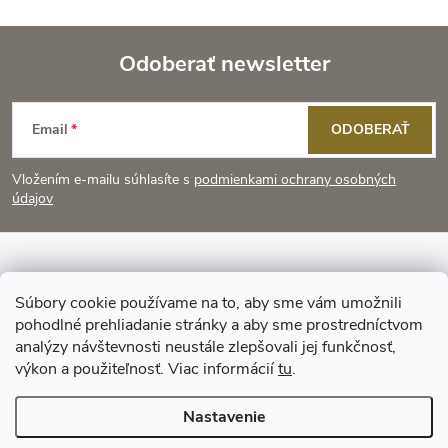
Odoberať newsletter
Z
Email
ODOBERAŤ
á
Vložením e-mailu súhlasíte s
podmienkami ochrany osobných
p
údajov
ä
Informácie pre vás
t
Súbory cookie používame na to, aby sme vám umožnili
pohodlné prehliadanie stránky a aby sme prostredníctvom
Prijímame online platby
i
analýzy návštevnosti neustále zlepšovali jej funkčnosť,
výkon a použiteľnosť. Viac informácií
tu
.
e
Nastavenie