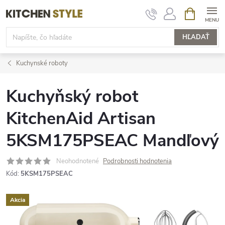
Prejsť
NÁKUPN
KOŠÍK
na
obsah
HĽADAŤ
Kuchynské roboty
Kuchyňský robot
KitchenAid Artisan
5KSM175PSEAC Mandľový
Neohodnotené
Podrobnosti hodnotenia
Kód:
5KSM175PSEAC
Akcia