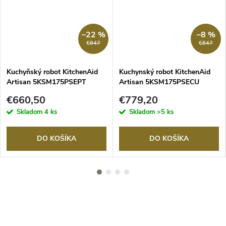
–22 %
–8 %
€847
€847
Kuchyňský robot KitchenAid
Kuchynský robot KitchenAid
Artisan 5KSM175PSEPT
Artisan 5KSM175PSECU
Pistácia
strieborná
€660,50
€779,20
Skladom
4 ks
Skladom
>5 ks
DO KOŠÍKA
DO KOŠÍKA