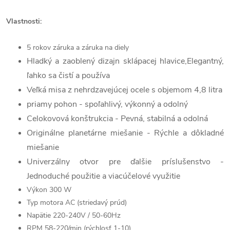
Vlastnosti:
5 rokov záruka a záruka na diely
Hladký a zaoblený dizajn sklápacej hlavice,
Elegantný,
ľahko sa čistí a používa
Veľká misa z nehrdzavejúcej ocele s objemom 4,8 litra
priamy pohon -
spoľahlivý, výkonný a odolný
Celokovová konštrukcia -
Pevná, stabilná a odolná
Originálne planetárne miešanie -
Rýchle a dôkladné
miešanie
Univerzálny otvor pre ďalšie príslušenstvo -
Jednoduché použitie a viacúčelové využitie
Výkon 300 W
Typ motora AC (striedavý prúd)
Napätie 220-240V / 50-60Hz
RPM 58-220/min (rýchlosť 1-10)