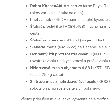
Robot KitchenAid Artisan
vo farbe Royal Red
rokov záruka a záruka na diely)
hnetací hák
(K45DH) najmä na tuhé kysnuté 
Šľahač plochý
(K5THCB/K45B) hlavne na mieš
cesta
Šľahač so stierkou
(5KFE5T) na jednoduchú p
Šľahacia metla
(K45WW) na šľahanie, ale aj 
Ochranný štít proti rozstrekovaniu
(KN1PS - 
rozstrekovaniu riedkych zmesí a práškovani
N
Nerezová misa s objemom 4,83 l
(K5THSBP)
(cca 2,25 kg cesta)
3 litrová misa z nehrdzavejúcej ocele
(KB3SS)
robota pri príprave zložitejších pokrmov.
Všetko príslušenstvo je ľahko vymeniteľné a možno