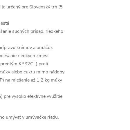
 je určený pre Slovenský trh (5
cestá
anie suchých prísad, riedkeho
rípravu krémov a omáčok
miešanie riedkych zmesí
predtým KPS2CL) proti
u múky alebo cukru mimo nádoby
 na miešanie až 1,2 kg múky
 pre vysoko efektívne využitie
 ho umývať v umývačke riadu.