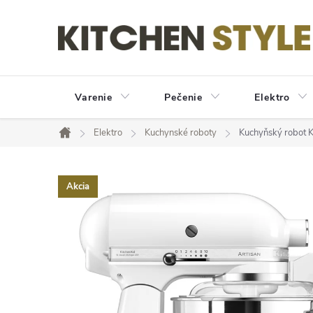
Prejsť
na
obsah
Varenie
Pečenie
Elektro
Elektro
Kuchynské roboty
Kuchyňský robot 
Domov
Akcia