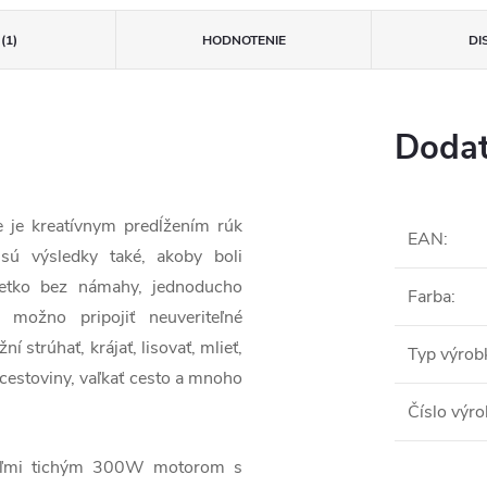
(1)
HODNOTENIE
DI
Dodat
e je kreatívnym predĺžením rúk
EAN
:
sú výsledky také, akoby boli
Všetko bez námahy, jednoducho
Farba
:
možno pripojiť neuveriteľné
 strúhať, krájať, lisovať, mlieť,
Typ výrob
 cestoviny, vaľkať cesto a mnoho
Číslo výr
eľmi tichým 300W motorom s