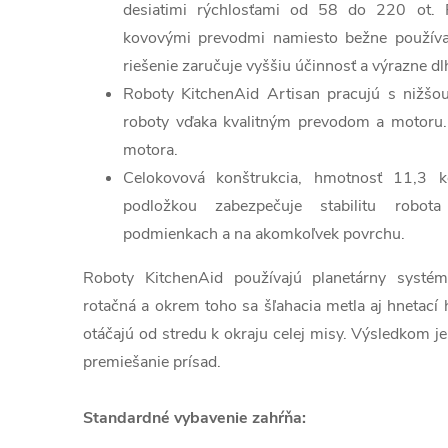
desiatimi rýchlosťami od 58 do 220 ot. 
kovovými prevodmi namiesto bežne použív
riešenie zaručuje vyššiu účinnosť a výrazne dl
Roboty KitchenAid Artisan pracujú s nižšo
roboty vďaka kvalitným prevodom a motoru. 
motora.
Celokovová konštrukcia, hmotnosť 11,3
podložkou zabezpečuje stabilitu robot
podmienkach a na akomkoľvek povrchu.
Roboty KitchenAid používajú planetárny systém
rotačná a okrem toho sa šľahacia metla aj hnetací 
otáčajú od stredu k okraju celej misy. Výsledkom j
premiešanie prísad.
Standardné vybavenie zahŕňa: