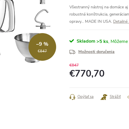
Všestranný nástroj na domáce aj p
robustná konštrukcia, generáciam
opravy... MADE IN USA.
Detailné
Skladom
>5 ks
–9 %
€847
Možnosti doručenia
€847
€770,70
Jednotková
cena:
Opýtať sa
Strážiť