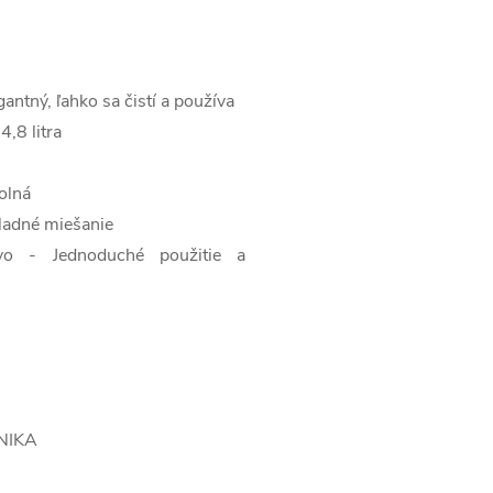
gantný, ľahko sa čistí a používa
,8 litra
olná
ladné miešanie
stvo -
Jednoduché použitie a
ONIKA