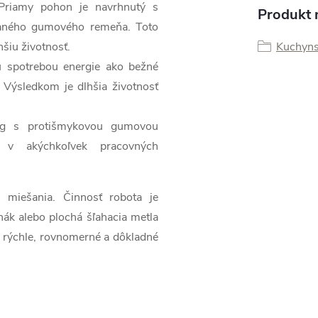
Priamy pohon je navrhnutý s
Produkt n
aného gumového remeňa. Toto
hšiu životnosť.
Kuchyns
u spotrebou energie ako bežné
Výsledkom je dlhšia životnosť
 kg s protišmykovou gumovou
a v akýchkoľvek pracovných
 miešania. Činnosť robota je
hák alebo plochá šľahacia metla
e rýchle, rovnomerné a dôkladné