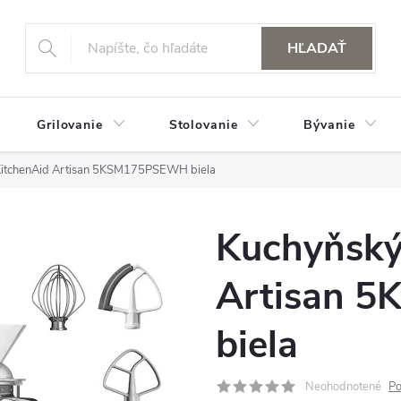
HĽADAŤ
Grilovanie
Stolovanie
Bývanie
KitchenAid Artisan 5KSM175PSEWH biela
Kuchyňský
Artisan 
biela
Neohodnotené
Po