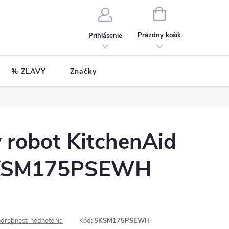
NÁKUPNÝ
KOŠÍK
Prázdny košík
Prihlásenie
% ZĽAVY
Značky
 robot KitchenAid
5KSM175PSEWH
drobnosti hodnotenia
Kód:
5KSM175PSEWH