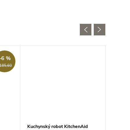
–6 %
185,60
d
Kuchynský robot KitchenAid
Kuchyňs