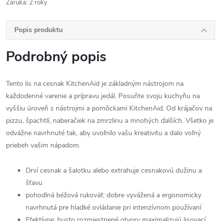
Záruka
:
2 roky
Popis produktu
Podrobný popis
Tento lis na cesnak KitchenAid je základným nástrojom na
každodenné varenie a prípravu jedál. Posuňte svoju kuchyňu na
vyššiu úroveň s nástrojmi a pomôckami KitchenAid. Od krájačov na
pizzu, špachtlí, naberačiek na zmrzlinu a mnohých ďalších. Všetko je
odvážne navrhnuté tak, aby uvoľnilo vašu kreativitu a dalo voľný
priebeh vašim nápadom.
Drví cesnak a šalotku alebo extrahuje cesnakovú dužinu a
šťavu
pohodlná béžová rukoväť: dobre vyvážená a ergonomicky
navrhnutá pre hladké ovládanie pri intenzívnom používaní
Efektívne: husto rozmiestnené otvory maximalizujú lisovací