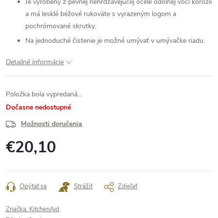
Je vyrobený z pevnej nehrdzavejúcej ocele odolnej voči korózii
a má lesklé béžové rukoväte s vyrazeným logom a
pochrómované skrutky.
Na jednoduché čistenie je možné umývať v umývačke riadu.
Detailné informácie
Položka bola vypredaná…
Dočasne nedostupné
Možnosti doručenia
€20,10
Jednotková
cena:
Opýtať sa
Strážiť
Zdieľať
Značka:
KitchenAid