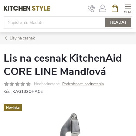
Prejsť
NÁKUPN
KOŠÍK
na
obsah
HĽADAŤ
Lisy na cesnak
Lis na cesnak KitchenAid
CORE LINE Mandľová
Neohodnotené
Podrobnosti hodnotenia
Kód:
KAG132OHACE
Novinka