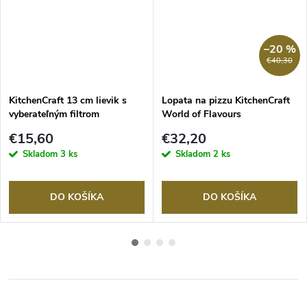
–20 %
RMO
€40,30
KitchenCraft 13 cm lievik s
Lopata na pizzu KitchenCraft
vyberateľným filtrom
World of Flavours
€15,60
€32,20
Skladom
3 ks
Skladom
2 ks
DO KOŠÍKA
DO KOŠÍKA