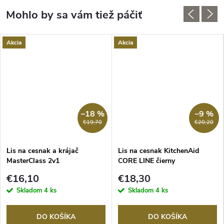
Akcia
Akcia
–18 %
–9 %
€19,70
€20,20
Lis na cesnak a krájač
Lis na cesnak KitchenAid
MasterClass 2v1
CORE LINE čierny
€16,10
€18,30
Skladom
4 ks
Skladom
4 ks
DO KOŠÍKA
DO KOŠÍKA