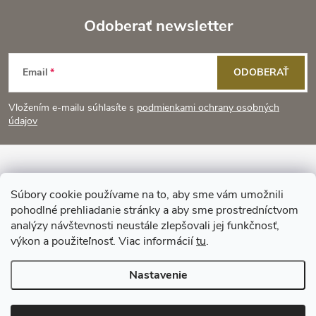
Odoberať newsletter
Z
Email
ODOBERAŤ
á
Vložením e-mailu súhlasíte s
podmienkami ochrany osobných
p
údajov
ä
Informácie pre vás
t
Súbory cookie používame na to, aby sme vám umožnili
pohodlné prehliadanie stránky a aby sme prostredníctvom
Prijímame online platby
i
analýzy návštevnosti neustále zlepšovali jej funkčnosť,
výkon a použiteľnosť. Viac informácií
tu
.
e
Nastavenie
Copyright 2026
KitchenStyle
. Všetky práva vyhradené.