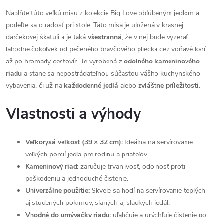
Naplňte túto veľkú misu z kolekcie Big Love obľúbeným jedlom a
podeľte sa o radosť pri stole. Táto misa je uložená v krásnej
darčekovej škatuli a je taká
všestranná
, že v nej bude vyzerať
lahodne čokoľvek od pečeného bravčového pliecka cez voňavé karí
až po hromady cestovín. Je vyrobená z
odolného kameninového
riadu
a stane sa nepostrádateľnou súčasťou vášho kuchynského
vybavenia, či už na
každodenné jedlá
alebo
zvláštne príležitosti
.
Vlastnosti a výhody
Veľkorysá veľkosť (39 × 32 cm):
Ideálna na servírovanie
veľkých porcií jedla pre rodinu a priateľov.
Kameninový riad:
zaručuje trvanlivosť, odolnosť proti
poškodeniu a jednoduché čistenie.
Univerzálne použitie:
Skvele sa hodí na servírovanie teplých
aj studených pokrmov, slaných aj sladkých jedál.
Vhodné do umývačky riadu:
uľahčuje a urýchľuje čistenie po