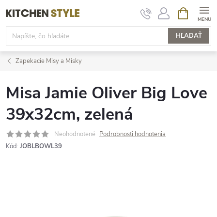
Prejsť
NÁKUPN
KOŠÍK
na
obsah
HĽADAŤ
Zapekacie Misy a Misky
Misa Jamie Oliver Big Love
39x32cm, zelená
Neohodnotené
Podrobnosti hodnotenia
Kód:
JOBLBOWL39