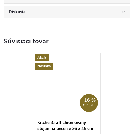
Diskusia
Súvisiaci tovar
Akcia
Novinka
–16 %
€19,70
KitchenCraft chrómovaný
stojan na pečenie 26 x 45 cm