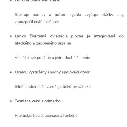
Funkcia pomalého štartu
Startuje pomaly a potom rýchlo zvyšuje otáčky, aby
zabezpečil čisté miešanie
Ľahko čistiteľná ovládacia plocha je integrovaná do
hladkého a zaobleného dizajnu
Viacúčelové použitie a jednoduché čistenie
Ocelou vystužený spodný spojovací otvor
Silné a odolné, čo zaručuje tichú prevádzku
Tesniace veko s odmerkou
Praktické, trvalé, tesniace a funkčné