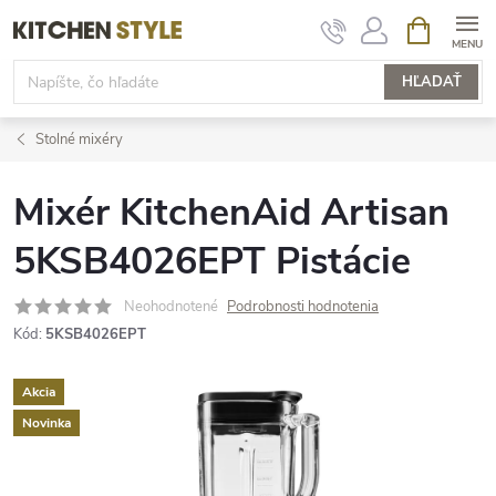
Prejsť
NÁKUPN
KOŠÍK
na
obsah
HĽADAŤ
Stolné mixéry
Mixér KitchenAid Artisan
5KSB4026EPT Pistácie
Neohodnotené
Podrobnosti hodnotenia
Kód:
5KSB4026EPT
Akcia
Novinka