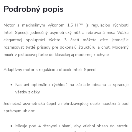
Podrobný popis
Motor s maximálnym výkonom 1,5 HP* (s reguláciou rýchlosti
Intelli-Speed), jedinečný asymetrický nôž a rebrovaná misa Vďaka
elegantnej spolupráci týchto 3 častí môžete ešte jemnejšie
rozmixovať tvrdé prísady pre dokonalú štruktúru a chuť. Moderný
mixér v pistáciovej farbe do klasickej aj modernej kuchyne.
Adaptívny motor s reguláciou otáčok Intelli-Speed:
Nastaví optimálnu rýchlosť na základe obsahu a spracuje
všetky zložky.
Jedinečná asymetrická čepeľ z nehrdzavejúcej ocele naostrená pod
správnym uhlom:
Mixuje pod 4 rôznymi uhlami, aby vtiahol obsah do stredu