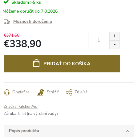
Skladom
>5 ks
7.8.2026
Možnosti doručenia
€371,60
€338,90
Jednotková
cena:
PRIDAŤ DO KOŠÍKA
Opýtať sa
Strážiť
Zdieľať
Značka:
KitchenAid
Záruka
:
5 let (na výrobní vady)
Popis produktu