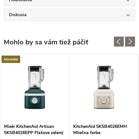
Diskusia
Novinka
Mixér KitchenAid Artisan
KitchenAid 5KSB4026EMH
5KSB4026EPP Fľašove zelený
Mliečna farba