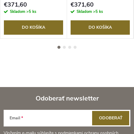
€371,60
€371,60
Skladom
>5 ks
Skladom
>5 ks
DO KOŠÍKA
DO KOŠÍKA
Odoberať newsletter
Z
Email
ODOBERAŤ
á
Vložením e-mailu súhlasíte s
podmienkami ochrany osobných