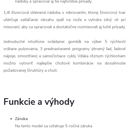
nádoby a spracoval aj tie najtvrdšie prísady.
1,4l štvorcová sklenená nádoba s rebrovaním, ktorej štvorcový tvar
uľahčuje zatláčanie obsahu späť na nože a vytvára silný vír pri
mixovaní, aby sa spracovali a dostatočne rozmixovali aj tuhé prísady.
Jednoduché intuitívne ovládanie: gombík na výber 5 rýchlostí
vrátane pulzovania, 3 prednastavené programy (drvený ľad, ľadové
nápoje, smoothies) a samočistiace cykly Vďaka rôznym rýchlostiam
možno vytvoriť najlepšie chuťové kombinácie na dosiahnutie
požadovanej štruktúry a chuti.
Funkcie a výhody
Záruka
Na tento model sa vzťahuje 5-ročná záruka