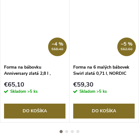
–4 %
–5 %
€68,40
€62,60
Forma na bábovku
Forma na 6 malých bábovek
Anniversary zlatá 2,8 l ,
Swirl zlatá 0,71 l, NORDIC
NORDIC WARE
WARE
€65,10
€59,30
Skladom
>5 ks
Skladom
>5 ks
DO KOŠÍKA
DO KOŠÍKA