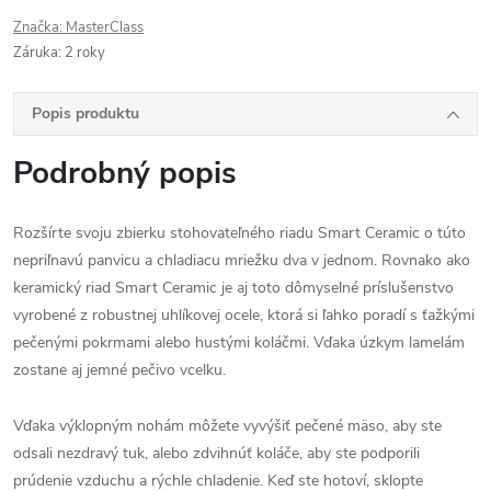
Značka:
MasterClass
Záruka
:
2 roky
Popis produktu
Podrobný popis
Rozšírte svoju zbierku stohovateľného riadu Smart Ceramic o túto
nepriľnavú panvicu a chladiacu mriežku dva v jednom. Rovnako ako
keramický riad Smart Ceramic je aj toto dômyselné príslušenstvo
vyrobené z robustnej uhlíkovej ocele, ktorá si ľahko poradí s ťažkými
pečenými pokrmami alebo hustými koláčmi. Vďaka úzkym lamelám
zostane aj jemné pečivo vcelku.
Vďaka výklopným nohám môžete vyvýšiť pečené mäso, aby ste
odsali nezdravý tuk, alebo zdvihnúť koláče, aby ste podporili
prúdenie vzduchu a rýchle chladenie. Keď ste hotoví, sklopte