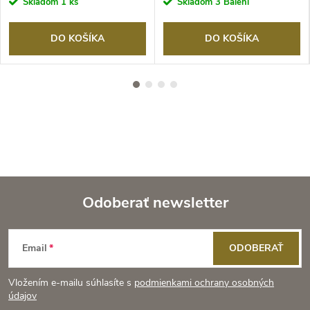
Skladom
1 ks
Skladom
3 Balení
DO KOŠÍKA
DO KOŠÍKA
Odoberať newsletter
Z
Email
ODOBERAŤ
á
Vložením e-mailu súhlasíte s
podmienkami ochrany osobných
p
údajov