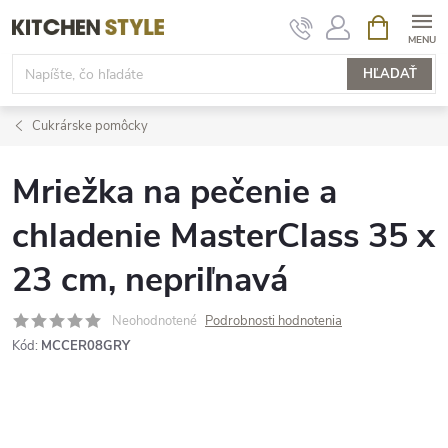
Prejsť
NÁKUPN
KOŠÍK
na
obsah
HĽADAŤ
Cukrárske pomôcky
Mriežka na pečenie a
chladenie MasterClass 35 x
23 cm, nepriľnavá
Neohodnotené
Podrobnosti hodnotenia
Kód:
MCCER08GRY