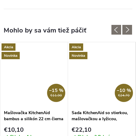
Akcia
Akcia
Novinka
Novinka
–15 %
–10 %
€11,90
€24,70
Mašlovačka KitchenAid
Sada KitchenAid so stierkou,
bambus a silikón 22 cm čierna
mašlovačkou a lyžicou,
bambus a silikón, čierna
€10,10
€22,10