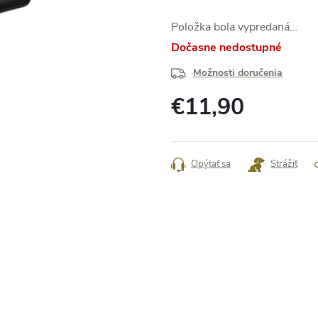
Položka bola vypredaná…
Dočasne nedostupné
Možnosti doručenia
€11,90
Jednotková
cena:
Opýtať sa
Strážiť