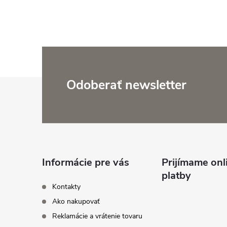
Z
Odoberať newsletter
á
p
ä
Informácie pre vás
Prijímame onl
platby
t
Kontakty
Ako nakupovať
i
Reklamácie a vrátenie tovaru