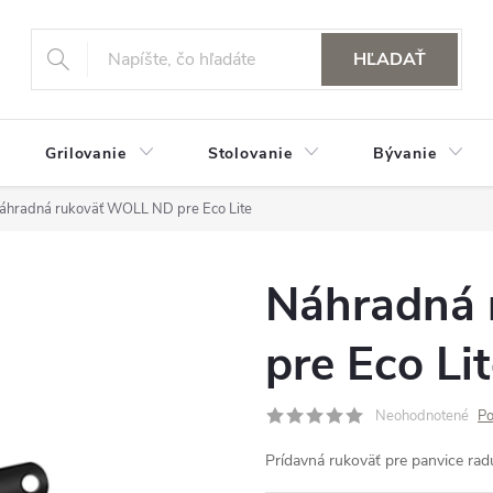
HĽADAŤ
Grilovanie
Stolovanie
Bývanie
áhradná rukoväť WOLL ND pre Eco Lite
Náhradná
pre Eco Li
Neohodnotené
Po
Prídavná rukoväť pre panvice ra