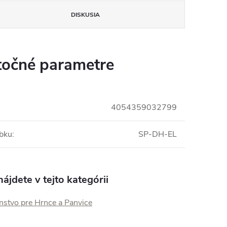
DISKUSIA
očné parametre
4054359032799
obku
:
SP-DH-EL
ájdete v tejto kategórii
nstvo pre Hrnce a Panvice