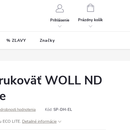
NÁKUPNÝ
KOŠÍK
Prázdny košík
Prihlásenie
% ZĽAVY
Značky
 rukoväť WOLL ND
te
drobnosti hodnotenia
Kód:
SP-DH-EL
du ECO LITE.
Detailné informácie