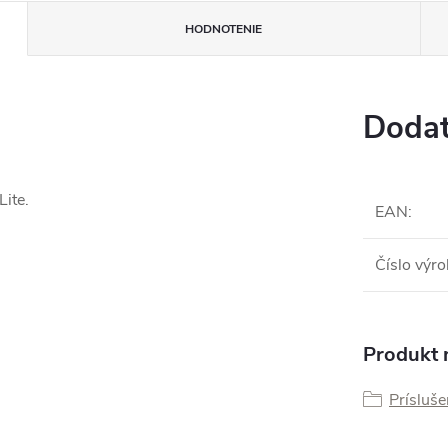
HODNOTENIE
Dodat
ite.
EAN
:
Číslo výr
Produkt n
Prísluše