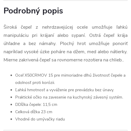
Podrobný popis
Široká čepeľ z nehrdzavejúcej ocele umožňuje ľahkú
manipuláciu pri krájaní alebo sypaní. Ostrá čepeľ krája
úhľadne a bez námahy. Plochý hrot umožňuje ponoriť
napríklad vysoké úzke poháre na džem, med alebo nátierky.
Mierne zakrivená čepeľ sa rovnomerne rozotiera na chlieb..
Oceľ X50CRMOV 15 pre mimoriadne dlhú životnosť čepele a
odolnosť proti korózii.
Ľahká hmotnosť a vyváženie pre prevádzku bez únavy.
Praktické očko na zavesenie na kuchynský závesný systém.
D
Dĺžka čepele: 11,5 cm
Celková dĺžka 23 cm
Vhodné do umývačky riadu