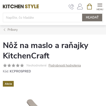
Prejsť
NÁKUPN
KOŠÍK
na
obsah
HĽADAŤ
Príbory
Nôž na maslo a raňajky
KitchenCraft
Neohodnotené
Podrobnosti hodnotenia
Kód:
KCPROSPRED
Akcia