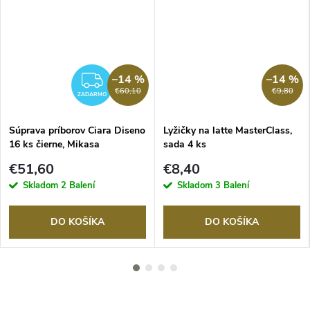
–14 %
–14 %
RMO
ZADARMO
€60,10
€9,80
ZADARMO
Súprava príborov Ciara Diseno
Lyžičky na latte MasterClass,
16 ks čierne, Mikasa
sada 4 ks
€51,60
€8,40
Skladom
2 Balení
Skladom
3 Balení
DO KOŠÍKA
DO KOŠÍKA