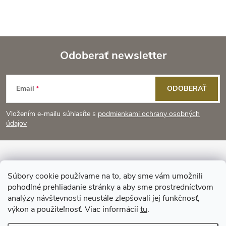
Odoberať newsletter
Z
Email
ODOBERAŤ
á
Vložením e-mailu súhlasíte s
podmienkami ochrany osobných
p
údajov
ä
Informácie pre vás
t
Súbory cookie používame na to, aby sme vám umožnili
pohodlné prehliadanie stránky a aby sme prostredníctvom
Prijímame online platby
i
analýzy návštevnosti neustále zlepšovali jej funkčnosť,
výkon a použiteľnosť. Viac informácií
tu
.